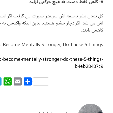
۵- گاهی فقط دست به هیچ حرکتی نزنید
کل تمدن بشر توسعه اش سریعتر صورت می گرفت اگر انسان
اش می شد. اگر دچار خشم هستید بدون اینکه واکنشی به خ
کاهش یابند.
o Become Mentally Stronger, Do These 5 Things
-become-mentally-stronger-do-these-5-things-
b4eb28487c9
T
W
E
S
el
h
m
h
e
at
ai
ar
g
s
l
e