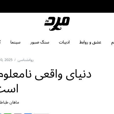
م
عشق و روابط
ادبیات
سنگ صبور
سینما
گ
روانشناسی
0, 2025
دنیای واقعی نامعلوم
است
ماهان طباطب