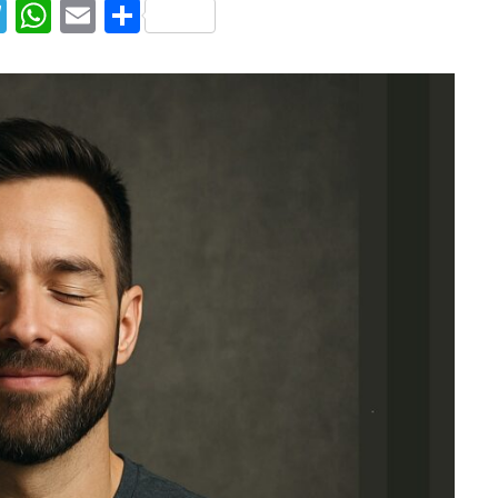
T
W
E
S
el
h
m
h
e
at
ai
ar
g
s
l
e
ra
A
m
p
p