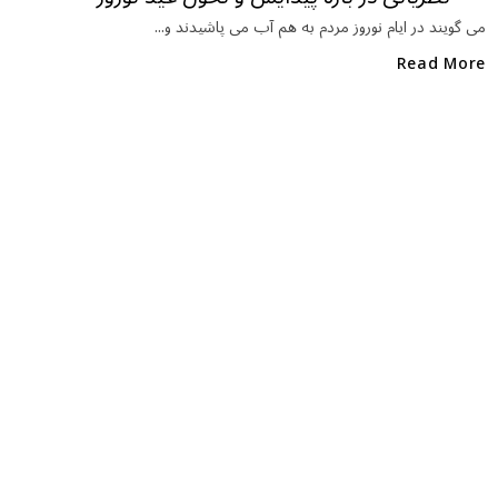
b
r
in
o
می گویند در ایام نوروز مردم به هم آب می پاشیدند و...
o
Read More
k