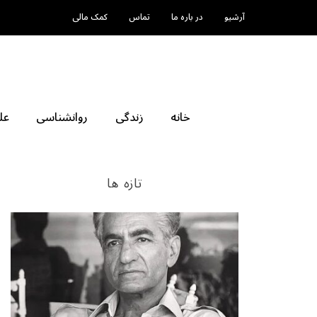
آرشیو
در باره ما
تماس
کمک مالی
خانه
زندگی
روانشناسی
عل
تازه ها