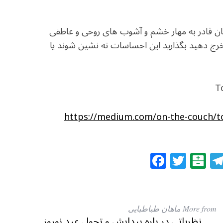
 قادر به مهار خشم و آشوب های روحی و عاطفی
رج دهید بگذارید این احساسات ته نشین شوند یا
T
https://medium.com/on-the-couch/to
F
T
B
a
w
al
c
itt
at
e
e
ar
More from ماهان طباطبایی
نظریاتی در باره پیدایش و تحول عید نوروز