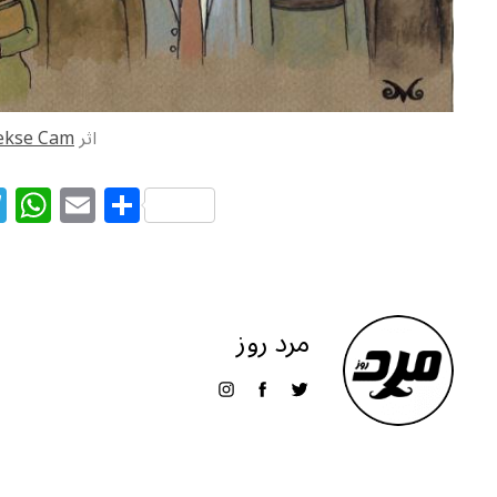
اثر
kse Cam
T
W
E
S
el
h
m
h
e
at
ai
ar
g
s
l
e
ra
A
مرد روز
m
p
p