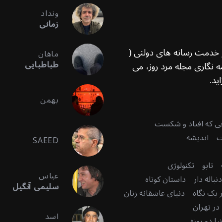
ونداد
زمانی
ر خدمت رسانه های دولتی (
ماهان
طباطبایی
 نگاری مجله مرد روز، می
ید.
بهمن
قی که افتاد و شکست
ت
اندیشه
SAEED
تابو
تکنولوژی
عباس
باله دار
داستان کوتاه
سلیمی آنگیل
 یک نگاه
دنیای عاشقانه زنان
در تهران
اسد
ا دو روزه