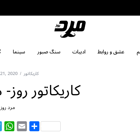
م
عشق و روابط
ادبیات
سنگ صبور
سینما
گ
کاریکاتور
21, 2020
کاریکاتور روز-
مرد روز
T
W
E
S
el
h
m
h