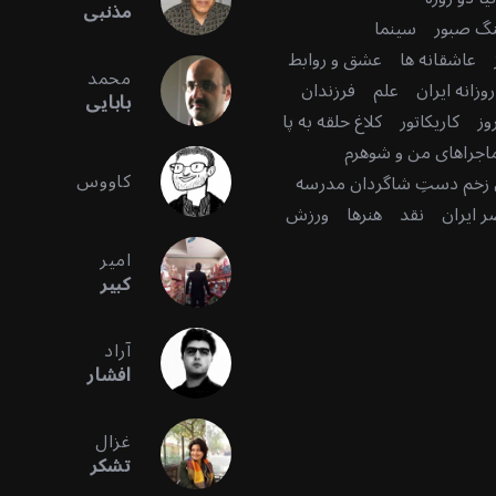
مذنبی
گ صبور
سینما
عاشقانه ها
عشق و روابط
محمد
زانه ایران
علم
فرزندان
بابایی
وز
کاریکاتور
کلاغ حلقه به پا
اجراهای من و شوهرم
کاووس
زخم دستِ شاگردان مدرسه
 ایران
نقد
هنرها
ورزش
امیر
کبیر
آراد
افشار
غزال
تشکر