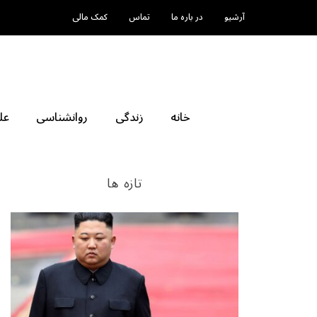
آرشیو
در باره ما
تماس
کمک مالی
خانه
زندگی
روانشناسی
عل
تازه ها