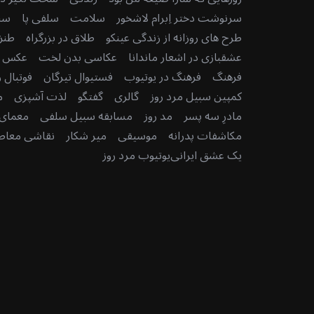
سرنوشت دختر اِبرام لاشخور
سلامت
سلفی پا
سن
طرح های روزانه از زندگی عینکو
طلاق در بزرگراه
طنز
عشقبازی در اشعار ماندانا
عکاسی بدن لخت
عکس رو
فرهنگ
فرهنگ در یوتیوب
فستیوال تیرگان
فوتبال ر
کمپین سبیل مرد روز
گالری
گفتگو
لذت آشپزی
م
مادرِ سه پسر
مد روز
مسابقه سبیل سلفی
معمای 
مکاشفات پدرانه
موسیقی
میر شکار
نقاشی معاصر
یک عشق ایرانی
یوتیوب مرد روز