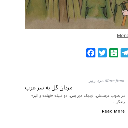
Mene
F
T
B
a
w
al
c
itt
at
e
e
ar
More from مرد روز
b
r
in
مردان گل به سر عرب
o
در جنوب عربستان، نزدیک مرز یمن، دو قبیله «تهامه و اثیر»
زندگی...
o
k
Read More