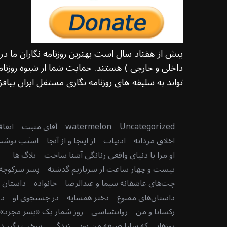
بیش از هفتاد سال است بهترین روزنامه نگاران ما د
داخلی و خارجی ) هستند. حمایت شما از شیوه روزنامه
تواند به سلیقه های روزنامه نگاری مستقل ایران بیافزا
Uncategorized
watermelon
آقای مثبت
اتفا
اخلاق مردانه
ادبیات
از اینجا و از آنجا
اسنَپ نوش
او مرا با دنیای واقعی زنانگی آشنا ساخت
بلاگ ها
بیست و چهار ساعت از سربازیم گذشته
پسر سرکوچه
چت‌های عاشقانه سیما و عبدالرضا
خانواده
داستان دن
داستان‌های ممنوع
دختر همسایه
در جستجوی او
در
رکسانا و من
روانشناسی
روز شمار یک «پسر مجرد» 
روزهایی که سارا صیغه من بود
زندگی
سخت نگیر دنی