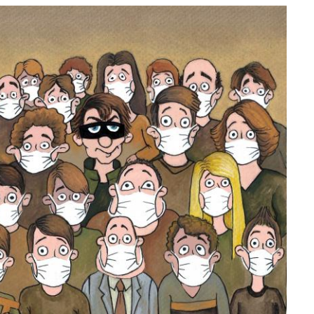
e
at
ai
ar
g
s
l
e
ra
A
m
p
p