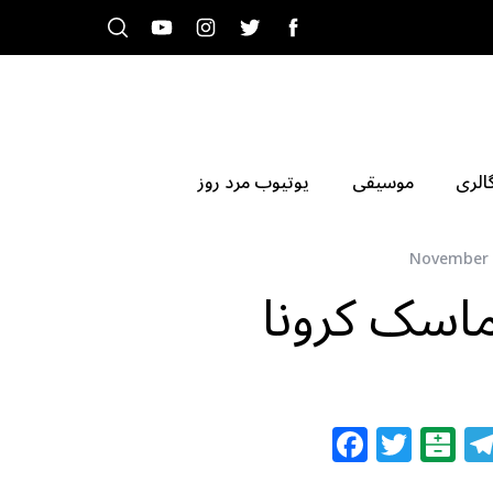
الری
موسیقی
یوتیوب مرد روز
November 
 ماسک کرونا
F
T
B
a
w
al