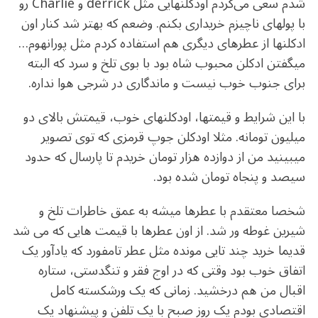
شدم سعی می‌کردم اودکلنهایی مثل derrick و Charlie رو
با پولهای ناچیزم خریداری بکنم. وضعم که بهتر شد کنار اون
ادکلنها از عطرهای دیگری هم استفاده کردم مثل پورانهوم…
میگفتن ادکلن محبوب شاه بود با بوی تلخ و سرد که البته
برای جنوب خوب نیست و ماندگاری در شرجی هوا نداره.
با این شرایط و قیمتها، اودکلنهای خوب، قیمتش بالای دو
میلیون تومانه. مثلا اودکلن جوپ قرمزی که توی تصویر
میبینید من از دوازده هزار تومان خریدم تا پارسال که حدود
سیصد و پنجاه تومان شده بود.
شخصا معتقدم با عطرها میشه به عمق خاطرات تلخ و
شیرین غوطه ور شد. از اون عطرها با قیمت هایی که می شد
قدیما خرید چند تایی مونده مثل عطر تامفورد که یادآور یک
اتفاق خوب بود وقتی که در اوج فقر و تنگدستی، ستاره
اقبال من هم درخشید. زمانی که یک ورشکسته کامل
اقتصادی بودم یک روز صبح با یک تلفن و پیشنهاد یک