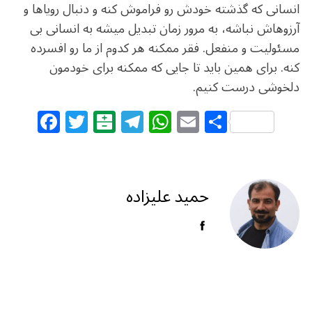
انسانی که گذشته خودش رو فراموش کنه و دنبال رویاها و
آرزوهاش نباشه، به مرور زمان تبدیل میشه به انسانی بی
مسئولیت و منفعل. فقر ممکنه هر کدوم از ما رو افسرده
کنه. برای همین باید تا جایی که ممکنه برای خودمون
دلخوشی درست کنیم.
F
T
B
T
W
E
S
a
w
al
el
h
m
h
c
itt
at
e
at
ai
ar
e
e
ar
g
s
l
e
حمید علیزاده
b
r
in
ra
A
o
m
p
o
p
k