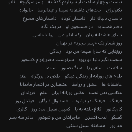
بیست و چهار ساعت از سربازیم گذشته
پسر سرکوچه
تابو
تکنولوژی
چت‌های عاشقانه سیما و عبدالرضا
خانواده
داستان دنباله دار
داستان کوتاه
داستان‌های ممنوع
دختر همسایه
در جستجوی او
در یک نگاه
دنیای عاشقانه زنان
رکسانا و من
روانشناسی
روز شمار یک «پسر مجرد» در تهران
روزهایی که سارا صیغه من بود
زندگی
سخت نگیر دنیا دو روزه
سرنوشت دختر اِبرام لاشخور
سلامت
سلفی پا
سنگ صبور
سینما
طرح های روزانه از زندگی عینکو
طلاق در بزرگراه
طنز
عاشقانه ها
عشق و روابط
عشقبازی در اشعار ماندانا
عکاسی بدن لخت
عکس روزانه ایران
علم
فرزندان
فرهنگ
فرهنگ در یوتیوب
فستیوال تیرگان
فوتبال روز
کاریکاتور
کلاغ حلقه به پا
کمپین سبیل مرد روز
گالری
گفتگو
لذت آشپزی
ماجراهای من و شوهرم
مادرِ سه پسر
مد روز
مسابقه سبیل سلفی