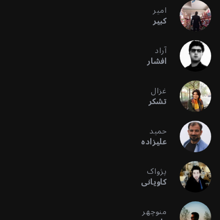
امیر
کبیر
آراد
افشار
غزال
تشکر
حمید
علیزاده
پژواک
کاویانی
منوچهر