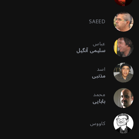
SAEED
عباس
سلیمی آنگیل
اسد
مذنبی
محمد
بابایی
کاووس