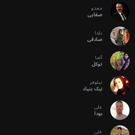
ممدو
صفایی
یلدا
صادقی
آلما
توکل
نیلوفر
نیک بنیاد
علی
بودا
علی