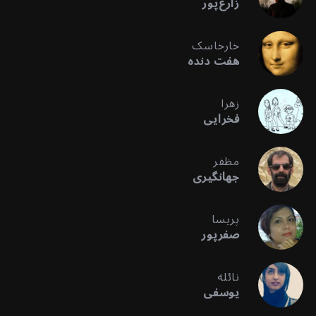
زارع‌پور
خارخاسک
هفت دنده
زهرا
فخرایی
مظفر
جهانگیری
پریسا
صفرپور
نائله
یوسفی