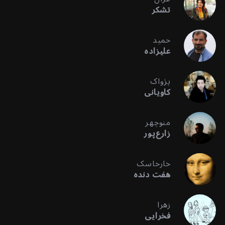
تشکر
حمید
علیزاده
پژواک
کاویانی
منوچهر
زارع‌پور
خارخاسک
هفت دنده
زهرا
فخرایی