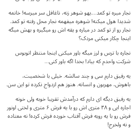
نجار میره تو کمد….یهو شوهر زنه، ناغافل سر میرسه! خانمه
شدیدا هول میکنه! شوهره میفهمه نجار محل رفته تو کمد.
نجار رو از تو کمد در میاره و یقه اش رو میگیره و بهش میگه
اینجا چکار میکنی مردک؟
نجاره با ترس و لرز میگه باور میکنی اینجا منتظر اتوبوس
شرکت واحدم که بیاد! بخدا اگه باور کنی…
یه رفیق دارم سی و چند سالشه. خیلی با شخصیت،
باهوش، مهربون و انسانه. هنوز هم ازدواج نکرده تو این سن.
یه رفیق دیگه ای دارم که درآمدش تقریبا خوبه ولی خونه
اجاره ایی و ۴۸ متری اش رو با یه فرش ۶ متری و لختی اونور
فرش رو با یه رویه فرش آفتاب خورده فرش کرده! نه معتاده
و نه ولخرج!