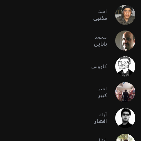
اسد
مذنبی
محمد
بابایی
کاووس
امیر
کبیر
آراد
افشار
غزال