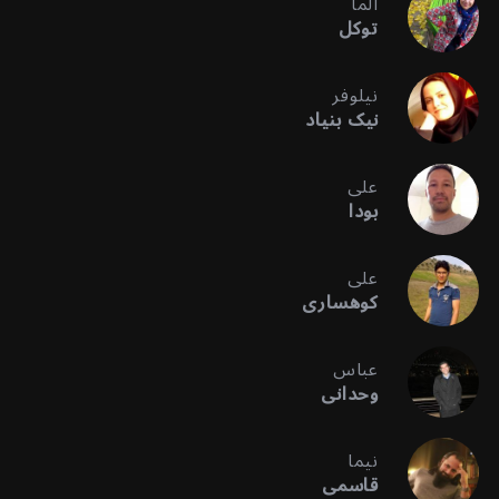
آلما
توکل
نیلوفر
نیک بنیاد
علی
بودا
علی
کوهساری
عباس
وحدانی
نیما
قاسمی