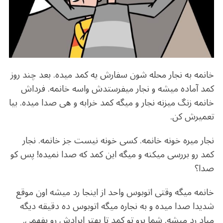
o
m
p
o
p
k
خانمه به نجار محله شون سفارش یه کمد میده. بعد چند روز
کمد آماده میشه و نجار میفرستدش واسه خانمه. فرداش
خانمه زنگ میزنه نجار و میگه کمد خرابه و هی صدا میده. بیا
تعمیرش کن.
نجار میره خونه خانمه. کسی خونه نیست جز خانمه. نجار
کمد رو بررسی میکنه و میگه این کمد که صدا نمیده! پس کو
صدا؟
خانمه میگه وقتی اتوبوس واحد از اینجا رد میشه اون موقع
شدیدا صدا میده و به نجاره میگه اتوبوس ده دقیقه دیگه
میاد رد میشه. شما برو تو کمد تا بهتر ایرادش رو بفهمی.