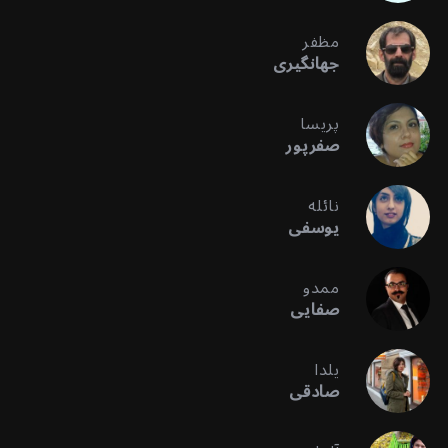
مظفر
جهانگیری
پریسا
صفرپور
نائله
یوسفی
ممدو
صفایی
یلدا
صادقی