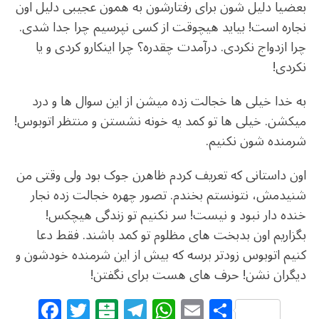
بعضیا دلیل شون برای رفتارشون به همون عجیبی دلیل اون
نجاره است! بیاید هیچوقت از کسی نپرسیم چرا جدا شدی.
چرا ازدواج نکردی. درآمدت چقدره؟ چرا اینکارو کردی و یا
نکردی!
به خدا خیلی ها خجالت زده میشن از این سوال ها و درد
میکشن. خیلی ها تو کمد یه خونه نشستن و منتظر اتوبوس!
شرمنده شون نکنیم.
اون داستانی که تعریف کردم ظاهرن جوک بود ولی وقتی من
شنیدمش، نتونستم بخندم. تصور چهره خجالت زده نجار
خنده دار نبود و نیست! سر نکنیم تو زندگی هیچکس!
بگزاریم اون بدبخت های مظلوم تو کمد باشند. فقط دعا
کنیم اتوبوس زودتر برسه که بیش از این شرمنده خودشون و
دیگران نشن! حرف های هست برای نگفتن!
F
T
B
T
W
E
S