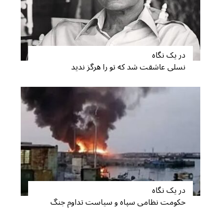
S
در یک نگاه
e
a
نسلی عاشقت شد که تو را هرگز ندید
r
c
h
f
o
r
:
در یک نگاه
حکومت نظامی سپاه و سیاست تداوم جنگ