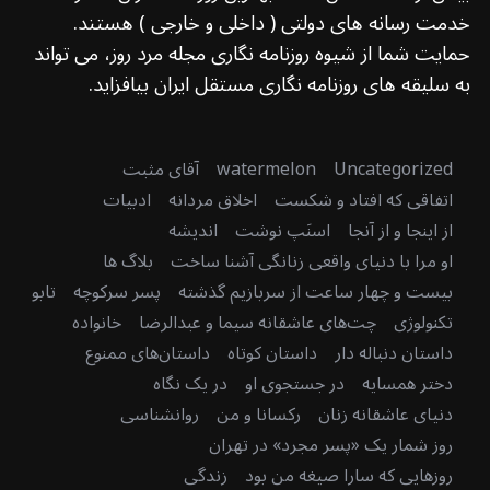
خدمت رسانه های دولتی ( داخلی و خارجی ) هستند.
حمایت شما از شیوه روزنامه نگاری مجله مرد روز، می تواند
به سلیقه های روزنامه نگاری مستقل ایران بیافزاید.
Uncategorized
watermelon
آقای مثبت
اتفاقی که افتاد و شکست
اخلاق مردانه
ادبیات
از اینجا و از آنجا
اسنَپ نوشت
اندیشه
او مرا با دنیای واقعی زنانگی آشنا ساخت
بلاگ ها
بیست و چهار ساعت از سربازیم گذشته
پسر سرکوچه
تابو
تکنولوژی
چت‌های عاشقانه سیما و عبدالرضا
خانواده
داستان دنباله دار
داستان کوتاه
داستان‌های ممنوع
دختر همسایه
در جستجوی او
در یک نگاه
دنیای عاشقانه زنان
رکسانا و من
روانشناسی
روز شمار یک «پسر مجرد» در تهران
روزهایی که سارا صیغه من بود
زندگی