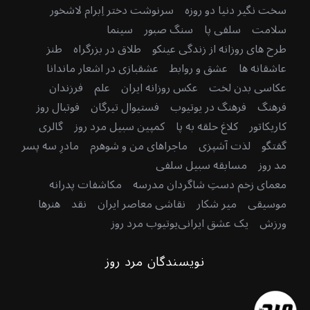
سخت نگیر دنیا دو روزه
سرنوشت دختر اِبرام لاشخور
سلامت
سلفی پا
سنگ صبور
سینما
طرح های روزانه از زندگی عینکو
طلاق در بزرگراه
طنز
عاشقانه ها
عشق و روابط
عشقبازی در اشعار ماندانا
عکاسی بدن لخت
عکس روزانه ایران
علم
فرزندان
فرهنگ
فرهنگ در یوتیوب
فستیوال تیرگان
فوتبال روز
کاریکاتور
کلاغ حلقه به پا
کمپین سبیل مرد روز
گالری
گفتگو
لذت آشپزی
ماجراهای من و شوهرم
مادرِ سه پسر
مد روز
مسابقه سبیل سلفی
معمای زخم دستِ شاگردان مدرسه
مکاشفات پدرانه
موسیقی
میر شکار
نقاشی معاصر ایران
نقد
هنرها
ورزش
یک عشق ایرانی
یوتیوب مرد روز
نویسندگان مرد روز