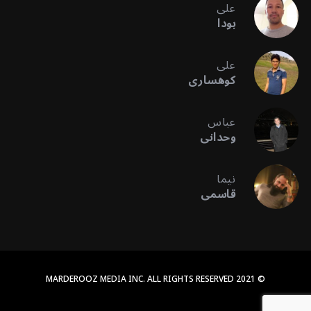
علی
بودا
علی
کوهساری
عباس
وحدانی
نیما
قاسمی
© 2021 MARDEROOZ MEDIA INC. ALL RIGHTS RESERVED