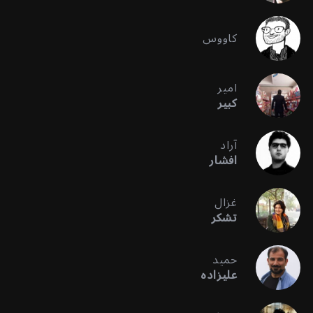
کاووس
امیر
کبیر
آراد
افشار
غزال
تشکر
حمید
علیزاده