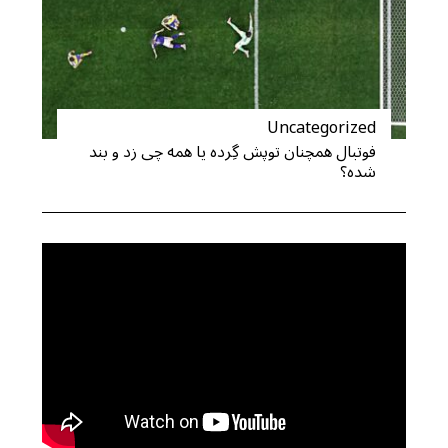
S
e
a
r
c
Uncategorized
h
فوتبال همچنان توپش گِرده یا همه چی زد و بند
f
شده؟
o
r
: