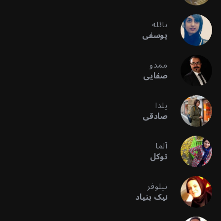
نائله
یوسفی
ممدو
صفایی
یلدا
صادقی
آلما
توکل
نیلوفر
نیک بنیاد