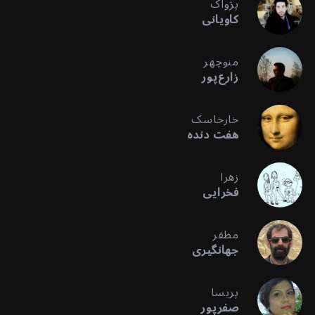
پژواک
کاویانی
منوچهر
زارع‌پور
خارخاسک
هفت دنده
زهرا
فخرایی
مظفر
جهانگیری
پریسا
صفرپور