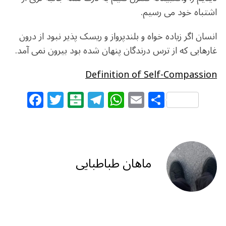
اشتباه خود می رسیم.
انسان اگر زیاده خواه و بلندپرواز و ریسک پذیر نبود از درون
غارهایی که از ترس درندگان پنهان شده بود بیرون نمی آمد.
Definition of Self-Compassion
F
T
B
T
W
E
S
a
w
al
el
h
m
h
c
itt
at
e
at
ai
ar
e
e
ar
g
s
l
e
b
r
in
ra
A
ماهان طباطبایی
o
m
p
o
p
k