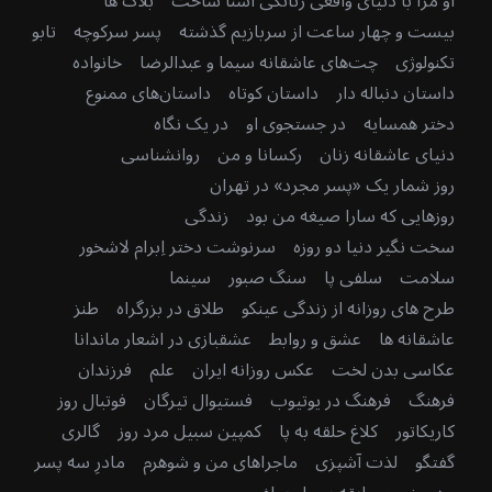
او مرا با دنیای واقعی زنانگی آشنا ساخت
بلاگ ها
بیست و چهار ساعت از سربازیم گذشته
پسر سرکوچه
تابو
تکنولوژی
چت‌های عاشقانه سیما و عبدالرضا
خانواده
داستان دنباله دار
داستان کوتاه
داستان‌های ممنوع
دختر همسایه
در جستجوی او
در یک نگاه
دنیای عاشقانه زنان
رکسانا و من
روانشناسی
روز شمار یک «پسر مجرد» در تهران
روزهایی که سارا صیغه من بود
زندگی
سخت نگیر دنیا دو روزه
سرنوشت دختر اِبرام لاشخور
سلامت
سلفی پا
سنگ صبور
سینما
طرح های روزانه از زندگی عینکو
طلاق در بزرگراه
طنز
عاشقانه ها
عشق و روابط
عشقبازی در اشعار ماندانا
عکاسی بدن لخت
عکس روزانه ایران
علم
فرزندان
فرهنگ
فرهنگ در یوتیوب
فستیوال تیرگان
فوتبال روز
کاریکاتور
کلاغ حلقه به پا
کمپین سبیل مرد روز
گالری
گفتگو
لذت آشپزی
ماجراهای من و شوهرم
مادرِ سه پسر