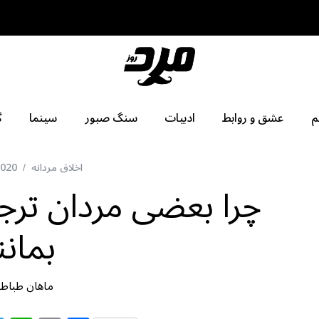
م
عشق و روابط
ادبیات
سنگ صبور
سینما
گ
اخلاق مردانه
2020
چرا بعضی مردان ترج
بمانن
ماهان طباطب