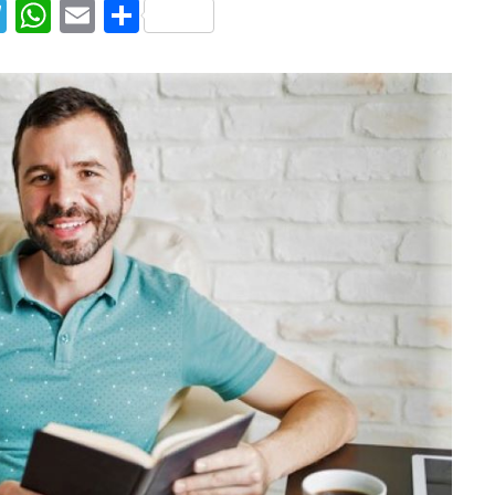
T
W
E
S
el
h
m
h
e
at
ai
ar
g
s
l
e
ra
A
m
p
p