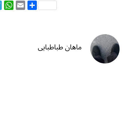
T
W
E
S
el
h
m
h
e
at
ai
ar
g
s
l
e
ra
A
ماهان طباطبایی
m
p
p