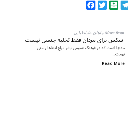
F
T
B
a
w
al
c
itt
at
e
e
ar
More from ماهان طباطبایی
b
r
in
سکس برای مردان فقط تخلیه جنسی نیست
o
مدتها است که در فرهنگ عمومی بشر انواع ادعاها و حتی
تهمت...
o
k
Read More