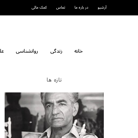
آرشیو
در باره ما
تماس
کمک مالی
خانه
زندگی
روانشناسی
عل
تازه ها