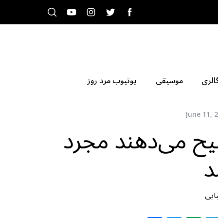
الری
موسیقی
یوتیوب مرد روز
June 11, 
یح می‌دهند مجرد
د
ایی