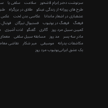
سرنوشت دختر اِبرام لاشخور
سلامت
سلفی پا
سن
طرح های روزانه از زندگی عینکو
طلاق در بزرگراه
طنز
S
عشقبازی در اشعار ماندانا
عکاسی بدن لخت
عکس رو
e
فرهنگ
فرهنگ در یوتیوب
فستیوال تیرگان
فوتبال ر
a
کمپین سبیل مرد روز
گالری
گفتگو
لذت آشپزی
م
r
c
مادرِ سه پسر
مد روز
مسابقه سبیل سلفی
معمای 
h
مکاشفات پدرانه
موسیقی
میر شکار
نقاشی معاصر
f
یک عشق ایرانی
یوتیوب مرد روز
o
r
: