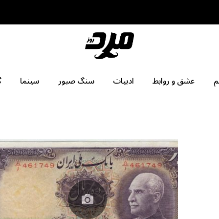
م
عشق و روابط
ادبیات
سنگ صبور
سینما
گ