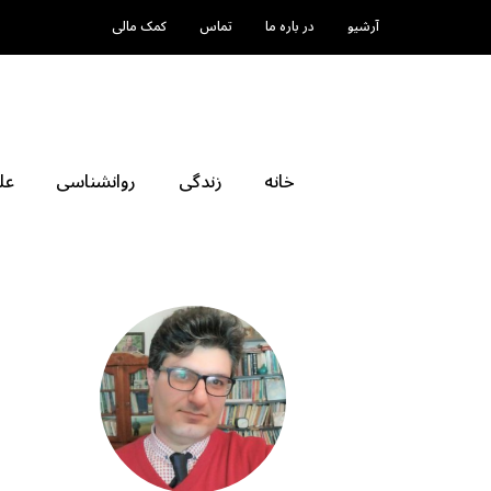
آرشیو
در باره ما
تماس
کمک مالی
خانه
زندگی
روانشناسی
عل