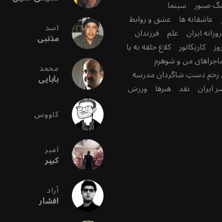
گ صبور
سینما
عاشقانه ها
عشق و روابط
اسد
زانه ایران
علم
فرزندان
مذنبی
وز
کاریکاتور
کلاغ حلقه به پا
اجراهای من و شوهرم
محمد
زخم دستِ شاگردان مدرسه
بابایی
 ایران
نقد
هنرها
ورزش
کاووس
امیر
کبیر
آراد
افشار