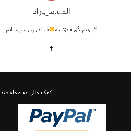
الف.س.راد
اَئیـریَنِم خُوَرنه یَزَمَیده
فـر ایـران را می‌ستایم
کمک مالی به مجله مرد 