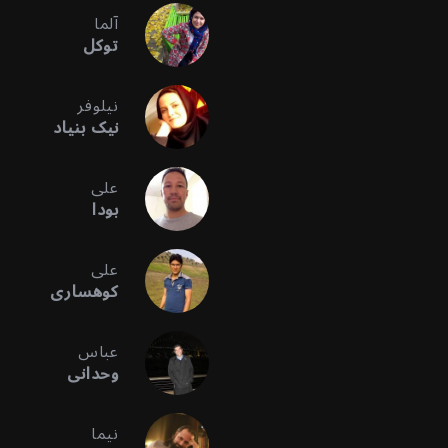
آلما
توکل
نیلوفر
نیک بنیاد
علی
بودا
علی
کوهساری
عباس
وحدانی
نیما