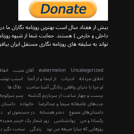
بیش از هفتاد سال است بهترین روزنامه نگاران ما د
داخلی و خارجی ) هستند. حمایت شما از شیوه روزنامه
تواند به سلیقه های روزنامه نگاری مستقل ایران بیافزا
Uncategorized
watermelon
آقای مثبت
اتفا
اخلاق مردانه
ادبیات
از اینجا و از آنجا
اسنَپ نوش
او مرا با دنیای واقعی زنانگی آشنا ساخت
بلاگ ها
بیست و چهار ساعت از سربازیم گذشته
پسر سرکوچه
چت‌های عاشقانه سیما و عبدالرضا
خانواده
داستان دن
داستان‌های ممنوع
دختر همسایه
در جستجوی او
در
رکسانا و من
روانشناسی
روز شمار یک «پسر مجرد» 
روزهایی که سارا صیغه من بود
زندگی
سخت نگیر دنی