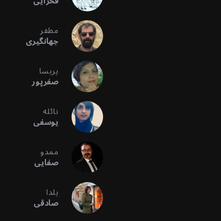
فخرایی
مظفر
جهانگیری
پریسا
صفرپور
نائله
یوسفی
ممدو
صفایی
یلدا
صادقی