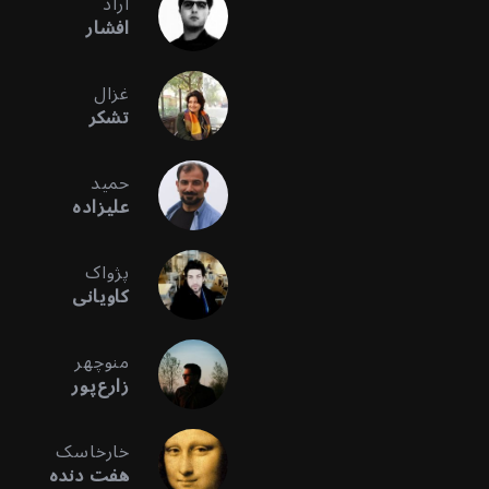
آراد
افشار
غزال
تشکر
حمید
علیزاده
پژواک
کاویانی
منوچهر
زارع‌پور
خارخاسک
هفت دنده