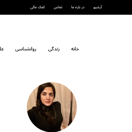
آرشیو
در باره ما
تماس
کمک مالی
خانه
زندگی
روانشناسی
عل