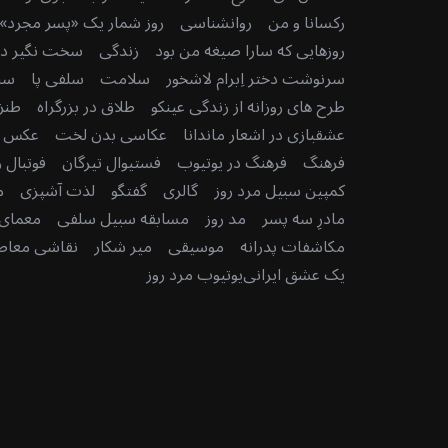
r
رکسانا و من
روانشناسی
روز شمار یک «پسر مجرد» 
:
روزهایی که سارا صیغه من بود
زندگی
سخت نگیر دنی
سرنوشت دختر اِبرام لاشخور
سلامت
سلفی پا
سن
طرح های روزانه از زندگی عینکو
طلاق در بزرگراه
طنز
عشقبازی در اشعار ماندانا
عکاسی بدن لخت
عکس رو
فرهنگ
فرهنگ در یوتیوب
فستیوال تیرگان
فوتبال ر
کمپین سبیل مرد روز
گالری
گفتگو
لذت آشپزی
م
مادرِ سه پسر
مد روز
مسابقه سبیل سلفی
معمای 
مکاشفات پدرانه
موسیقی
میر شکار
نقاشی معاصر
یک عشق ایرانی
یوتیوب مرد روز