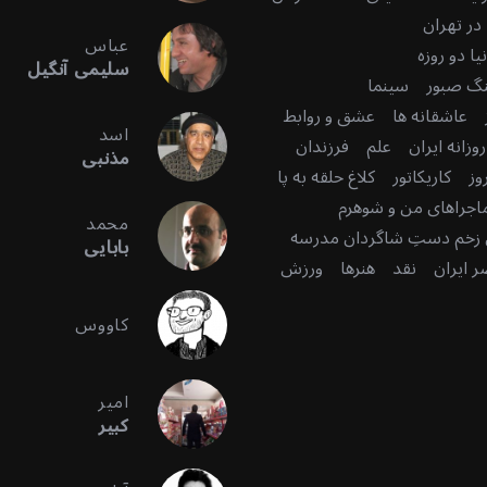
در تهران
عباس
ا دو روزه
سلیمی آنگیل
گ صبور
سینما
عاشقانه ها
عشق و روابط
اسد
زانه ایران
علم
فرزندان
مذنبی
وز
کاریکاتور
کلاغ حلقه به پا
اجراهای من و شوهرم
محمد
زخم دستِ شاگردان مدرسه
بابایی
 ایران
نقد
هنرها
ورزش
کاووس
امیر
کبیر