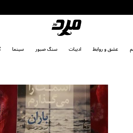
م
عشق و روابط
ادبیات
سنگ صبور
سینما
گ