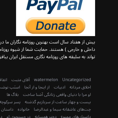
بیش از هفتاد سال است بهترین روزنامه نگاران ما د
داخلی و خارجی ) هستند. حمایت شما از شیوه روزنامه
تواند به سلیقه های روزنامه نگاری مستقل ایران بیافزا
S
e
Uncategorized
watermelon
آقای مثبت
اتفا
a
اخلاق مردانه
ادبیات
از اینجا و از آنجا
اسنَپ نوش
r
او مرا با دنیای واقعی زنانگی آشنا ساخت
بلاگ ها
c
بیست و چهار ساعت از سربازیم گذشته
پسر سرکوچه
h
f
چت‌های عاشقانه سیما و عبدالرضا
خانواده
داستان دن
o
داستان‌های ممنوع
دختر همسایه
در جستجوی او
در