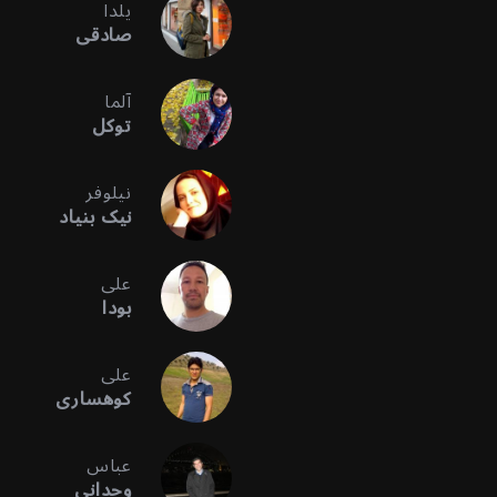
یلدا
صادقی
آلما
توکل
نیلوفر
نیک بنیاد
علی
بودا
علی
کوهساری
عباس
وحدانی