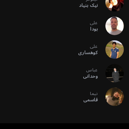
نیک بنیاد
علی
بودا
علی
کوهساری
عباس
وحدانی
نیما
قاسمی