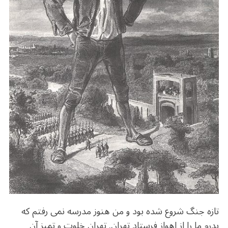
o
m
p
o
p
k
تازه جنگ شروع شده بود و من هنوز مدرسه نمی رفتم که
پدرم ما را از اهواز فرستاد تهران. تهرانِ خلوت و تمیزِ آن