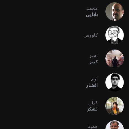
محمد
بابایی
کاووس
امیر
کبیر
آراد
افشار
غزال
تشکر
حمید