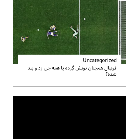
S
e
a
r
c
h
f
Uncategorized
o
فوتبال همچنان توپش گِرده یا همه چی زد و بند
r
شده؟
: