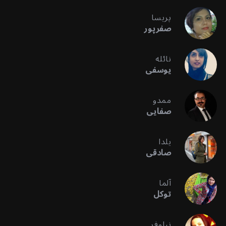
پریسا
صفرپور
نائله
یوسفی
ممدو
صفایی
یلدا
صادقی
آلما
توکل
نیلوفر