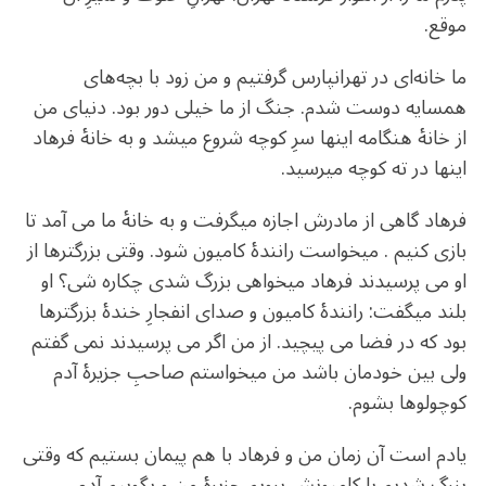
موقع.
ما خانه‌ای در تهرانپارس گرفتیم و من زود با بچه‌های
همسایه دوست شدم. جنگ از ما خیلی دور بود. دنیای من
از خانۀ هنگامه اینها سرِ کوچه شروع میشد و به خانۀ فرهاد
اینها در ته کوچه میرسید.
فرهاد گاهی از مادرش اجازه میگرفت و به خانۀ ما می آمد تا
بازی کنیم . میخواست رانندۀ کامیون شود. وقتی بزرگترها از
او می پرسیدند فرهاد میخواهی بزرگ شدی چکاره شی؟ او
بلند میگفت: رانندۀ کامیون و صدای انفجارِ خندۀ بزرگترها
بود که در فضا می پیچید. از من اگر می پرسیدند نمی گفتم
ولی بین خودمان باشد من میخواستم صاحبِ جزیرۀ آدم
کوچولوها بشوم.
یادم است آن زمان من و فرهاد با هم پیمان بستیم که وقتی
بزرگ شدیم با کامیونِش برویم جزیرۀ من و بگوییم آدم