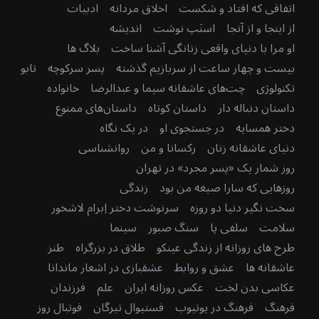
اتفاقی که افتاد و شکست
اخلاق مردانه
ادبیات
از اینجا و از آنجا
اسنَپ نوشت
اندیشه
او مرا با دنیای واقعی زنانگی آشنا ساخت
بلاگ ها
بیست و چهار ساعت از سربازیم گذشته
پسر سرکوچه
تابو
تکنولوژی
چت‌های عاشقانه سیما و عبدالرضا
خانواده
داستان دنباله دار
داستان کوتاه
داستان‌های ممنوع
دختر همسایه
در جستجوی او
در یک نگاه
دنیای عاشقانه زنان
رکسانا و من
روانشناسی
روز شمار یک «پسر مجرد» در تهران
روزهایی که سارا صیغه من بود
زندگی
سخت نگیر دنیا دو روزه
سرنوشت دختر اِبرام لاشخور
سلامت
سلفی پا
سنگ صبور
سینما
طرح های روزانه از زندگی عینکو
طلاق در بزرگراه
طنز
عاشقانه ها
عشق و روابط
عشقبازی در اشعار ماندانا
عکاسی بدن لخت
عکس روزانه ایران
علم
فرزندان
فرهنگ
فرهنگ در یوتیوب
فستیوال تیرگان
فوتبال روز