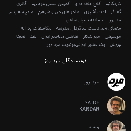
کاریکاتور
کلاغ حلقه به پا
کمپین سبیل مرد روز
گالری
گفتگو
لذت آشپزی
ماجراهای من و شوهرم
مادرِ سه پسر
مد روز
مسابقه سبیل سلفی
معمای زخم دستِ شاگردان مدرسه
مکاشفات پدرانه
موسیقی
میر شکار
نقاشی معاصر ایران
نقد
هنرها
ورزش
یک عشق ایرانی
یوتیوب مرد روز
نویسندگان مرد روز
مرد روز
SAIDE
KARDAR
ونداد