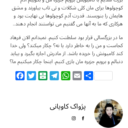
کوچولوها برای مان کلی شکلات و تی تاب بیاورند و مشق
هایمان را بنویسند. قدرت آدم کوچولوها بی نهایت بود و
هرکاری که ما به آنها می گفتیم می تواستند انجام دهند..
ما در بزرگسالی قرار بود سلطنت کنیم. نمیدانم الان فرهاد
کجاست و من را به خاطر دارد یا نه؟ چکار میکند؟ ولی خدا
کند کامیونش را خریده باشد. از مادرش اجازه بگیرد و بیاید
دنبالم و برویم جزیره مان بازی کنیم. اینجا چکار میکنیم ما؟
F
T
B
T
W
E
S
a
w
al
el
h
m
h
c
itt
at
e
at
ai
ar
e
e
ar
g
s
l
e
پژواک کاویانی
b
r
in
ra
A
o
m
p