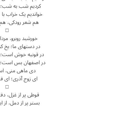
کردیم شب به شب؛ در
خواندیم یک خراب با چ
هم شعر رودکی، هم
□
خورشید روبرو، مردا
در دستهای ما؛ یخ ک
در قونیه خوش است؛ 
در اصفهان بس است؛ ی
دی ماهی منی، اس
ای زوج آذری؛ ای ف
□
قوطی پر از غزل، دفت
بستر پر از دمل، از 