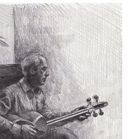
e
at
ai
ar
g
s
l
e
ra
A
m
p
p