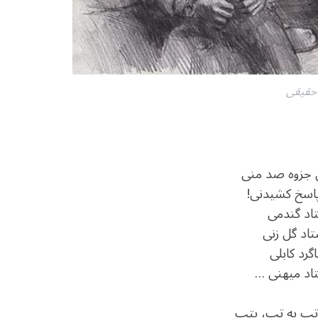
 حقیقی
ن جزوه صد منی
سخ کشیدنی!
اد گندمی
اد گل زنی
رد کابلی
اد میهنی …
تب به تب، بتپ