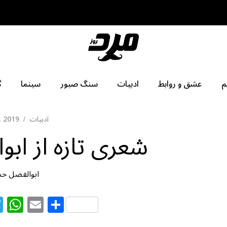
م
عشق و روابط
ادبیات
سنگ صبور
سینما
گ
ادبیات
, 2019
شعری تازه از اب
ابوالفضل ح
T
W
E
S
el
h
m
h