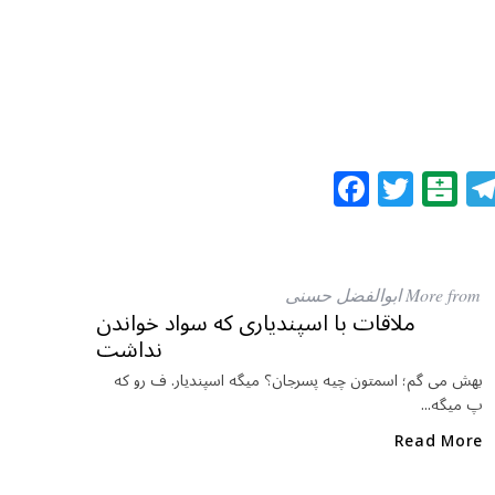
F
T
B
a
w
al
c
itt
at
e
e
ar
More from ابوالفضل حسنی
b
r
in
ملاقات با اسپندیاری که سواد خواندن
نداشت
o
o
بهش می گم؛ اسمتون چیه پسرجان؟ میگه اسپندیار. ف رو که
پ میگه...
k
Read More