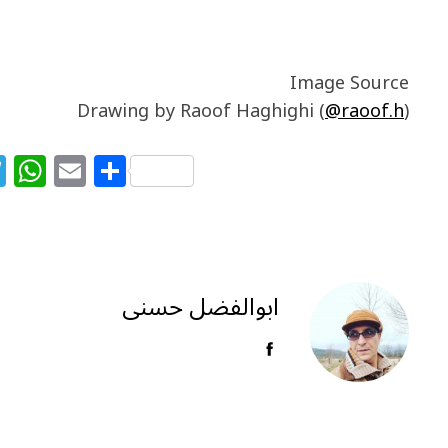
Image Source
Drawing by Raoof Haghighi (
@raoof.h
)
T
W
E
S
el
h
m
h
e
at
ai
ar
g
s
l
e
ra
A
ابوالفضل حسنی
m
p
p