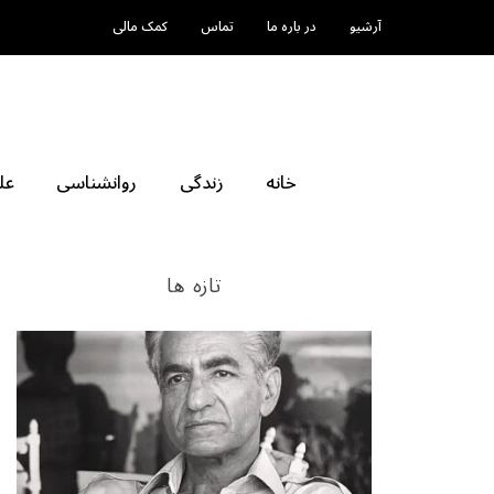
آرشیو
در باره ما
تماس
کمک مالی
خانه
زندگی
روانشناسی
عل
تازه ها