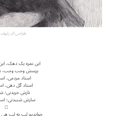
طراحی اثر رئوف
این نمره یک دهک، ای
پرسش وجب وجب، پا
استاد مردمی، است
استاد گل دهی، است
نازش خریدنی؛ شاگ
سازش شنیدنی؛ است
□
خواندیم لب به لب هی 