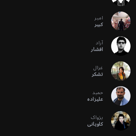
امیر
کبیر
آراد
افشار
غزال
تشکر
حمید
علیزاده
پژواک
کاویانی