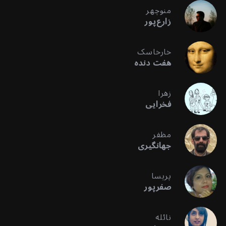
منوچهر
زارع‌پور
خارخاسک
هفت دنده
زهرا
فخرایی
مظفر
جهانگیری
پریسا
صفرپور
نائله