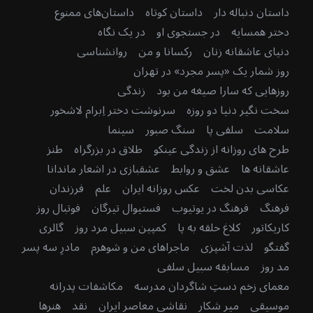
داستان دنباله دار
داستان کوتاه
داستان‌های ممنوع
دختر همسایه
در جستجوی او
در یک نگاه
دنیای عاشقانه زنان
رکسانا و من
روانشناسی
روز شمار یک «پسر مجرد» در تهران
روزهایی که سارا صیغه من بود
زندگی
سخت نگیر دنیا دو روزه
سرنوشت دختر اِبرام لاشخور
سلامت
سلفی پا
سنگ صبور
سینما
طرح های روزانه از زندگی عینکو
طلاق در بزرگراه
طنز
عاشقانه ها
عشق و روابط
عشقبازی در اشعار ماندانا
عکاسی بدن لخت
عکس روزانه ایران
علم
فرزندان
فرهنگ
فرهنگ در یوتیوب
فستیوال تیرگان
فوتبال روز
کاریکاتور
کلاغ حلقه به پا
کمپین سبیل مرد روز
گالری
گفتگو
لذت آشپزی
ماجراهای من و شوهرم
مادرِ سه پسر
مد روز
مسابقه سبیل سلفی
معمای زخم دستِ شاگردان مدرسه
مکاشفات پدرانه
موسیقی
میر شکار
نقاشی معاصر ایران
نقد
هنرها