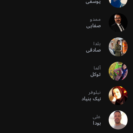
یوسفی
ممدو
صفایی
یلدا
صادقی
آلما
توکل
نیلوفر
نیک بنیاد
علی
بودا