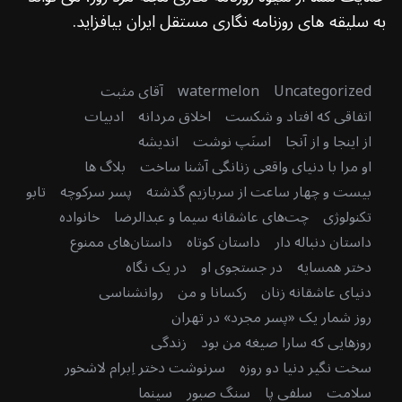
به سلیقه های روزنامه نگاری مستقل ایران بیافزاید.
Uncategorized
watermelon
آقای مثبت
اتفاقی که افتاد و شکست
اخلاق مردانه
ادبیات
از اینجا و از آنجا
اسنَپ نوشت
اندیشه
او مرا با دنیای واقعی زنانگی آشنا ساخت
بلاگ ها
بیست و چهار ساعت از سربازیم گذشته
پسر سرکوچه
تابو
تکنولوژی
چت‌های عاشقانه سیما و عبدالرضا
خانواده
داستان دنباله دار
داستان کوتاه
داستان‌های ممنوع
دختر همسایه
در جستجوی او
در یک نگاه
دنیای عاشقانه زنان
رکسانا و من
روانشناسی
روز شمار یک «پسر مجرد» در تهران
روزهایی که سارا صیغه من بود
زندگی
سخت نگیر دنیا دو روزه
سرنوشت دختر اِبرام لاشخور
سلامت
سلفی پا
سنگ صبور
سینما