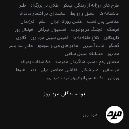
طرح های روزانه از زندگی عینکو
طلاق در بزرگراه
طنز
عاشقانه ها
عشق و روابط
عشقبازی در اشعار ماندانا
عکاسی بدن لخت
عکس روزانه ایران
علم
فرزندان
فرهنگ
فرهنگ در یوتیوب
فستیوال تیرگان
فوتبال روز
کاریکاتور
کلاغ حلقه به پا
کمپین سبیل مرد روز
گالری
گفتگو
لذت آشپزی
ماجراهای من و شوهرم
مادرِ سه پسر
مد روز
مسابقه سبیل سلفی
معمای زخم دستِ شاگردان مدرسه
مکاشفات پدرانه
موسیقی
میر شکار
نقاشی معاصر ایران
نقد
هنرها
ورزش
یک عشق ایرانی
یوتیوب مرد روز
نویسندگان مرد روز
مرد روز