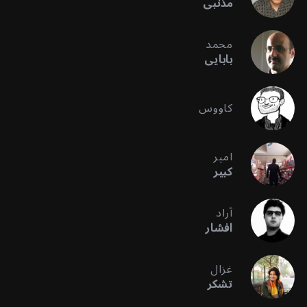
مذنبی
محمد
بابایی
کاووس
امیر
کبیر
آراد
افشار
غزال
تشکر