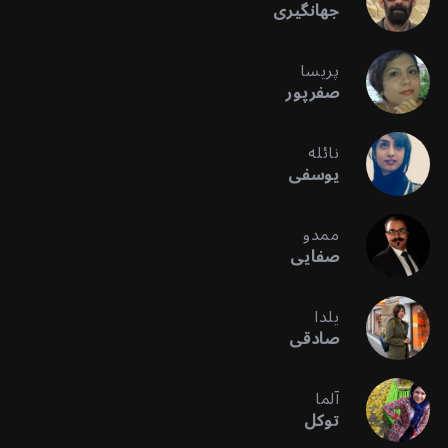
جهانگیری
پریسا
صفرپور
نائله
یوسفی
ممدو
صفایی
یلدا
صادقی
آلما
توکل