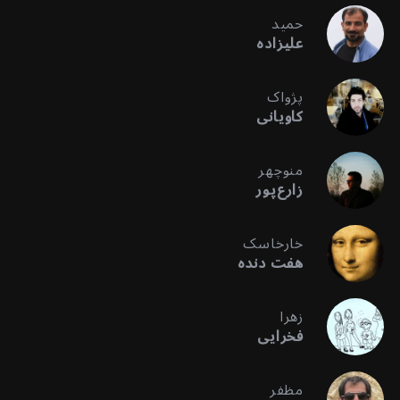
حمید
علیزاده
پژواک
کاویانی
منوچهر
زارع‌پور
خارخاسک
هفت دنده
زهرا
فخرایی
مظفر