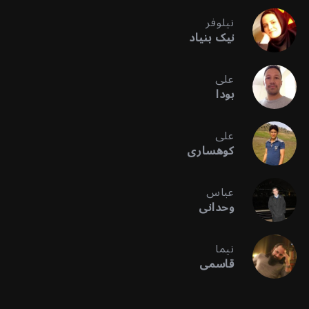
نیلوفر
نیک بنیاد
علی
بودا
علی
کوهساری
عباس
وحدانی
نیما
قاسمی