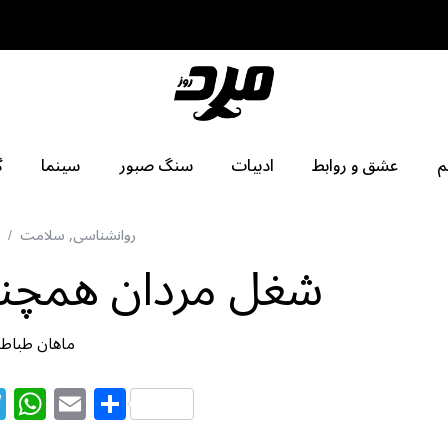
م
عشق و روابط
ادبیات
سنگ صبور
سینما
گ
روانشناسی
,
سلامت
شغل مردان همچنا
ماهان طباطب
T
W
E
S
el
h
m
h