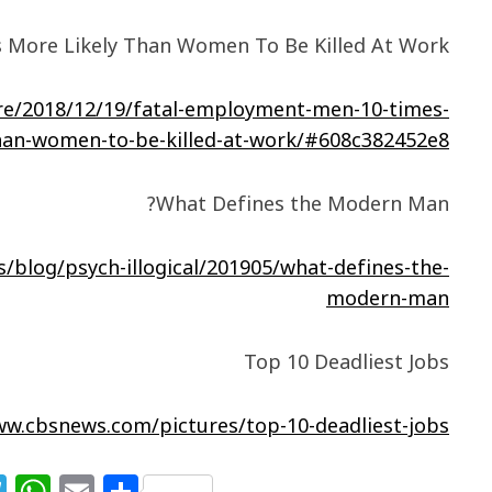
 More Likely Than Women To Be Killed At Work
re/2018/12/19/fatal-employment-men-10-times-
than-women-to-be-killed-at-work/#608c382452e8
What Defines the Modern Man?
/blog/psych-illogical/201905/what-defines-the-
modern-man
Top 10 Deadliest Jobs
ww.cbsnews.com/pictures/top-10-deadliest-jobs/
T
W
E
S