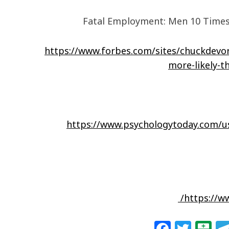
Fatal Employment: Men 10 Times
https://www.forbes.com/sites/chuckdevo
more-likely-
https://www.psychologytoday.com/us
https://w
F
T
B