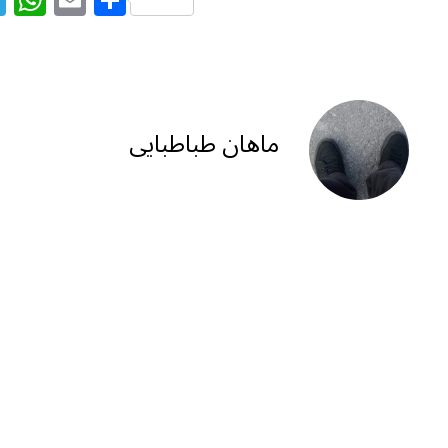
el
h
m
h
e
at
ai
ar
g
s
l
e
ra
A
ماهان طباطبایی
m
p
p