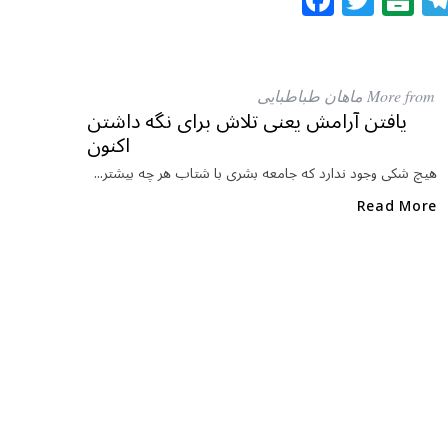
a
w
al
c
itt
at
e
e
ar
More from ماهان طباطبایی
b
r
in
یافتن آرامش یعنی تلاش برای نگه داشتن
اکنون
o
o
هیچ شکی وجود ندارد که جامعه بشری با شتاب هر چه بیشتر...
k
Read More