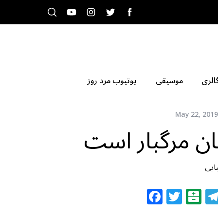
الری
موسیقی
یوتیوب مرد روز
May 22, 2019
ن مرگبار است
ایی
F
T
B
a
w
al