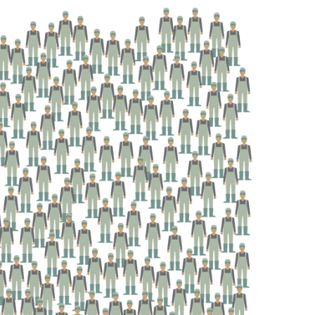
e
at
ai
ar
g
s
l
e
ra
A
m
p
p