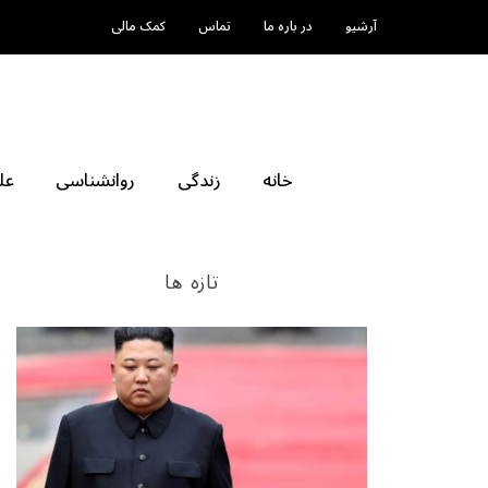
آرشیو
در باره ما
تماس
کمک مالی
خانه
زندگی
روانشناسی
عل
تازه ها