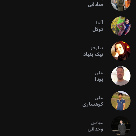
صادقی
آلما
توکل
نیلوفر
نیک بنیاد
علی
بودا
علی
کوهساری
عباس
وحدانی