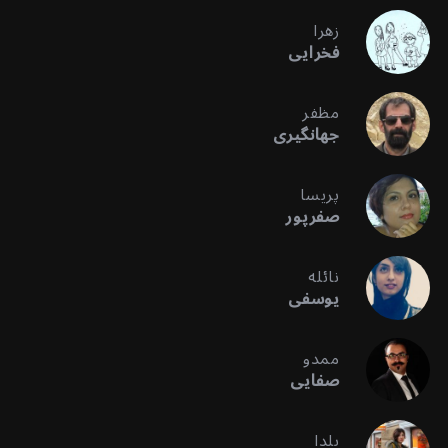
زهرا
فخرایی
مظفر
جهانگیری
پریسا
صفرپور
نائله
یوسفی
ممدو
صفایی
یلدا