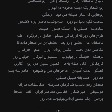
دنیای عاشقانه زنان
رکسانا و من
روانشناسی
روز شمار یک «پسر مجرد» در تهران
روزهایی که سارا صیغه من بود
زندگی
سخت نگیر دنیا دو روزه
سرنوشت دختر اِبرام لاشخور
سلامت
سلفی پا
سنگ صبور
سینما
طرح های روزانه از زندگی عینکو
طلاق در بزرگراه
طنز
عاشقانه ها
عشق و روابط
عشقبازی در اشعار ماندانا
عکاسی بدن لخت
عکس روزانه ایران
علم
فرزندان
فرهنگ
فرهنگ در یوتیوب
فستیوال تیرگان
فوتبال روز
کاریکاتور
کلاغ حلقه به پا
کمپین سبیل مرد روز
گالری
گفتگو
لذت آشپزی
ماجراهای من و شوهرم
مادرِ سه پسر
مد روز
مسابقه سبیل سلفی
معمای زخم دستِ شاگردان مدرسه
مکاشفات پدرانه
موسیقی
میر شکار
نقاشی معاصر ایران
نقد
هنرها
ورزش
یک عشق ایرانی
یوتیوب مرد روز