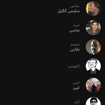
عباس
سلیمی آنگیل
اسد
مذنبی
محمد
بابایی
کاووس
امیر
کبیر
آراد