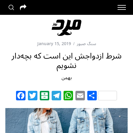
سنگ صبور
January 15, 2019
شرط ازدواجش این است که بچه‌دار
نشویم
بهمن
F
T
B
T
W
E
S
a
w
al
el
h
m
h
c
itt
at
e
at
ai
ar
e
e
ar
g
s
l
e