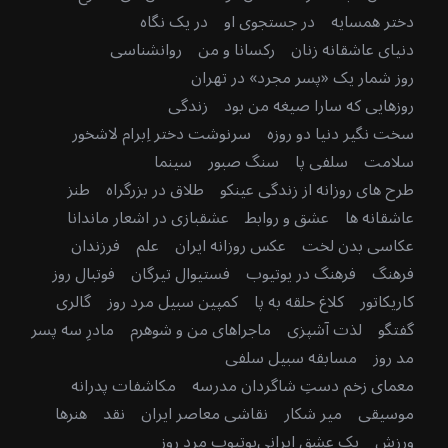
دختر همسایه
در جستجوی او
در یک نگاه
دنیای عاشقانه زنان
رکسانا و من
روانشناسی
روز شمار یک «پسر مجرد» در تهران
روزهایی که سارا صیغه من بود
زندگی
سخت نگیر دنیا دو روزه
سرنوشت دختر اِبرام لاشخور
سلامت
سلفی پا
سنگ صبور
سینما
طرح های روزانه از زندگی عینکو
طلاق در بزرگراه
طنز
عاشقانه ها
عشق و روابط
عشقبازی در اشعار ماندانا
عکاسی بدن لخت
عکس روزانه ایران
علم
فرزندان
فرهنگ
فرهنگ در یوتیوب
فستیوال تیرگان
فوتبال روز
کاریکاتور
کلاغ حلقه به پا
کمپین سبیل مرد روز
گالری
گفتگو
لذت آشپزی
ماجراهای من و شوهرم
مادرِ سه پسر
مد روز
مسابقه سبیل سلفی
معمای زخم دستِ شاگردان مدرسه
مکاشفات پدرانه
موسیقی
میر شکار
نقاشی معاصر ایران
نقد
هنرها
ورزش
یک عشق ایرانی
یوتیوب مرد روز