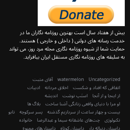
بیش از هفتاد سال است بهترین روزنامه نگاران ما در
خدمت رسانه های دولتی ( داخلی و خارجی ) هستند.
حمایت شما از شیوه روزنامه نگاری مجله مرد روز، می تواند
به سلیقه های روزنامه نگاری مستقل ایران بیافزاید.
Uncategorized
watermelon
آقای مثبت
اتفاقی که افتاد و شکست
اخلاق مردانه
ادبیات
از اینجا و از آنجا
اسنَپ نوشت
اندیشه
او مرا با دنیای واقعی زنانگی آشنا ساخت
بلاگ ها
بیست و چهار ساعت از سربازیم گذشته
پسر سرکوچه
تابو
تکنولوژی
چت‌های عاشقانه سیما و عبدالرضا
خانواده
داستان دنباله دار
داستان کوتاه
داستان‌های ممنوع