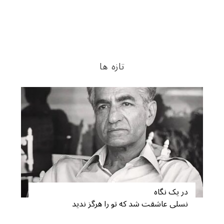
S
e
تازه ها
a
r
c
h
f
o
r
:
در یک نگاه
نسلی عاشقت شد که تو را هرگز ندید