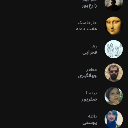
زارع‌پور
خارخاسک
هفت دنده
زهرا
فخرایی
مظفر
جهانگیری
پریسا
صفرپور
نائله
یوسفی