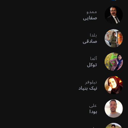
ممدو
صفایی
یلدا
صادقی
آلما
توکل
نیلوفر
نیک بنیاد
علی
بودا