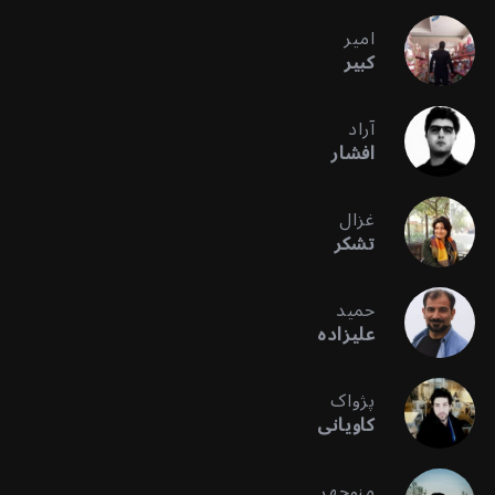
امیر
کبیر
آراد
افشار
غزال
تشکر
حمید
علیزاده
پژواک
کاویانی
منوچهر