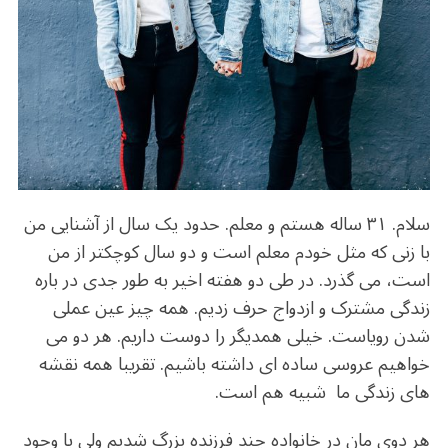
b
r
in
ra
A
o
m
p
o
p
k
سلام. ۳۱ ساله هستم و معلم. حدود یک سال از آشنایی من
با زنی که مثل خودم معلم است و دو سال کوچکتر از من
است، می گذرد. در طی دو هفته اخیر به طور جدی در باره
زندگی مشترک و ازدواج حرف زدیم. همه چیز عین عملی
شدن رویاست. خیلی همدیگر را دوست داریم. هر دو می
خواهیم عروسی ساده ای داشته باشیم. تقریبا همه نقشه
های زندگی ما شبیه هم است.
هر دوی مان در خانواده چند فرزنده بزرگ شدیم ولی با وجود