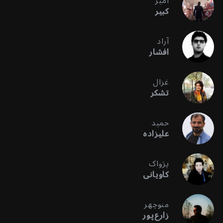
امیر
کبیر
آراد
افشار
غزال
تشکر
حمید
علیزاده
پژواک
کاویانی
منوچهر
زارع‌پور