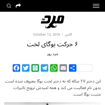
گالری
October 13, 2016
۶ حرکت یوگای لخت
مرد روز
F
T
B
T
W
E
S
a
w
al
el
h
m
h
c
itt
at
e
at
ai
ar
این دختر ۲۷ ساله که به دختر لخت یوگا معروف شده است
e
e
ar
g
s
l
e
بدون نام فعالیت می کند و همه امیدش ترویج تاثیرات
مثبت یوگا است.
b
r
in
ra
A