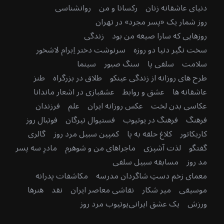
دنیای عاشقانه زنان
رکسانا و من
روانشناسی
روز شمار یک «پسر مجرد» در تهران
روزهایی که سارا صیغه من بود
زندگی
سخت نگیر دنیا دو روزه
سرنوشت دختر اِبرام لاشخور
سلامت
سلفی پا
سنگ صبور
سینما
طرح های روزانه از زندگی عینکو
طلاق در بزرگراه
طنز
عاشقانه ها
عشق و روابط
عشقبازی در اشعار ماندانا
عکاسی بدن لخت
عکس روزانه ایران
علم
فرزندان
فرهنگ
فرهنگ در یوتیوب
فستیوال تیرگان
فوتبال روز
کاریکاتور
کلاغ حلقه به پا
کمپین سبیل مرد روز
گالری
گفتگو
لذت آشپزی
ماجراهای من و شوهرم
مادرِ سه پسر
مد روز
مسابقه سبیل سلفی
معمای زخم دستِ شاگردان مدرسه
مکاشفات پدرانه
موسیقی
میر شکار
نقاشی معاصر ایران
نقد
هنرها
ورزش
یک عشق ایرانی
یوتیوب مرد روز