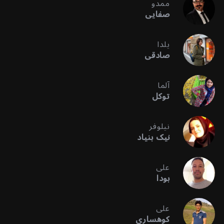
ممدو
صفایی
یلدا
صادقی
آلما
توکل
نیلوفر
نیک بنیاد
علی
بودا
علی
کوهساری