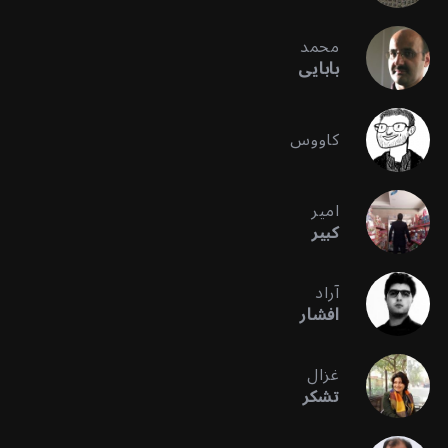
محمد
بابایی
کاووس
امیر
کبیر
آراد
افشار
غزال
تشکر