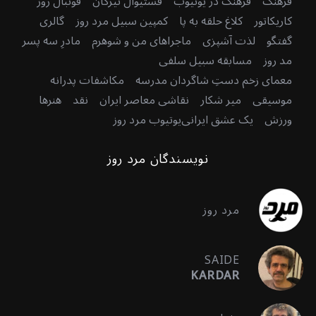
فرهنگ
فرهنگ در یوتیوب
فستیوال تیرگان
فوتبال روز
کاریکاتور
کلاغ حلقه به پا
کمپین سبیل مرد روز
گالری
گفتگو
لذت آشپزی
ماجراهای من و شوهرم
مادرِ سه پسر
مد روز
مسابقه سبیل سلفی
معمای زخم دستِ شاگردان مدرسه
مکاشفات پدرانه
موسیقی
میر شکار
نقاشی معاصر ایران
نقد
هنرها
ورزش
یک عشق ایرانی
یوتیوب مرد روز
نویسندگان مرد روز
مرد روز
SAIDE
KARDAR