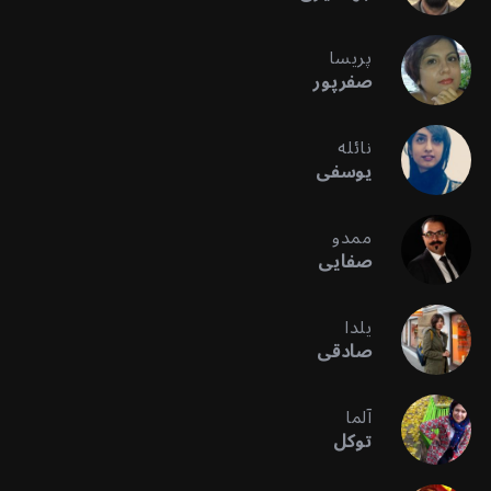
پریسا
صفرپور
نائله
یوسفی
ممدو
صفایی
یلدا
صادقی
آلما
توکل