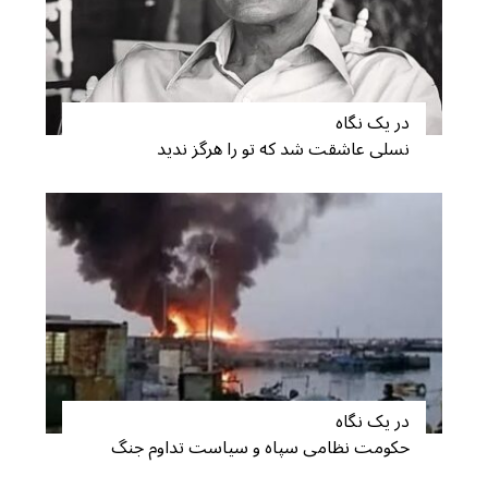
در یک نگاه
نسلی عاشقت شد که تو را هرگز ندید
S
e
a
r
c
h
f
در یک نگاه
o
حکومت نظامی سپاه و سیاست تداوم جنگ
r