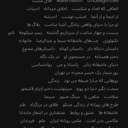
Uncategorized
watermelon
آقای مثبت
اتفاقی که افتاد و شکست
اخلاق مردانه
ادبیات
از اینجا و از آنجا
اسنَپ نوشت
اندیشه
او مرا با دنیای واقعی زنانگی آشنا ساخت
بلاگ ها
بیست و چهار ساعت از سربازیم گذشته
پسر سرکوچه
تابو
تکنولوژی
چت‌های عاشقانه سیما و عبدالرضا
خانواده
داستان دنباله دار
داستان کوتاه
داستان‌های ممنوع
دختر همسایه
در جستجوی او
در یک نگاه
دنیای عاشقانه زنان
رکسانا و من
روانشناسی
روز شمار یک «پسر مجرد» در تهران
روزهایی که سارا صیغه من بود
زندگی
سخت نگیر دنیا دو روزه
سرنوشت دختر اِبرام لاشخور
سلامت
سلفی پا
سنگ صبور
سینما
طرح های روزانه از زندگی عینکو
طلاق در بزرگراه
طنز
عاشقانه ها
عشق و روابط
عشقبازی در اشعار ماندانا
عکاسی بدن لخت
عکس روزانه ایران
علم
فرزندان