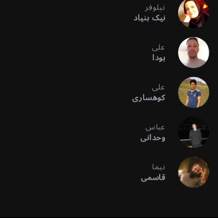
نیلوفر
نیک بنیاد
علی
بودا
علی
کوهساری
عباس
وحدانی
نیما
قاسمی