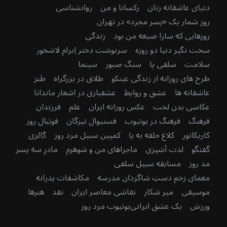
دنیای عاشقانه زنان
رکسانا و من
روانشناسی
روز شمار یک «پسر مجرد» در تهران
روزهایی که سارا صیغه من بود
زندگی
سخت نگیر دنیا دو روزه
سرنوشت دختر اِبرام لاشخور
سلامت
سلفی پا
سنگ صبور
سینما
طرح های روزانه از زندگی عینکو
طلاق در بزرگراه
طنز
عاشقانه ها
عشق و روابط
عشقبازی در اشعار ماندانا
عکاسی بدن لخت
عکس روزانه ایران
علم
فرزندان
فرهنگ
فرهنگ در یوتیوب
فستیوال تیرگان
فوتبال روز
کاریکاتور
کلاغ حلقه به پا
کمپین سبیل مرد روز
گالری
گفتگو
لذت آشپزی
ماجراهای من و شوهرم
مادرِ سه پسر
مد روز
مسابقه سبیل سلفی
معمای زخم دستِ شاگردان مدرسه
مکاشفات پدرانه
موسیقی
میر شکار
نقاشی معاصر ایران
نقد
هنرها
ورزش
یک عشق ایرانی
یوتیوب مرد روز