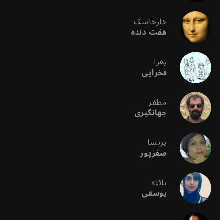
خارخاسک
هفت دنده
زهرا
فخرایی
مظفر
جهانگیری
پریسا
صفرپور
نائله
یوسفی