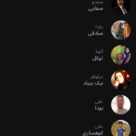
ممدو
صفایی
یلدا
صادقی
آلما
توکل
نیلوفر
نیک بنیاد
علی
بودا
علی
کوهساری