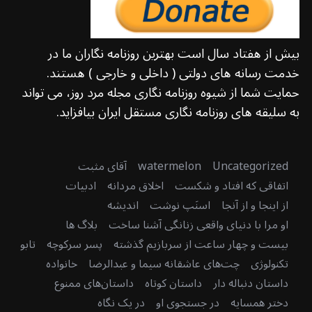
بیش از هفتاد سال است بهترین روزنامه نگاران ما در
خدمت رسانه های دولتی ( داخلی و خارجی ) هستند.
حمایت شما از شیوه روزنامه نگاری مجله مرد روز، می تواند
به سلیقه های روزنامه نگاری مستقل ایران بیافزاید.
Uncategorized
watermelon
آقای مثبت
اتفاقی که افتاد و شکست
اخلاق مردانه
ادبیات
از اینجا و از آنجا
اسنَپ نوشت
اندیشه
او مرا با دنیای واقعی زنانگی آشنا ساخت
بلاگ ها
بیست و چهار ساعت از سربازیم گذشته
پسر سرکوچه
تابو
تکنولوژی
چت‌های عاشقانه سیما و عبدالرضا
خانواده
داستان دنباله دار
داستان کوتاه
داستان‌های ممنوع
دختر همسایه
در جستجوی او
در یک نگاه