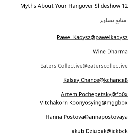
12 Myths About Your Hangover Slideshow
منابع تصاویر
Pawel Kadysz
@pawelkadysz
Wine Dharma
Eaters Collective@eaterscollective
Kelsey Chance
@kchance8
Artem Pochepetsky
@fo0x
Vitchakorn Koonyosying
@mggbox
Hanna Postova
@annapostovaya
Jakub Dziubak
@jckbck