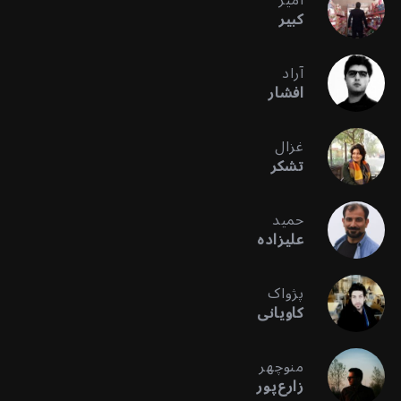
کبیر
آراد
افشار
غزال
تشکر
حمید
علیزاده
پژواک
کاویانی
منوچهر
زارع‌پور