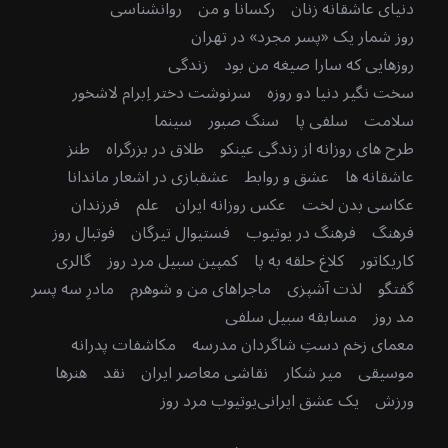
دنیای عاشقانه زنان
رکسانا و من
روانشناسی
روز شمار یک «پسر مجرد» در تهران
روزهایی که سارا صیغه من بود
زندگی
سخت نگیر دنیا دو روزه
سرنوشت دختر اِبرام لاشخور
سلامت
سلفی پا
سنگ صبور
سینما
طرح های روزانه از زندگی عینکو
طلاق در بزرگراه
طنز
عاشقانه ها
عشق و روابط
عشقبازی در اشعار ماندانا
عکاسی بدن لخت
عکس روزانه ایران
علم
فرزندان
فرهنگ
فرهنگ در یوتیوب
فستیوال تیرگان
فوتبال روز
کاریکاتور
کلاغ حلقه به پا
کمپین سبیل مرد روز
گالری
گفتگو
لذت آشپزی
ماجراهای من و شوهرم
مادرِ سه پسر
مد روز
مسابقه سبیل سلفی
معمای زخم دستِ شاگردان مدرسه
مکاشفات پدرانه
موسیقی
میر شکار
نقاشی معاصر ایران
نقد
هنرها
ورزش
یک عشق ایرانی
یوتیوب مرد روز