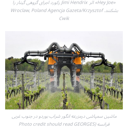
«Hey Joe» اثر Jimi Hendrix رکورد اجرای گروهی گیتار را
بشکنند. Wroclaw, Poland Agencja Gazeta/Krzysztof
Cwik
ماشین سمپاشی درمزرعه انگور شراب بوردو در جنوب غربی
فرانسه (Photo credit should read GEORGES