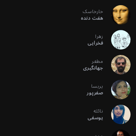
خارخاسک
هفت دنده
زهرا
فخرایی
مظفر
جهانگیری
پریسا
صفرپور
نائله
یوسفی
ممدو