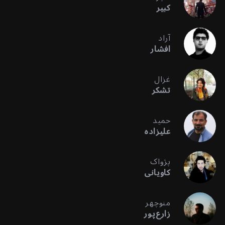
کبیر
آراد
افشار
غزال
تشکر
حمید
علیزاده
پژواک
کاویانی
منوچهر
زارع‌پور