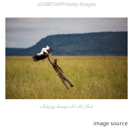
GOBET/AFP/Getty Images)
شکار لک لک توسط یوزپلنگ
image source