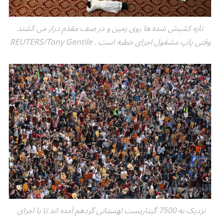
تازه کشیش شده ها روی زمین و در صف مقدم دراز می کشند
وقتی پاپ مشغول اجرای خطبه است . REUTERS/Tony Gentile
نزدیک به 7500 گیتاریست لهستانی گردهم آمده اند تا با اجرای