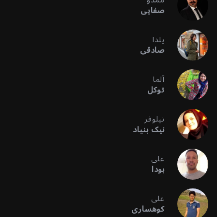
صفایی
یلدا
صادقی
آلما
توکل
نیلوفر
نیک بنیاد
علی
بودا
علی
کوهساری