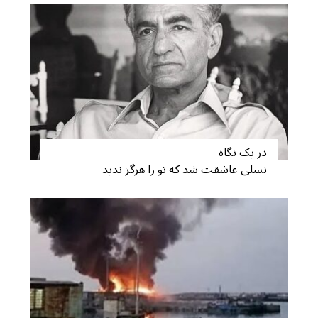
در یک نگاه
نسلی عاشقت شد که تو را هرگز ندید
S
e
a
r
c
h
f
o