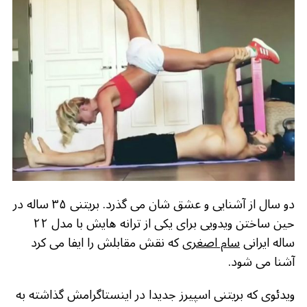
b
r
in
ra
A
o
m
p
o
p
k
دو سال از آشنایی و عشق شان می گذرد. بریتنی ۳۵ ساله در
حین ساختن ویدویی برای یکی از ترانه هایش با مدل ۲۲
ساله ایرانی
سام اصغری
که نقش مقابلش را ایفا می کرد
آشنا می شود.
ویدئوی که بریتنی اسپیرز جدیدا در اینستاگرامش گذاشته به