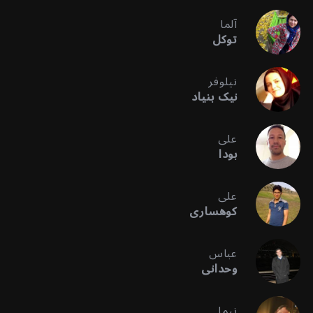
آلما
توکل
نیلوفر
نیک بنیاد
علی
بودا
علی
کوهساری
عباس
وحدانی
نیما