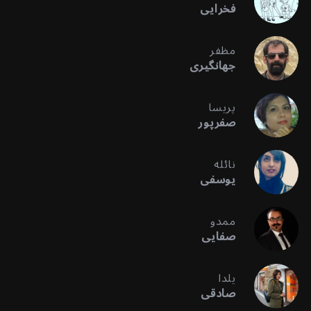
فخرایی
مظفر
جهانگیری
پریسا
صفرپور
نائله
یوسفی
ممدو
صفایی
یلدا
صادقی