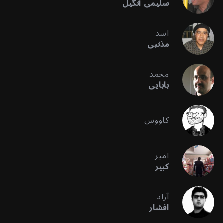
سلیمی آنگیل
اسد
مذنبی
محمد
بابایی
کاووس
امیر
کبیر
آراد
افشار