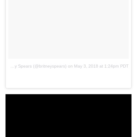
A post shared by Britney Spears (@britneyspears)
on
May 3, 2018 at 1:24pm PDT