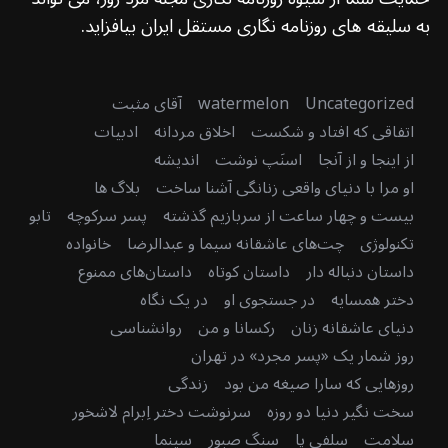
به سلیقه های روزنامه نگاری مستقل ایران بیافزاید.
Uncategorized
watermelon
آقای مثبت
اتفاقی که افتاد و شکست
اخلاق مردانه
ادبیات
از اینجا و از آنجا
اسنَپ نوشت
اندیشه
او مرا با دنیای واقعی زنانگی آشنا ساخت
بلاگ ها
بیست و چهار ساعت از سربازیم گذشته
پسر سرکوچه
تابو
تکنولوژی
چت‌های عاشقانه سیما و عبدالرضا
خانواده
داستان دنباله دار
داستان کوتاه
داستان‌های ممنوع
دختر همسایه
در جستجوی او
در یک نگاه
دنیای عاشقانه زنان
رکسانا و من
روانشناسی
روز شمار یک «پسر مجرد» در تهران
روزهایی که سارا صیغه من بود
زندگی
سخت نگیر دنیا دو روزه
سرنوشت دختر اِبرام لاشخور
سلامت
سلفی پا
سنگ صبور
سینما