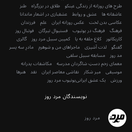
طرح های روزانه از زندگی عینکو
طلاق در بزرگراه
طنز
عاشقانه ها
عشق و روابط
عشقبازی در اشعار ماندانا
عکاسی بدن لخت
عکس روزانه ایران
علم
فرزندان
فرهنگ
فرهنگ در یوتیوب
فستیوال تیرگان
فوتبال روز
کاریکاتور
کلاغ حلقه به پا
کمپین سبیل مرد روز
گالری
گفتگو
لذت آشپزی
ماجراهای من و شوهرم
مادرِ سه پسر
مد روز
مسابقه سبیل سلفی
معمای زخم دستِ شاگردان مدرسه
مکاشفات پدرانه
موسیقی
میر شکار
نقاشی معاصر ایران
نقد
هنرها
ورزش
یک عشق ایرانی
یوتیوب مرد روز
نویسندگان مرد روز
مرد روز