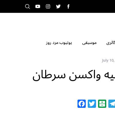
الری
موسیقی
یوتیوب مرد روز
July 10
یه واکسن سرطان
F
T
B
a
w
al