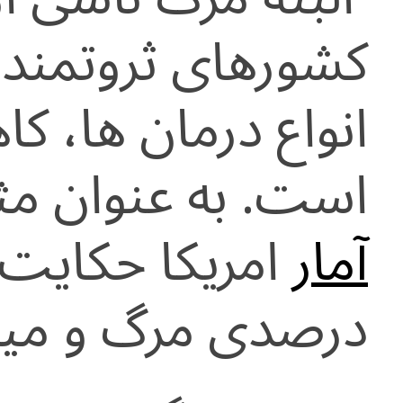
کشورهای ثروتمند ب
انواع درمان ها، ک
است. به عنوان م
آمار
درصدی مرگ و میر م