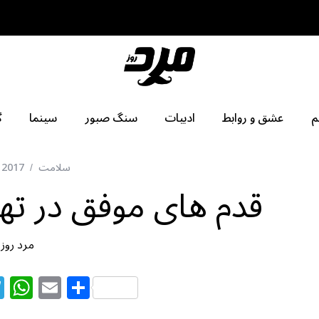
م
عشق و روابط
ادبیات
سنگ صبور
سینما
گ
سلامت
, 2017
قدم های موفق در ته
مرد روز
T
W
E
S
el
h
m
h