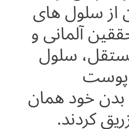
 از سلول های
قین آلمانی و
مستقل، سلول
 پوست
m را به بدن خود همان
ریق کردند.