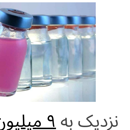
e
at
ai
ar
g
s
l
e
ra
A
m
p
p
نزدیک به
۹ میلیون انسان