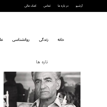
آرشیو
در باره ما
تماس
کمک مالی
خانه
زندگی
روانشناسی
عل
تازه ها