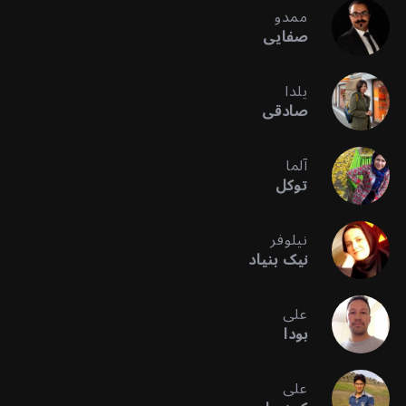
ممدو
صفایی
یلدا
صادقی
آلما
توکل
نیلوفر
نیک بنیاد
علی
بودا
علی