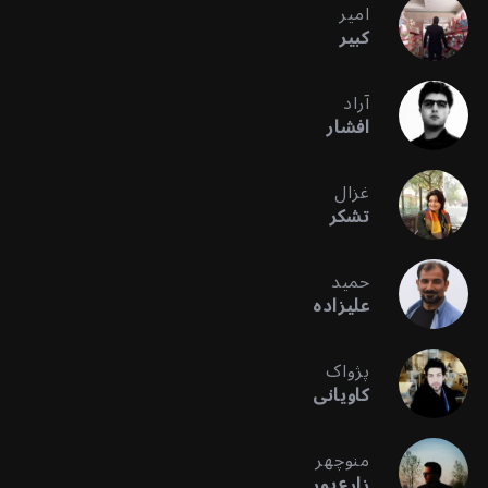
امیر
کبیر
آراد
افشار
غزال
تشکر
حمید
علیزاده
پژواک
کاویانی
منوچهر
زارع‌پور