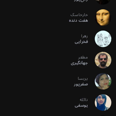
خارخاسک
هفت دنده
زهرا
فخرایی
مظفر
جهانگیری
پریسا
صفرپور
نائله
یوسفی