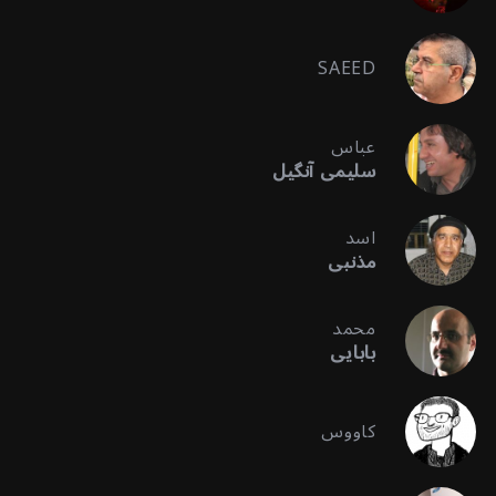
SAEED
عباس
سلیمی آنگیل
اسد
مذنبی
محمد
بابایی
کاووس