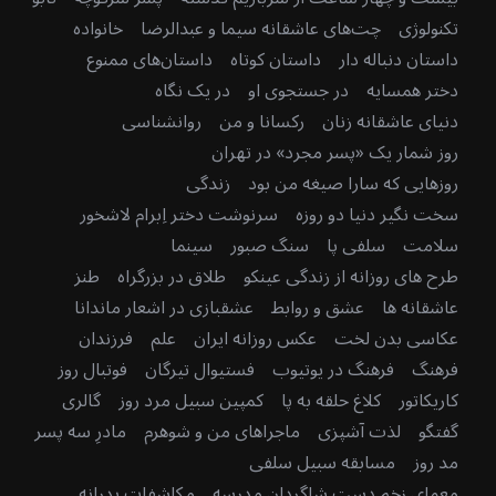
تکنولوژی
چت‌های عاشقانه سیما و عبدالرضا
خانواده
داستان دنباله دار
داستان کوتاه
داستان‌های ممنوع
دختر همسایه
در جستجوی او
در یک نگاه
دنیای عاشقانه زنان
رکسانا و من
روانشناسی
روز شمار یک «پسر مجرد» در تهران
روزهایی که سارا صیغه من بود
زندگی
سخت نگیر دنیا دو روزه
سرنوشت دختر اِبرام لاشخور
سلامت
سلفی پا
سنگ صبور
سینما
طرح های روزانه از زندگی عینکو
طلاق در بزرگراه
طنز
عاشقانه ها
عشق و روابط
عشقبازی در اشعار ماندانا
عکاسی بدن لخت
عکس روزانه ایران
علم
فرزندان
فرهنگ
فرهنگ در یوتیوب
فستیوال تیرگان
فوتبال روز
کاریکاتور
کلاغ حلقه به پا
کمپین سبیل مرد روز
گالری
گفتگو
لذت آشپزی
ماجراهای من و شوهرم
مادرِ سه پسر
مد روز
مسابقه سبیل سلفی
معمای زخم دستِ شاگردان مدرسه
مکاشفات پدرانه