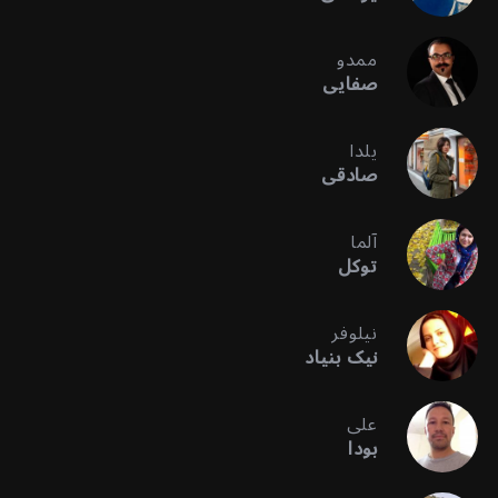
ممدو
صفایی
یلدا
صادقی
آلما
توکل
نیلوفر
نیک بنیاد
علی
بودا