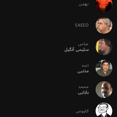
بهمن
SAEED
عباس
سلیمی آنگیل
اسد
مذنبی
محمد
بابایی
کاووس