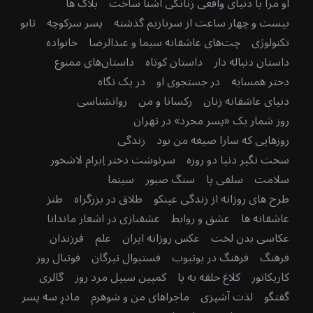
او مرا با دنیای واقعی زنانگی آشنا ساخت
بلاگ ها
بیست و چهار ساعت از سربازیم گذشته
پسر سرکوچه
تابو
تکنولوژی
چت‌های عاشقانه سیما و عبدالرضا
خانواده
داستان دنباله دار
داستان کوتاه
داستان‌های ممنوع
دختر همسایه
در جستجوی او
در یک نگاه
دنیای عاشقانه زنان
رکسانا و من
روانشناسی
روز شمار یک «پسر مجرد» در تهران
روزهایی که سارا صیغه من بود
زندگی
سخت نگیر دنیا دو روزه
سرنوشت دختر اِبرام لاشخور
سلامت
سلفی پا
سنگ صبور
سینما
طرح های روزانه از زندگی عینکو
طلاق در بزرگراه
طنز
عاشقانه ها
عشق و روابط
عشقبازی در اشعار ماندانا
عکاسی بدن لخت
عکس روزانه ایران
علم
فرزندان
فرهنگ
فرهنگ در یوتیوب
فستیوال تیرگان
فوتبال روز
کاریکاتور
کلاغ حلقه به پا
کمپین سبیل مرد روز
گالری
گفتگو
لذت آشپزی
ماجراهای من و شوهرم
مادرِ سه پسر