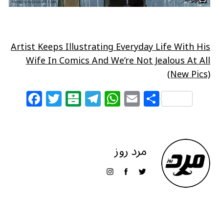
Artist Keeps Illustrating Everyday Life With His
Wife In Comics And We’re Not Jealous At All
(New Pics)
F
T
B
T
W
E
S
a
w
al
el
h
m
h
c
itt
at
e
at
ai
ar
e
e
ar
g
s
l
e
مرد روز
b
r
in
ra
A
o
m
p
o
p
k