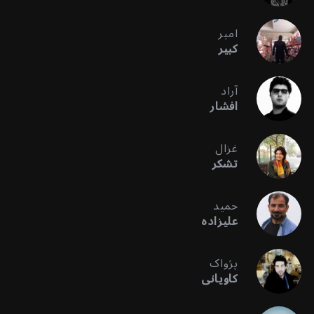
امیر
کبیر
آراد
افشار
غزال
تشکر
حمید
علیزاده
پژواک
کاویانی