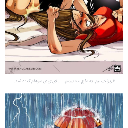
قربونت برم. یه ماچ بده ببینم. …. ای ی ی موهام کنده شد.