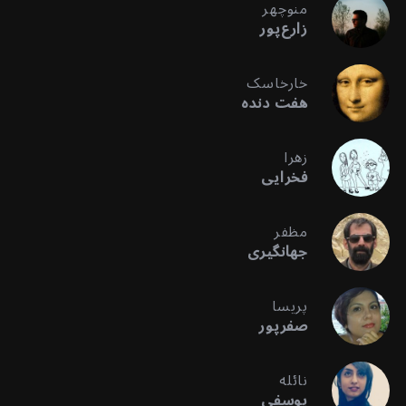
منوچهر
زارع‌پور
خارخاسک
هفت دنده
زهرا
فخرایی
مظفر
جهانگیری
پریسا
صفرپور
نائله
یوسفی