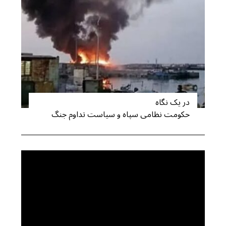
S
e
a
r
c
h
f
o
r
در یک نگاه
:
حکومت نظامی سپاه و سیاست تداوم جنگ