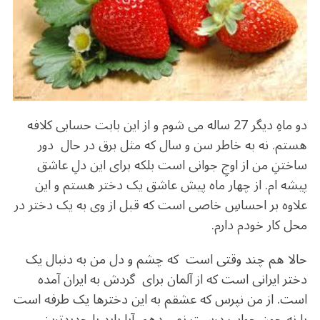
o
m
p
o
p
k
دو ماهِ دیگر 27 ساله می شوم و از این بابت حسابی کلافه
هستم. نه به خاطر سن و سال که مثل برق در حال دور
ساختنِ من از اوجِ جوانی است بلکه برای این دلِ عاشق
پیشه ام. از چهار ماه پیش عاشق یک دختر هستم و این
علاوه بر احساسِ خاصی است که قبل از وی به یک دختر در
محل کار خودم دارم.
حالا هم چند وقتی است که چشم و دل من به دنبال یک
دختر ایرانی است که از آلمان برای گردش به ایران آمده
است. از من نپرس که عشقم به این دخترها یک طرفه است
یا نه چون جواب درست نمی دهم. آیا باید با جدیدترین