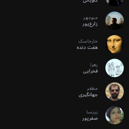
کاویانی
منوچهر
زارع‌پور
خارخاسک
هفت دنده
زهرا
فخرایی
مظفر
جهانگیری
پریسا
صفرپور