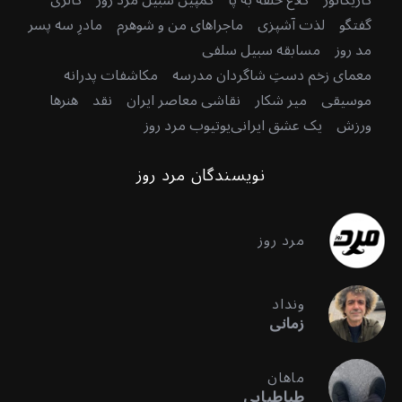
گفتگو
لذت آشپزی
ماجراهای من و شوهرم
مادرِ سه پسر
مد روز
مسابقه سبیل سلفی
معمای زخم دستِ شاگردان مدرسه
مکاشفات پدرانه
موسیقی
میر شکار
نقاشی معاصر ایران
نقد
هنرها
ورزش
یک عشق ایرانی
یوتیوب مرد روز
نویسندگان مرد روز
مرد روز
ونداد
زمانی
ماهان
طباطبایی