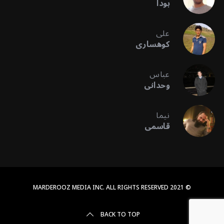
بودا
علی
کوهساری
عباس
وحدانی
نیما
قاسمی
© 2021 MARDEROOZ MEDIA INC. ALL RIGHTS RESERVED
BACK TO TOP