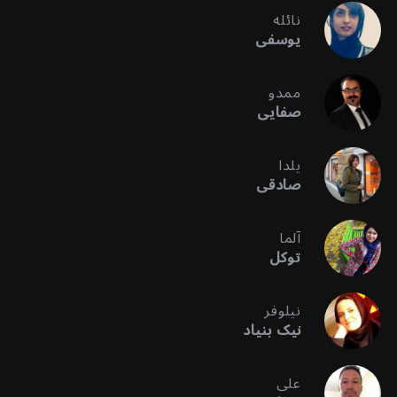
نائله
یوسفی
ممدو
صفایی
یلدا
صادقی
آلما
توکل
نیلوفر
نیک بنیاد
علی