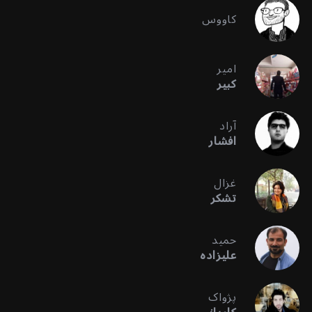
کاووس
امیر
کبیر
آراد
افشار
غزال
تشکر
حمید
علیزاده
پژواک