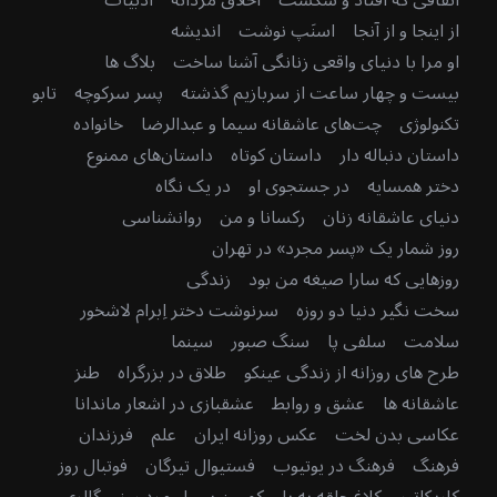
از اینجا و از آنجا
اسنَپ نوشت
اندیشه
او مرا با دنیای واقعی زنانگی آشنا ساخت
بلاگ ها
بیست و چهار ساعت از سربازیم گذشته
پسر سرکوچه
تابو
تکنولوژی
چت‌های عاشقانه سیما و عبدالرضا
خانواده
داستان دنباله دار
داستان کوتاه
داستان‌های ممنوع
دختر همسایه
در جستجوی او
در یک نگاه
دنیای عاشقانه زنان
رکسانا و من
روانشناسی
روز شمار یک «پسر مجرد» در تهران
روزهایی که سارا صیغه من بود
زندگی
سخت نگیر دنیا دو روزه
سرنوشت دختر اِبرام لاشخور
سلامت
سلفی پا
سنگ صبور
سینما
طرح های روزانه از زندگی عینکو
طلاق در بزرگراه
طنز
عاشقانه ها
عشق و روابط
عشقبازی در اشعار ماندانا
عکاسی بدن لخت
عکس روزانه ایران
علم
فرزندان
فرهنگ
فرهنگ در یوتیوب
فستیوال تیرگان
فوتبال روز
کاریکاتور
کلاغ حلقه به پا
کمپین سبیل مرد روز
گالری