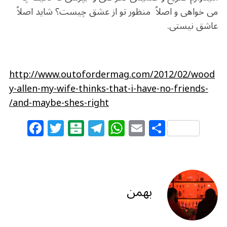
می خواهی و اصلاً منظور تو از عشق چیست؟ شاید اصلاً
عاشق نیستی.
http://www.outofordermag.com/2012/02/wood
y-allen-my-wife-thinks-that-i-have-no-friends-
and-maybe-shes-right/
F
T
B
T
W
E
S
a
w
al
el
h
m
h
c
itt
at
e
at
ai
ar
e
e
ar
g
s
l
e
b
r
in
ra
A
بهمن
o
m
p
o
p