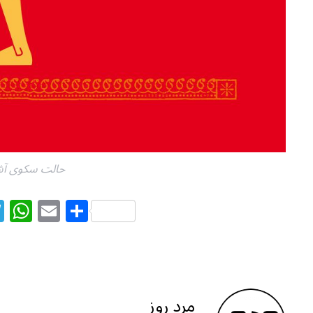
حالت سکوی آشپ
T
W
E
S
el
h
m
h
e
at
ai
ar
g
s
l
e
ra
A
مرد روز