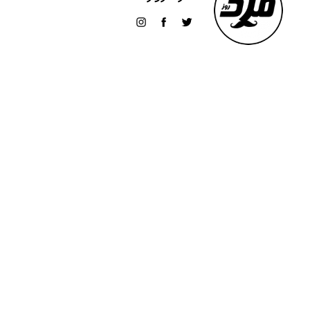
m
p
p