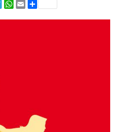
T
W
E
S
el
h
m
h
e
at
ai
ar
g
s
l
e
ra
A
m
p
p