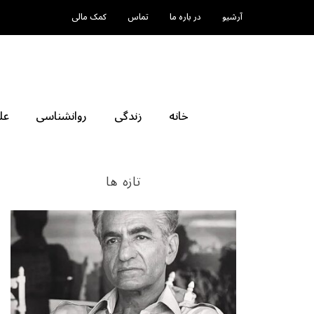
آرشیو
در باره ما
تماس
کمک مالی
خانه
زندگی
روانشناسی
عل
تازه ها