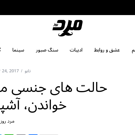
م
عشق و روابط
ادبیات
سنگ صبور
سینما
گ
تابو
 24, 2017
حالت های جنسی من
خواندن، آشپز
مرد روز