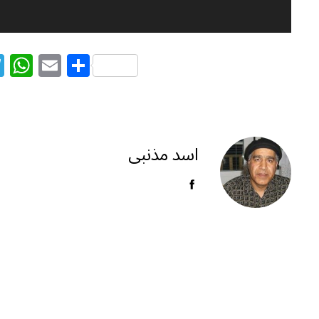
T
W
E
S
el
h
m
h
e
at
ai
ar
g
s
l
e
ra
A
اسد مذنبی
m
p
p