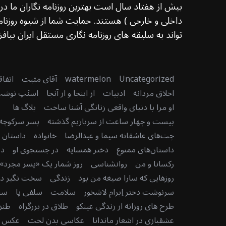
بیش از هفتاد سال است بهترین روزنامه نگاران ما د
داخلی و خارجی ) هستند. حمایت شما از شیوه روزنامه
تواند به سلیقه های روزنامه نگاری مستقل ایران بیافزا
Uncategorized
watermelon
آقای مثبت
اتفا
اخلاق مردانه
ادبیات
از اینجا و از آنجا
اسنَپ نوش
او مرا با دنیای واقعی زنانگی آشنا ساخت
بلاگ ها
بیست و چهار ساعت از سربازیم گذشته
پسر سرکوچه
چت‌های عاشقانه سیما و عبدالرضا
خانواده
داستان دن
داستان‌های ممنوع
دختر همسایه
در جستجوی او
در
رکسانا و من
روانشناسی
روز شمار یک «پسر مجرد» 
روزهایی که سارا صیغه من بود
زندگی
سخت نگیر دنی
سرنوشت دختر اِبرام لاشخور
سلامت
سلفی پا
سن
طرح های روزانه از زندگی عینکو
طلاق در بزرگراه
طنز
عشقبازی در اشعار ماندانا
عکاسی بدن لخت
عکس رو