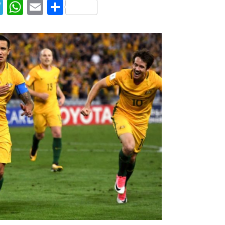
T
W
E
S
el
h
m
h
e
at
ai
ar
g
s
l
e
ra
A
m
p
p