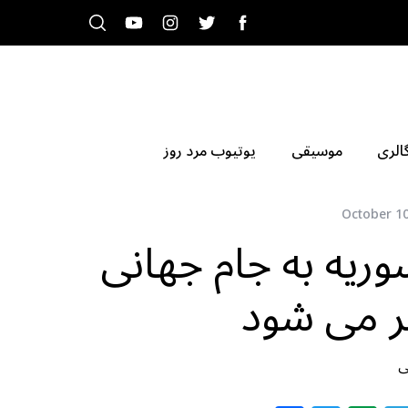
الری
موسیقی
یوتیوب مرد روز
October 10
سوریه به جام جهانی
ر می شود
ی