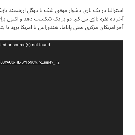
استرالیا در یک بازی دشوار موفق شک با دوگل ارزشمند بازیکن
آخر ده نفره بازی می کرد دو بر یک شکست دهد و اکنون برای
آخر امریکای مرکزی یعنی پاناما، هندوراس یا امریکا برود تا ب
V
ted or source(s) not found
i
d
019503f/AUS-HL-SYR-90tv.ir-1.mp4?_=2
e
o
P
l
a
y
e
r