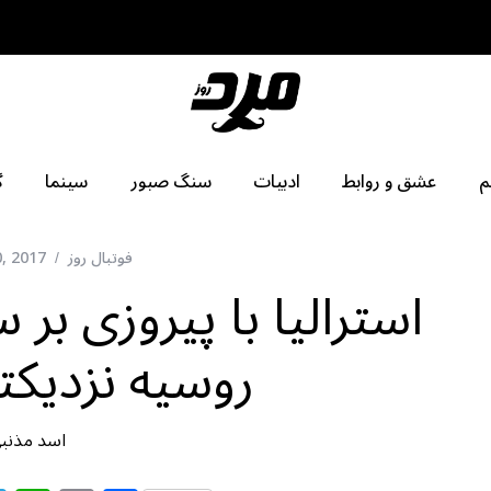
م
عشق و روابط
ادبیات
سنگ صبور
سینما
گ
فوتبال روز
, 2017
استرالیا با پیروزی بر 
روسیه نزدیکت
اسد مذنب