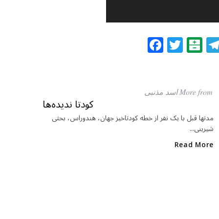
F
T
B
a
w
al
c
itt
at
e
e
ar
More from اسد مذنبی
b
r
in
کودتا ندیده‌ها
o
مدتها قبل با یک نفر از خطه کودتاخیز جهان، هندوراس، بحثی
شیرینی...
o
k
Read More