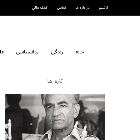
آرشیو
در باره ما
تماس
کمک مالی
خانه
زندگی
روانشناسی
عل
تازه ها