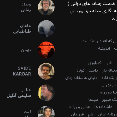
ر خدمت رسانه های دولتی (
ونداد
زمانی
 نگاری مجله مرد روز، می
ید.
ماهان
طباطبایی
قی که افتاد و شکست
ت
اندیشه
بهمن
تابو
تکنولوژی
SAIDE
باله دار
داستان کوتاه
KARDAR
 یک نگاه
دنیای عاشقانه زنان
در تهران
عباس
ا دو روزه
سلیمی آنگیل
گ صبور
سینما
عاشقانه ها
عشق و روابط
اسد
زانه ایران
علم
فرزندان