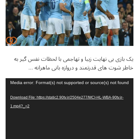
b
r
in
ra
A
o
m
p
o
p
k
یک بازی بی نهایت زبیا و تهاجمی با لحظات نفس گیر به
خاطر شوت های قدرتمند و دروازه بانی ماهرانه …
V
Media error: Format(s) not supported or source(s) not found
i
d
Download File: https://static2.90tv.ir/2504e277/MCI-HL-WBA-90tv.ir-
e
1.mp4?_=2
o
P
l