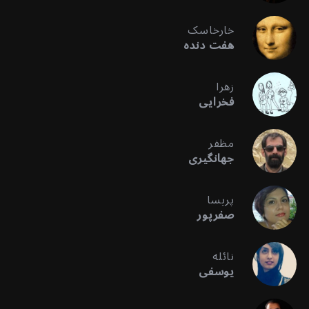
خارخاسک
هفت دنده
زهرا
فخرایی
مظفر
جهانگیری
پریسا
صفرپور
نائله
یوسفی