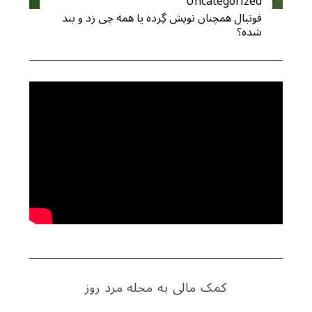
Uncategorized
فوتبال همچنان توپش گِرده یا همه چی زد و بند
شده؟
S
e
a
r
c
h
f
o
r
کمک مالی به مجله مرد روز
: