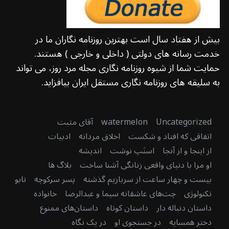
بیش از هفتاد سال است بهترین روزنامه نگاران ما در
خدمت رسانه های دولتی ( داخلی و خارجی ) هستند.
حمایت شما از شیوه روزنامه نگاری مجله مرد روز، می تواند
به سلیقه های روزنامه نگاری مستقل ایران بیافزاید.
Uncategorized
watermelon
آقای مثبت
اتفاقی که افتاد و شکست
اخلاق مردانه
ادبیات
از اینجا و از آنجا
اسنَپ نوشت
اندیشه
او مرا با دنیای واقعی زنانگی آشنا ساخت
بلاگ ها
بیست و چهار ساعت از سربازیم گذشته
پسر سرکوچه
تابو
تکنولوژی
چت‌های عاشقانه سیما و عبدالرضا
خانواده
داستان دنباله دار
داستان کوتاه
داستان‌های ممنوع
دختر همسایه
در جستجوی او
در یک نگاه