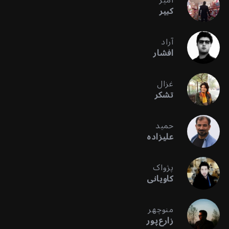
کبیر
آراد
افشار
غزال
تشکر
حمید
علیزاده
پژواک
کاویانی
منوچهر
زارع‌پور