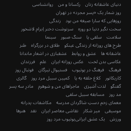
دنیای عاشقانه زنان
رکسانا و من
روانشناسی
روز شمار یک «پسر مجرد» در تهران
روزهایی که سارا صیغه من بود
زندگی
سخت نگیر دنیا دو روزه
سرنوشت دختر اِبرام لاشخور
سلامت
سلفی پا
سنگ صبور
سینما
طرح های روزانه از زندگی عینکو
طلاق در بزرگراه
طنز
عاشقانه ها
عشق و روابط
عشقبازی در اشعار ماندانا
عکاسی بدن لخت
عکس روزانه ایران
علم
فرزندان
فرهنگ
فرهنگ در یوتیوب
فستیوال تیرگان
فوتبال روز
کاریکاتور
کلاغ حلقه به پا
کمپین سبیل مرد روز
گالری
گفتگو
لذت آشپزی
ماجراهای من و شوهرم
مادرِ سه پسر
مد روز
مسابقه سبیل سلفی
معمای زخم دستِ شاگردان مدرسه
مکاشفات پدرانه
موسیقی
میر شکار
نقاشی معاصر ایران
نقد
هنرها
ورزش
یک عشق ایرانی
یوتیوب مرد روز