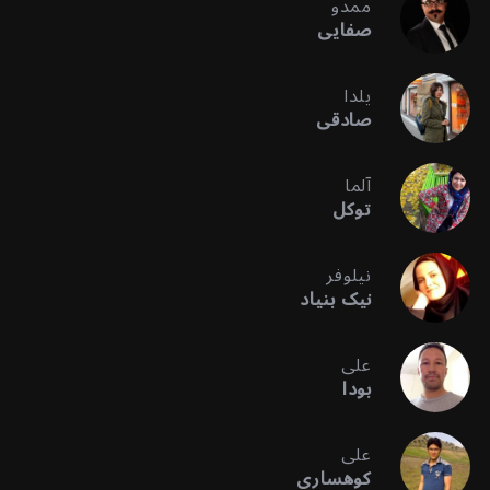
ممدو
صفایی
یلدا
صادقی
آلما
توکل
نیلوفر
نیک بنیاد
علی
بودا
علی
کوهساری