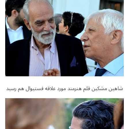
b
r
in
ra
A
o
m
p
o
p
k
شاهین مشکین قلم هنرمند مورد علاقه فستیوال هم رسید