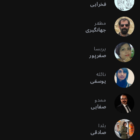
فخرایی
مظفر
جهانگیری
پریسا
صفرپور
نائله
یوسفی
ممدو
صفایی
یلدا
صادقی