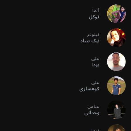
آلما
توکل
نیلوفر
نیک بنیاد
علی
بودا
علی
کوهساری
عباس
وحدانی
نیما