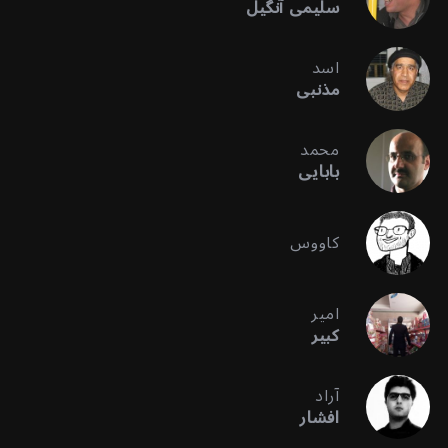
سلیمی آنگیل
اسد
مذنبی
محمد
بابایی
کاووس
امیر
کبیر
آراد
افشار