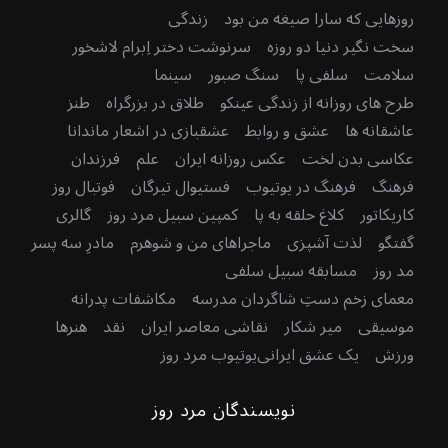
روزهایی که سارا صیغه من بود
زندگی
سخت نگیر دنیا دو روزه
سرنوشت دختر اِبرام لاشخور
سلامت
سلفی پا
سنگ صبور
سینما
طرح های روزانه از زندگی عینکو
طلاق در بزرگراه
طنز
عاشقانه ها
عشق و روابط
عشقبازی در اشعار ماندانا
عکاسی بدن لخت
عکس روزانه ایران
علم
فرزندان
فرهنگ
فرهنگ در یوتیوب
فستیوال تیرگان
فوتبال روز
کاریکاتور
کلاغ حلقه به پا
کمپین سبیل مرد روز
گالری
گفتگو
لذت آشپزی
ماجراهای من و شوهرم
مادرِ سه پسر
مد روز
مسابقه سبیل سلفی
معمای زخم دستِ شاگردان مدرسه
مکاشفات پدرانه
موسیقی
میر شکار
نقاشی معاصر ایران
نقد
هنرها
ورزش
یک عشق ایرانی
یوتیوب مرد روز
نویسندگان مرد روز