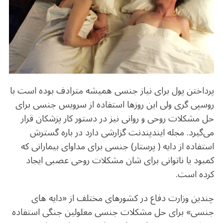
b
r
in
ra
A
o
m
p
o
p
k
پرداختن پول برای نیاز جنسی همیشه مترادف بوده است با
روسپی گری ولی این روزها استفاده از سرویس جنسی برای
حل مشکلات روحی و روانی نیز در دستور کار پزشکان قرار
می‌گیرد. مجله ایندپندنت گزارشی دارد در باره گسترش
استفاده از دایه ( پرستار) جنسی برای مداوای بیمارانی که
کمبود یا ناتوانی برای شان مشکلات روحی عصبی ایجاد
کرده است.
چندین وزارت دفاع در کشورهای مختلف از «دایه های
جنسی» برای حل مشکلات جنسی معلولین جنگی استفاده