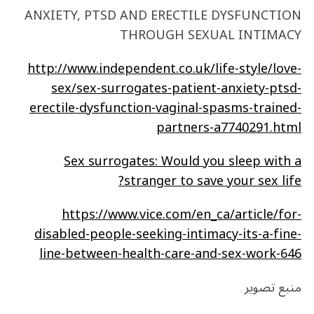
ANXIETY, PTSD AND ERECTILE DYSFUNCTION
THROUGH SEXUAL INTIMACY
http://www.independent.co.uk/life-style/love-
sex/sex-surrogates-patient-anxiety-ptsd-
erectile-dysfunction-vaginal-spasms-trained-
partners-a7740291.html
Sex surrogates: Would you sleep with a
stranger to save your sex life?
https://www.vice.com/en_ca/article/for-
disabled-people-seeking-intimacy-its-a-fine-
line-between-health-care-and-sex-work-646
منبع تصویر