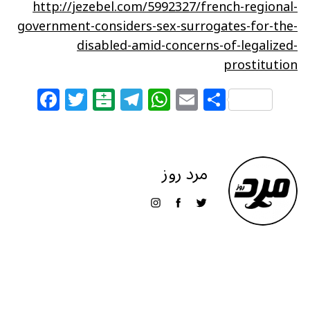
http://jezebel.com/5992327/french-regional-
government-considers-sex-surrogates-for-the-
disabled-amid-concerns-of-legalized-
prostitution
F
T
B
T
W
E
S
a
w
al
el
h
m
h
c
itt
at
e
at
ai
ar
e
e
ar
g
s
l
e
مرد روز
b
r
in
ra
A
o
m
p
o
p
k