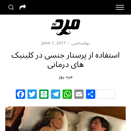
روانشناسی
June 1, 2017
استفاده از پرستار جنسی در کلینیک
های درمانی
مرد روز
F
T
B
T
W
E
S
a
w
al
el
h
m
h
c
itt
at
e
at
ai
ar
e
e
ar
g
s
l
e