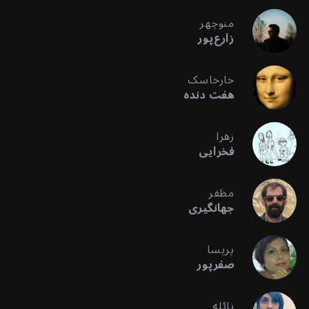
منوچهر
زارع‌پور
خارخاسک
هفت دنده
زهرا
فخرایی
مظفر
جهانگیری
پریسا
صفرپور
نائله