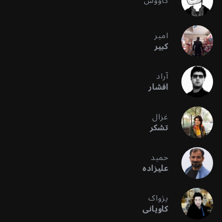
کاووس
امیر
کبیر
آراد
افشار
غزال
تشکر
حمید
علیزاده
پژواک
کاویانی