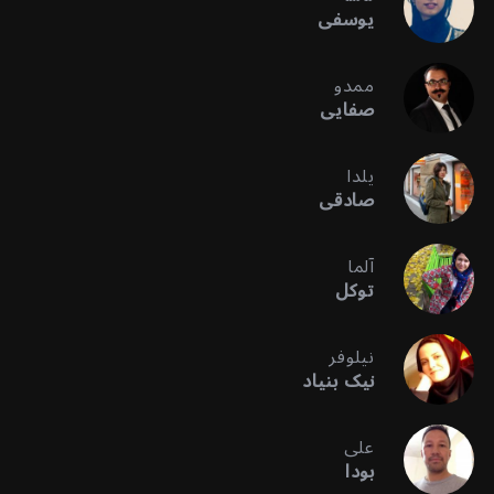
یوسفی
ممدو
صفایی
یلدا
صادقی
آلما
توکل
نیلوفر
نیک بنیاد
علی
بودا