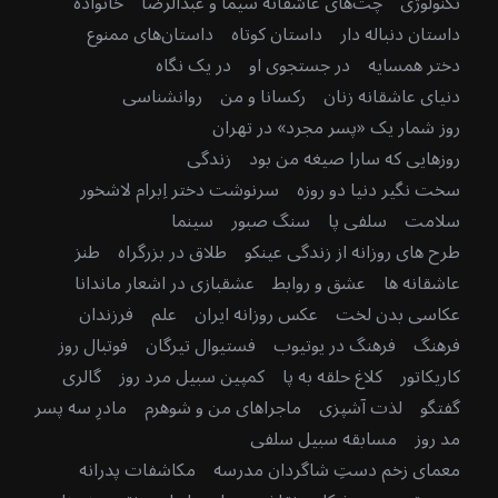
تکنولوژی
چت‌های عاشقانه سیما و عبدالرضا
خانواده
داستان دنباله دار
داستان کوتاه
داستان‌های ممنوع
دختر همسایه
در جستجوی او
در یک نگاه
دنیای عاشقانه زنان
رکسانا و من
روانشناسی
روز شمار یک «پسر مجرد» در تهران
روزهایی که سارا صیغه من بود
زندگی
سخت نگیر دنیا دو روزه
سرنوشت دختر اِبرام لاشخور
سلامت
سلفی پا
سنگ صبور
سینما
طرح های روزانه از زندگی عینکو
طلاق در بزرگراه
طنز
عاشقانه ها
عشق و روابط
عشقبازی در اشعار ماندانا
عکاسی بدن لخت
عکس روزانه ایران
علم
فرزندان
فرهنگ
فرهنگ در یوتیوب
فستیوال تیرگان
فوتبال روز
کاریکاتور
کلاغ حلقه به پا
کمپین سبیل مرد روز
گالری
گفتگو
لذت آشپزی
ماجراهای من و شوهرم
مادرِ سه پسر
مد روز
مسابقه سبیل سلفی
معمای زخم دستِ شاگردان مدرسه
مکاشفات پدرانه