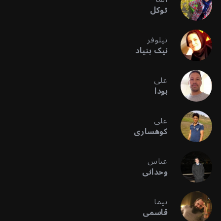
توکل
نیلوفر
نیک بنیاد
علی
بودا
علی
کوهساری
عباس
وحدانی
نیما
قاسمی