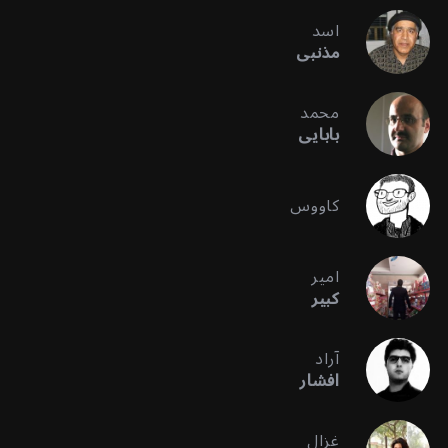
اسد
مذنبی
محمد
بابایی
کاووس
امیر
کبیر
آراد
افشار
غزال