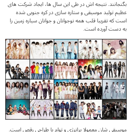
b
r
in
ra
A
بگنجانند. نتیجه اش در طی این سال ها، ایجاد شرکت های
o
m
p
عظیم تولید موسیقی و ستاره سازی در کره جنوبی شده
o
p
است که تقریبا قلب همه نوجوانان و جوانان سیاره زمین را
k
به دست آورده است.
موسیقی شان معمولا پرانرژی و توام با طراحی رقص است.