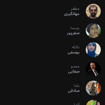
مظفر
جهانگیری
پریسا
صفرپور
نائله
یوسفی
ممدو
صفایی
یلدا
صادقی
آلما