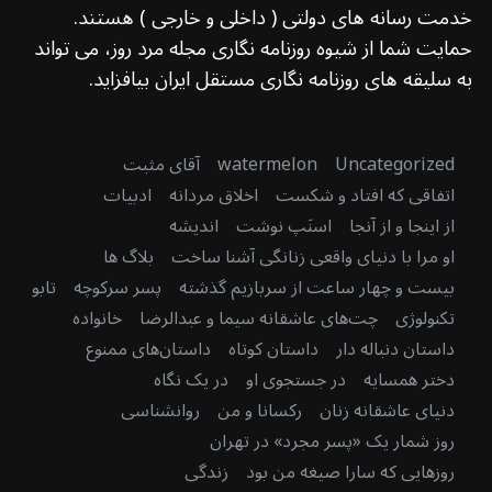
خدمت رسانه های دولتی ( داخلی و خارجی ) هستند.
حمایت شما از شیوه روزنامه نگاری مجله مرد روز، می تواند
به سلیقه های روزنامه نگاری مستقل ایران بیافزاید.
Uncategorized
watermelon
آقای مثبت
اتفاقی که افتاد و شکست
اخلاق مردانه
ادبیات
از اینجا و از آنجا
اسنَپ نوشت
اندیشه
او مرا با دنیای واقعی زنانگی آشنا ساخت
بلاگ ها
بیست و چهار ساعت از سربازیم گذشته
پسر سرکوچه
تابو
تکنولوژی
چت‌های عاشقانه سیما و عبدالرضا
خانواده
داستان دنباله دار
داستان کوتاه
داستان‌های ممنوع
دختر همسایه
در جستجوی او
در یک نگاه
دنیای عاشقانه زنان
رکسانا و من
روانشناسی
روز شمار یک «پسر مجرد» در تهران
روزهایی که سارا صیغه من بود
زندگی