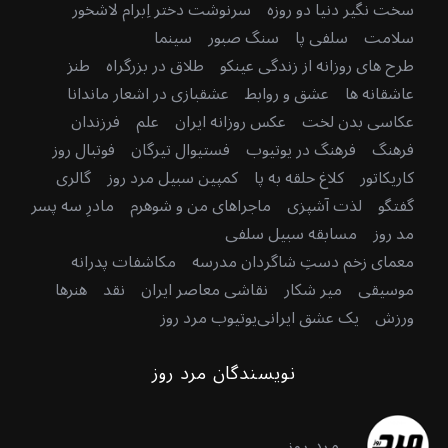
سخت نگیر دنیا دو روزه
سرنوشت دختر اِبرام لاشخور
سلامت
سلفی پا
سنگ صبور
سینما
طرح های روزانه از زندگی عینکو
طلاق در بزرگراه
طنز
عاشقانه ها
عشق و روابط
عشقبازی در اشعار ماندانا
عکاسی بدن لخت
عکس روزانه ایران
علم
فرزندان
فرهنگ
فرهنگ در یوتیوب
فستیوال تیرگان
فوتبال روز
کاریکاتور
کلاغ حلقه به پا
کمپین سبیل مرد روز
گالری
گفتگو
لذت آشپزی
ماجراهای من و شوهرم
مادرِ سه پسر
مد روز
مسابقه سبیل سلفی
معمای زخم دستِ شاگردان مدرسه
مکاشفات پدرانه
موسیقی
میر شکار
نقاشی معاصر ایران
نقد
هنرها
ورزش
یک عشق ایرانی
یوتیوب مرد روز
نویسندگان مرد روز
مرد روز