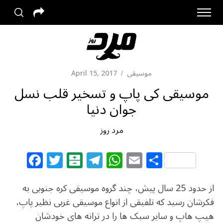
موسیقی
April 15, 2017
موسیقی کی پاپ و تسخیر قلب نسل
جوان دنیا
مرد روز
F
T
B
T
W
E
S
a
w
al
el
h
m
h
c
itt
at
e
at
ai
ar
از حدود 25 سال پیش، چند گروه موسیقی کره جنوبی به
e
e
ar
g
s
l
e
فکرشان رسید که تلفیقی از انواع موسیقی غربی نظیر پاپ،
هیپ هاپ و سایر سبک ها را در ترانه های خودشان