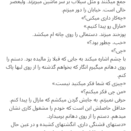
جمع می‏کنند و مثل سیلاب بر سر ماشین می‏ریزند. ولیعصر
خالی است. خیابان را دور می‏زنم.
«چه‌کار داری می‏کنی؟»
«مارال رو پیدا کنیم.»
پوزخند می‏زند. دستمالی را روی چانه ‏ام می‏کشد.
«خب، چطور بود؟»
«چی؟»
با چشم اشاره می‏کند به جایی که قبلا رژ مالیده بود. دستم را
S
روی دهانم می‏گیرم انگار که بخواهم گذشته را از روی لب‏ها پاک
e
a
کنم.
r
«چیزی که شما فکر می‏کنید نیست.»
c
«من چی فکر می‏کنم؟»
h
حرفی نمی‏زنم. به جایش گردن می‏کشم که مارال را پیدا کنم.
f
o
حداقل حاصلش این است که خودم را مشغول کاری نشان
r
می‏دهم. دستم را از روی دهانم برمی‏دارد.
:
«دست‏های قشنگی داری. انگشت‏های کشیده و در عین حال