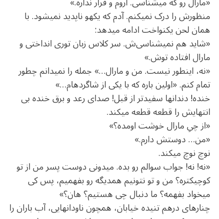
«مارال رو که می‏شناسی. آروم و قرار نداره.»
منظورش را درک نمی‏کنم. آدم که یکهو ناپدید نمی‏شود. با
همان لحن یکنواخت ادامه می‏دهد:
«شاید هم نمی‏شناسی‌ش. سر کلاس زبان توری انداختی و
مارال افتاده توش.»
«نه، این‏طور نیست. من و مارال…» جمله را نمی‏دانم چطور
تمام کنم. «اولین باره که با یکی از شاگردهام…»
خنده! دندان‏ها سفیدتر از قبل! صدای رعد و برق خنده بی‏
انتهایش را قطعه قطعه می‏کند.
«از چیِ مارال خوشت اومده؟»
«من… دوستش دارم.»
نوچ ‏نوچ می‏کند.
«نه! نه! جواب سوالم رو بده. می‏دونی دوست پسر من از تو
کوچیک‏تره؟ من و تو نتونیم همدیگه رو بفهمیم، پس کی
می‏خواد بفهمه؟ ما دنبال چی هستیم؟ هان؟»
چنارهای درهم ‏تنیده خیابان، همچون ناودان‏هایی، آب باران را