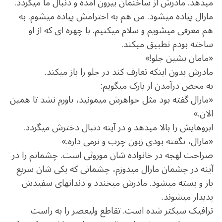
می‏دهد. مادرش از ساختمان بیرون آمده و دنبال ما می‏گردد.
مارال پیاده می‏شود. من هم به احترامش پیاده می‏شوم. به
هم معرفی می‏شویم و سلام می‏کنیم. با چهره ‏ای که از او
ساخته بودم تطبیق می‏کند.
«مامان بشین جلو!»
مادرش بدون این‏که تعارف کند در جلو را باز می‏کند.
به محض درآمدن از پارک می‏گویم:
«مارال گفته بود مثل خواهرش می‏مونید، باورم نشد تا همین
الان.»
ابروهایش را بالا می‏دهد و در آینه دنبال دخترش می‏گردد.
«مارال، نگفته بودی زبون چرب و نرمی داره.»
صراحت ‏لهجه در خانواده ‏شان موروثی است. چشمانم را در
آینه در چشمان مارال می‏دوزم، چشمانی که یکی‏ شان سریع
باز و بسته می‏شود. مادرش می‏خندد و دندان‏های سفیدش
پدیدار می‏شوند.
ترافیک سبک‏تر شده است. تقاطع ولیعصر را به راست