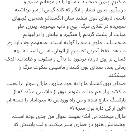
می‏گیرم. پیرزن می‏خندد. دست‏ها را در موهایم می‏برم و
درمی‏آورم. بدون فشار و انگار که کلاه‏ گیس از سر برداشته
باشم، تارهای موی سفید میان انگشتانم همچون کِرم‏های
سربریده در تقلای مرگ، پیچ و تاب می‏خورند. پیرزن جلو
می‏آید، از پشت گردنم را می‏گیرد و لبانش را بر لب‏هایم
می‏چسباند. جلوی دیدم را گرفته است. نمی‏فهمم چه دارد رخ
می‏دهد. فقط آخرین تصویرم از اتوبان، اسبی است شیهه‏
کشان بر روی دو پا، برخورد ما با آن و سکوت و ظلمات. اندک
زمانی بعد، صدای بوق کش‏دار ماشینی سکوت مرگ را
می‏شکند.
صدای بوق کش‏دار ما را به خود می‏آورد. مارال سرش را عقب
می‏کشد و از هم جدا می‏شویم. بوق از ماشینی می‏آید که از
پارکینگ خارج شده و من راه ورودش به میرداماد را بسته ‏ام.
«این از کِی داره بوق می‏زنه؟»
مارال می‏خندد بی‏ آن‏که بفهمد سوال من جدی بوده است.
چشمانش هنوز در خماری سیر می‏کنند و لب پایینش که