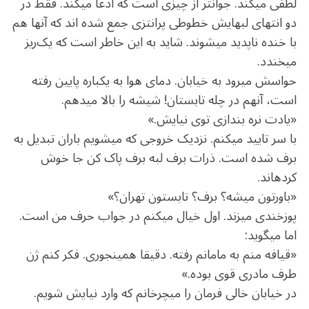
‏لطفی می‏کند. جوان‏تر از چیزی است که ادعا می‏کند. فقط در
دو انتهای لب‏هایش خطوطی پرانتزی جمع شده ‏اند که آن‏ها هم
با خنده ناپدید می‏شوند. شاید به این خاطر است که یک‌ریز
می‏خندد.
حواسش می‏رود به خیابان. دمای هوا به یکباره پایین رفته
است، آن‏هم در چله تابستان! شیشه را بالا می‏دهم.
«یادت نره بندازی توی نیایش.»
با سر تایید می‏کنم. نزدیک خروجی که می‏شویم باران تبدیل به
برف شده است. ذرات برف لبه برف ‏پاک ‏کن جا خوش
کرده‏اند.
«باورتون می‏شه؟ برف؟ تابستون تهران؟»
پوزخندی می‏زند. اول خیال می‏کنم در جواب حرف من است.
اما می‏گوید:
«قیافه منم به مامانم رفته. دقیقا همین‏جوری. فکر کنم ژن
طرف مادری قوی بوده.»
در خیابان خالی فرمان را می‏چرخانم که وارد نیایش شویم.