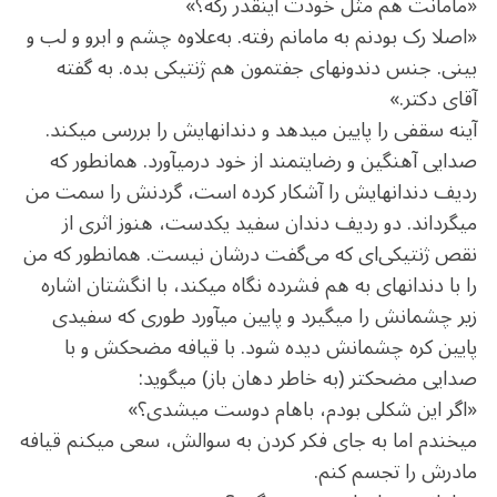
«مامانت هم مثل خودت این‏قدر رکه؟»
«اصلا رک بودنم به مامانم رفته. به‌علاوه چشم و ابرو و لب و
بینی. جنس دندون‏های جفت‏مون هم ژنتیکی بده. به گفته
آقای دکتر.»
آینه سقفی را پایین می‏دهد و دندان‏هایش را بررسی می‏کند.
صدایی آهنگین و رضایت‏مند از خود درمی‏آورد. همان‏طور که
ردیف دندان‏هایش را آشکار کرده است، گردنش را سمت من
می‏گرداند. دو ردیف دندان سفید یکدست، هنوز اثری از
نقص ژنتیکی‌ای که می‌گفت درشان نیست. همان‏طور که من
را با دندان‏های به‏ هم ‏فشرده نگاه می‏کند، با انگشتان اشاره‏
زیر چشمانش را می‏گیرد و پایین می‏آورد طوری که سفیدی
پایین کره چشمانش دیده شود. با قیافه مضحکش و با
صدایی مضحک‏تر (به‏ خاطر دهان باز) می‏گوید:
«اگر این شکلی بودم، باهام دوست می‏شدی؟»
می‏خندم اما به جای فکر کردن به سوالش، سعی می‏کنم قیافه
مادرش را تجسم کنم.