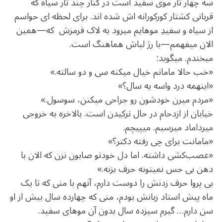
سه چهار تار موی سفید است در کنار چند تار سیاه که
قربانی کشتار کورکورانه ‏اش شده ‏اند. برای لحظه ‏ای حواسم
از سیاه و سفیدِ موهایم می‏رود به لاک قرمزش ‏ که—همین
الان می‏فهمم—با رژ لب‏اش هماهنگ است.
می‏خندم. می‏گوید:
«خب حالا مامانم خیال می‏کنه سی و دو سالته.»
«این‏همه درد واسه یه سال؟»
«مردم می‏رن خودشون رو جراحی می‏کنن، سوسول.»
خیابان از ازدحام در حال ترکیدن است. بالاخره به خروجی
میرداماد می‏رسیم. می‏پیچم.
«مامانت برای چی رفته دکتر؟»
«عصب‌کشی داشته. اما دل خودتو صابون نزن که الان با
دهن بی‏ حس نمی‏تونه حرف بزنه.»
بی ‏پروا حرف زدنش را دوست دارم، آن‏هم با منی که تا یک
ماه پیش استاد زبانش بودم، منی که چهارده سال بیش از او
سن دارم… گیرم سیزده سال بدون آن موهای سفید.