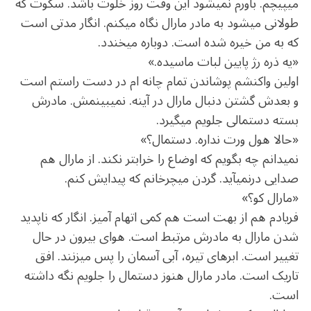
می‏پیچم. باورم نمی‏شود این وقت روز خلوت باشد. سکوت که
طولانی می‏شود به مادر مارال نگاه می‏کنم. انگار مدتی‏ است
که به من خیره شده است. دوباره می‏خندد.
«یه ذره رژ پایین لب‏ات ماسیده.»
اولین واکنشم پوشاندن تمام چانه‏ ام در دست راستم است
و بعدش گشتن دنبال مارال در آینه. نمی‏بینمش. مادرش
بسته دستمالی جلویم می‏گیرد.
«حالا هول ورت نداره. دستمال؟»
نمی‏دانم چه بگویم که اوضاع را خراب‏تر نکند. از مارال هم
صدایی درنمی‏آید. گردن می‏چرخانم که پیدایش کنم.
«مارال کو؟»
فریادم هم از بهت است هم کمی اتهام ‏آمیز. انگار که ناپدید
شدن مارال به مادرش مرتبط است. هوای بیرون در حال
تغییر است. ابرهای تیره، آبی آسمان را پس می‏زنند. افق
تاریک است. مادر مارال هنوز دستمال را جلویم نگه داشته
است.