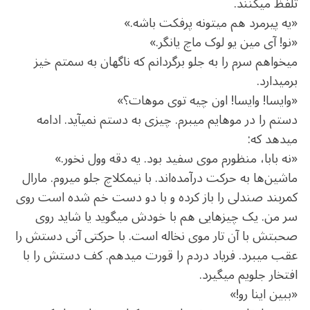
تلفظ می‏کنند.
«یه پیرمرد هم می‏تونه پرفکت باشه.»
«نو! آی مین یو لوک ماچ یانگر.»
می‏خواهم سرم را به جلو برگردانم که ناگهان به سمتم خیز
برمی‏دارد.
«وایسا! وایسا! اون چیه توی موهات؟»
دستم را در موهایم می‏برم. چیزی به دستم نمی‏آید. ادامه
می‏دهد که:
«نه بابا، منظورم موی سفید بود. یه دقه وول نخور.»
ماشین‌ها به حرکت درآمده‌اند. با نیم‏کلاچ جلو می‏روم. مارال
کمربند صندلی را باز کرده و با دو دست خم شده است روی
سر من. یک چیزهایی هم با خودش می‏گوید یا شاید روی
صحبتش با آن تار موی نخاله است. با حرکتی آنی دستش را
عقب می‏برد. فریاد دردم را قورت می‏دهم. کف دستش را با
افتخار جلویم می‏گیرد.
«ببین اینا رو!»