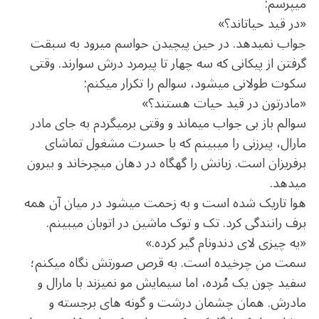
می‏پرسم:
«در قید حیات‏اند؟»
جواب نمی‏دهد. در حین پیچیدن حواسم می‏رود به سبقت
گرفتن از پیکانی که سه چهار تا پیرمرد درش سوارند. وقتی
سکوت طولانی می‏شود، سوالم را تکرار می‏کنم:
«مادرتون در قید حیات هستند؟»
سوالم باز بی‏ جواب می‏ماند و وقتی برمی‏گردم به جای مادر
مارال، پیرزنی را می‏بینم که با حسرت مشغول تماشای
برف‏ریزان است. زبانش را گهگاه در دهان می‏چرخاند و بیرون
می‏دهد.
هوا تاریک شده است و به زحمت می‏شود در میان آن همه
برف رانندگی کرد. تک و توک ماشین در اتوبان می‏بینم.
«یه چیزی لای دندونام گیر کرده.»
سمت من چرخیده است. به قرص صورتش نگاه می‏کنم؛
سفید چون یک مُرده، اما سیمایش مو نمی‏زند با مارال و
مادرش. همان چشمان درشت و گونه‏ های برجسته و