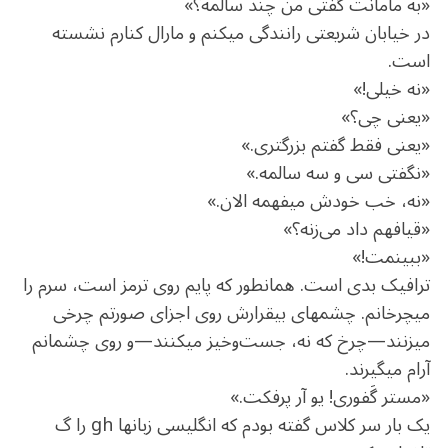
«به مامانت گفتی من چند سالمه؟»
در خیابان شریعتی رانندگی می‏کنم و مارال کنارم نشسته
است.
«نه خیلی!»
«یعنی چی؟»
«یعنی فقط گفتم بزرگ‏تری.»
«نگفتی سی و سه سالمه.»
«نه، خب خودش می‏فهمه الان.»
«قیافه‏م داد می‌زنه؟»
«ببینمت!»
ترافیک بدی است. همان‏طور که پایم روی ترمز است، سرم را
می‏چرخانم. چشم‏های بی‏قرارش روی اجزای صورتم چرخی
می‏زنند—چرخ که نه، جست‌وخیز می‏کنند—و روی چشمانم
آرام می‏گیرند.
«مستر گَفوری! یو آر پرفکت.»
یک بار سر کلاس گفته بودم که انگلیسی‏ زبان‏ها gh را گ