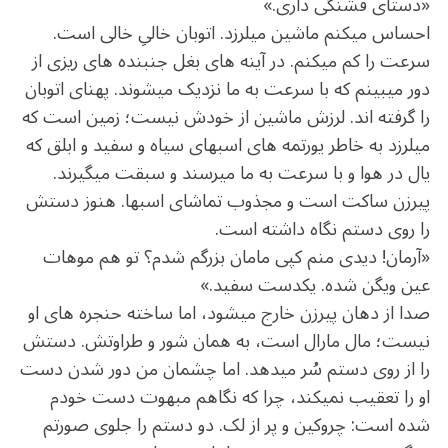
«دستای قشنگی داری.»
احساس می‏کنم ماشین می‏لرزد. اتوبان خالیِ خالی است.
سرعت را کم می‏کنم. در آینه های بغل جنبنده ‏های ریزی از
دور می‏بینم که با سرعت به ما نزدیک می‏شوند. پهنای اتوبان
را گرفته‏ اند. لرزش ماشین از خودش نیست؛ زمین است که
می‏لرزد به‏ خاطر یورتمه ‏های اسب‏های سیاه و سفید و ابلق که
یال در هوا و با سرعت به ما می‏رسند و سبقت می‏گیرند.
پیرزن ساکت است و مجذوب تماشای اسب‏ها. هنوز دستش
را روی دستم نگاه داشته است.
«آرمان! دیدی منم کپی مامان ‏بزرگم شدم؟ تو هم موهات
عین ویگن شده. یکدست سفید.»
صدا از دهان پیرزن خارج می‏شود، اما ساخته حنجره‏ های او
نیست؛ مال مارال است، به همان شور و طراوتش. دستش
را از روی دستم سُر می‏دهد. اما چشمان من دور شدن دست
او را تعقیب نمی‏کند، چرا که نگاهم مبهوت دست خودم
شده است: چروکین و پر از لک. دو دستم را جلوی صورتم