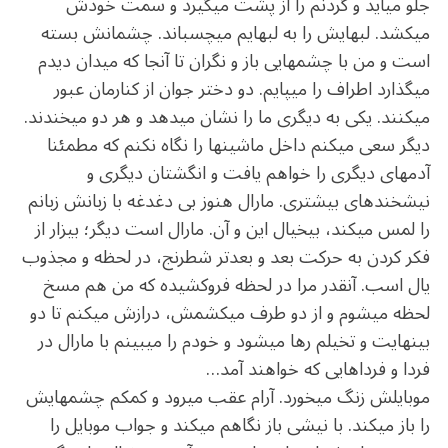
جلو می‏آید و گردنم را از پشت می‏گیرد و سمت خودش
می‏کشد. لب‏هایش را به لب‏هایم می‏چسباند. چشمانش بسته
است و من با چشم‏هایی باز و نگران تا آن‏جا که میدان دیدم
می‏گذارد اطراف را می‏پایم. دو دختر جوان از کنارمان عبور
می‏کنند. یکی به دیگری ما را نشان می‏دهد و هر دو می‏خندند.
دیگر سعی می‏کنم داخل ماشین‏ها را نگاه نکنم که مطمئنا
آدم‏های دیگری را خواهم یافت و انگشتان دیگری و
نیشخند‏های بیشتری. مارال هنوز بی ‏دغدغه با زبانش زبانم
را لمس می‏کند، بی‏خیال این و آن. مارال است دیگر؛ بیزار از
فکر کردن به حرکت‏ بعد و بعدتر شطرنج، در لحظه و مجذوب
یال اسب. آن‏قدر مرا در لحظه فروکشیده که من هم مسخ
لحظه می‏شوم و از دو طرف می‏کشمش، درازش می‏کنم تا دو
بینهایت و تخیلم رها می‏شود و خودم را می‏بینم با مارال در
فردا و فرداهایی که خواهند آمد…
موبایلش زنگ می‏خورد. آرام عقب می‏رود و کم‏کم چشم‏هایش
را باز می‏کند. با نیشی باز نگاهم می‏کند و جواب موبایل را