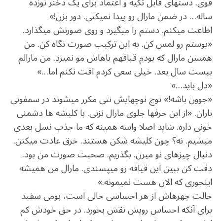
قوی. دست‏های قابل ‏تکیه و اعتماد برای یک دختر نوزده
ساله… در ضمن مارال رو پیدا نمی‏کنی. دور بزن!»
اطاعت می‏کنم. دستم را می‏گیرد و روی صورتش می‏گذارد.
«پوستم رو لمس کن. به این ترکیب صورت نگاه کن. من
هم‏سن مارال که بودم قیافه‏م باهاش مو نمی‏زد. من مارالم
بیست سال بعد. خیلی سعی کردم افت نکنم اما…»
«دل باید…»
«جوون باشه!» نوچ ‏نوچ‏هایش نتی مکرر می‏شوند در سمفونی
باران. «از این حرف‏ها جلوی مارال نزنی. با کلیشه ‏ها دشمنی
خونی داره. شاید اصلا واسه همینه که ما جذب نسل بعدی
می‏شیم. نه؟ چون کلیشه ‏شکن هستند. خرق عادت می‏کنن.
دنبال چیزهای نو می‏رن. بگذریم. صحبت صورت من بود.
دقت کن ببین این قیافه رو می‏پسندی. مارال من همیشه
این‏جوری که الان هست نمی‏مونه.»
حالت چهره‏اش از هر احساسی خالی است، بومی سفید
برای آن‏که احساس رویش نقش بخورد. در حق خودش کم