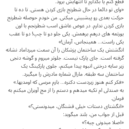
قطع کنم یا بگذارم تا انتهایش برود.
«وای تو دائما در حال شطرنج بازی کردن هستی. تا ده تا
حرکت بعدی رو پیش‏بینی می‏کنی. من خودم حوصله شطرنج
بازی کردن ندارم. در عوض عاشق اسب شطرنجم با اون
یورتمه ‏های درهم ‏برهمش. یکی جلو دو تا چپ! دو تا عقب
یکی راست… همین‏جاس، آرمان!»
انگشتش یک ساختمان پزشکان را آن سمت میرداماد نشانه
گرفته است. جای پارک نیست. جلوتر می‏روم و گوشه دنجی
زیر سایه درختی انبوه پیدا می‏کنم، جلوی پارکینگ یک
ساختمان سه طبقه. مارال شماره مادرش را می‏گیرد.
«فکر کنم هنوز زیردست دکتره… بازم مرسی که اومدی‏ها.»
به صندلی ‏ام تکیه می‏دهم و دستم را از مچ آویزان می‏کنم به
فرمان.
«انگشتای دستات خیلی قشنگ‏ان، می‏دونستی؟»
قبل از جواب من، بلند می‏گوید:
«اصلا می‏دونی چیه؟»