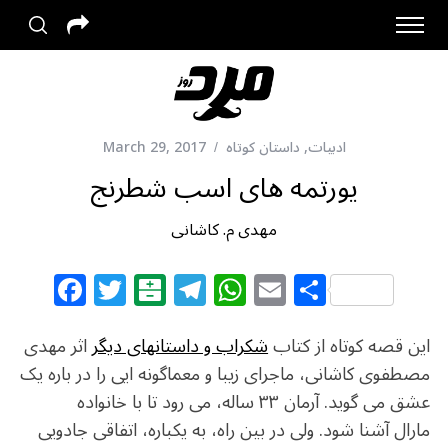
ادبیات
,
داستان کوتاه
March 29, 2017
يورتمه های اسب شطرنج
مهدی م. کاشانی
F
T
B
T
W
E
S
a
w
al
el
h
m
h
c
itt
at
e
at
ai
ar
این قصه کوتاه از کتاب
شکراب و داستانهای ديگر
اثر مهدی
e
e
ar
g
s
l
e
مصطفوی کاشانی، ماجرای زیبا و معماگونه ایی را در باره یک
عشق می گوید. آرمان ۳۳ ساله، می رود تا با خانواده
b
r
in
ra
A
مارال آشنا شود. ولی در بین راه، به یکباره، اتفاقی جادویی