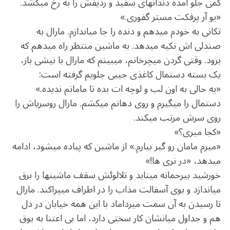
کمی جلو آمده دندان‏های سفید و ردیفش را به رخ می‏کشد.
«یو آر پرفکت مستر گفوری.»
تکانی به خودم می‏دهم و دنده را جا می‏اندازم. مارال به
صندلی‏ اش تکیه می‏دهد. به ماشین منتظر راه می‏دهم که
برود. وقتی گردن می‏چرخانم، می‏بینم که مارال با نیشی باز،
یک بسته دستمال کاغذی جیبی جلویم گرفته است:
«یه حالی به اون لب و لوچه ‏ات بده تا مامانم ندیده.»
دستمال را می‏گیرم و روی دهانم می‏کشم. مارال روسری‏‏اش را
روی سرش مرتب می‏کند.
«کجا می‏ری؟»
«می‏رم مامان رو گیر بیارم.» از ماشین که پیاده می‏شود، ادامه
می‏دهد، «در نری‏ ها!»
خورشید بی‏رحمانه می‏تابد و تلالوئش سقف ماشین‏ها را برق
می‏اندازد و بوی آسفالت مذاب را در اطراف می‏پراکند. مارال
تا رسیدن به آن سمت میرداماد با این همه خیابان در دل
هم و جداول میان‏شان کار سختی دارد، اما بی‏ اعتنا به بوق