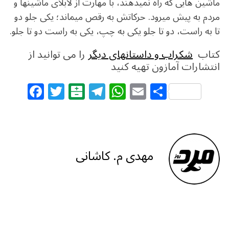
ماشین‏ هایی که راه نمی‏دهند، با مهارت از لابلای ماشین‏ها و
مردم به پیش می‏رود. حرکاتش به رقص می‏ماند؛ یکی جلو دو
تا به راست، دو تا جلو یکی به چپ، یکی به راست دو تا جلو.
کتاب
شکراب و داستانهای ديگر
را می توانید از
انتشارات آمازون تهیه کنید
F
T
B
T
W
E
S
a
w
al
el
h
m
h
c
itt
at
e
at
ai
ar
e
e
ar
g
s
l
e
b
r
in
ra
A
مهدی م. کاشانی
o
m
p
o
p
k