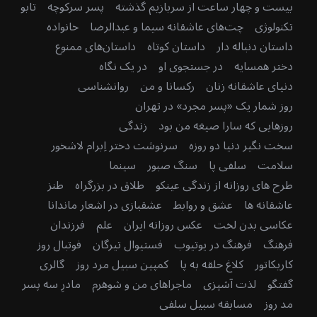
بیست و چهار ساعت از سربازیم گذشته
پسر سرکوچه
تابو
تکنولوژی
چت‌های عاشقانه سیما و عبدالرضا
خانواده
داستان دنباله دار
داستان کوتاه
داستان‌های ممنوع
دختر همسایه
در جستجوی او
در یک نگاه
دنیای عاشقانه زنان
رکسانا و من
روانشناسی
روز شمار یک «پسر مجرد» در تهران
روزهایی که سارا صیغه من بود
زندگی
سخت نگیر دنیا دو روزه
سرنوشت دختر اِبرام لاشخور
سلامت
سلفی پا
سنگ صبور
سینما
طرح های روزانه از زندگی عینکو
طلاق در بزرگراه
طنز
عاشقانه ها
عشق و روابط
عشقبازی در اشعار ماندانا
عکاسی بدن لخت
عکس روزانه ایران
علم
فرزندان
فرهنگ
فرهنگ در یوتیوب
فستیوال تیرگان
فوتبال روز
کاریکاتور
کلاغ حلقه به پا
کمپین سبیل مرد روز
گالری
گفتگو
لذت آشپزی
ماجراهای من و شوهرم
مادرِ سه پسر
مد روز
مسابقه سبیل سلفی