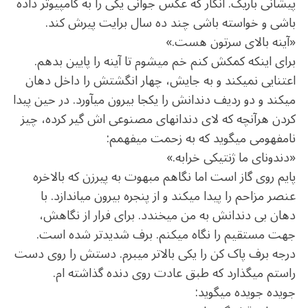
پیشانی باریک. انگار که عکس جوانی یکی را به کامپیوتر داده
باشی و خواسته باشی چند ده سال برایت پیرش کند.
«آینه بالای سرتون هست.»
برای این‏که کمکش کنم خم می‏شوم تا آینه را پایین بدهم.
اعتنایی نمی‏کند و به جایش، چهار انگشتش را داخل دهان
می‏کند و دو ردیف دندانش را یکجا بیرون می‏آورد. در حین پیدا
کردن هرآن‏چه که لای دندان‏های مصنوعی ‏اش گیر کرده، چیز
نامفهومی می‏گوید که به زحمت می‏فهمم:
«دندونای ما ژنتیکی خرابه.»
پایم روی گاز است اما نگاهم مبهوت به پیرزن که بالاخره
عنصر مزاحم را پیدا می‏کند و از پنجره بیرون می‏اندازد. با
دهان بی‏ دندانش به من می‏خندد. برای فرار از نگاهش،
جهت مستقیم را نگاه می‏کنم. برف شدیدتر شده است.
درجه برف ‏پاک‏ کن را یکی بالاتر می‏برم. دستش را روی دست
راستم می‏گذارد که طبق عادت روی دنده گذاشته ‏ام.
جویده جویده می‏گوید: