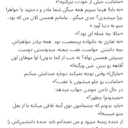
«مامانت خیلی از خودت بزرگ‏تره؟»
«نه بابا! هرجا می‏ریم همه می‏گن شما مادر و دخترید یا خواهر!
چرا می‏خندی؟ جدی می‏گم… مامانم همسن الان من که بود،
منو به دنیا آورد.»
«حالا چه عجله ‏ای بود؟»
«ته ‏تغاری یه خانواده پرجمعیت بود. همه برادر خواهراش
بچه داشتن. خواست عقب نیفته. می‏دونستی دوست
پسرش هم‏سن توئه؟ نه خب از کجا بدونی! اوا موهای اون
آقاهه رو ببین. عین ویگنه!»
«مارال!» وقتی توجه نمی‏کند دوباره صدایش می‏کنم.
«مامانت رو جلو می‏شونی یا عقب؟»
در حال ناخن جویدن جواب می‏دهد:
«نمی‏دونم! چطور؟»
«باید بدونم که چشمامون توی آینه تلاقی می‏کنه یا از بغل
منو می‏بینه!»
از خنده ریسه می‏رود و من نمی‏دانم باید خنده دلنشین‌اش را