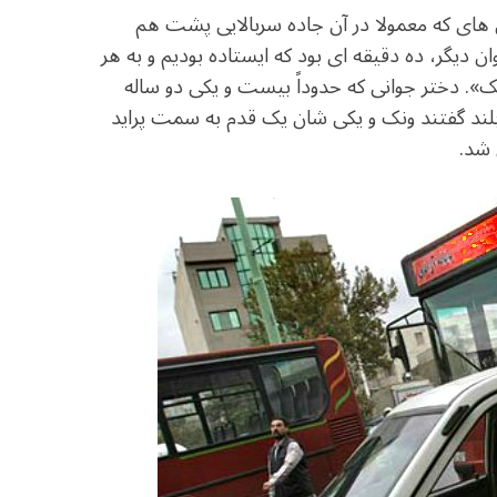
c
itt
at
ای که معمولا در آن جاده سربالایی پشت هم
e
e
ar
ن دیگر، ده دقیقه ای بود که ایستاده بودیم و به هر
b
r
in
 دختر جوانی که حدوداً بیست و یکی دو ساله
o
 بلند گفتند ونک و یکی شان یک قدم به سمت پراید
o
 شد.
k