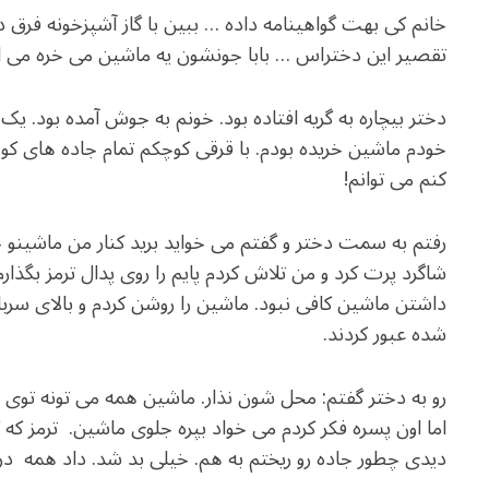
خانم کی بهت گواهینامه داده … ببین با گاز آشپزخونه فرق 
تقصیر این دختراس … بابا جونشون یه ماشین می خره می اند
دختر بیچاره به گریه افتاده بود. خونم به جوش آمده بود. یک س
خودم ماشین خریده بودم. با قرقی کوچکم تمام جاده های کوهس
کنم می توانم!
رفتم به سمت دختر و گفتم می خواید برید کنار من ماشین
شاگرد پرت کرد و من تلاش کردم پایم را روی پدال ترمز بگذارم
داشتن ماشین کافی نبود. ماشین را روشن کردم و بالای سرب
شده عبور کردند.
رو به دختر گفتم: محل شون نذار. ماشین همه می تونه توی س
اما اون پسره فکر کردم می خواد بپره جلوی ماشین. ترمز که
دیدی چطور جاده رو ریختم به هم. خیلی بد شد. داد همه در 