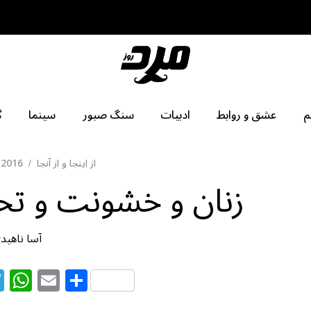
م
عشق و روابط
ادبیات
سنگ صبور
سینما
گ
از اینجا و از آنجا
 2016
زنان و خشونت و تحق
آسا ناهید
T
W
E
S
el
h
m
h