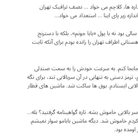
داره ها، کلاچم می خواد … نصف ترافیک تهران
ازه زیر پای اینا … استعداد می خواد…
الی بود نه با پول «بابا جونم»، بلکه با دسترنج
تانی اطراف تهران را رانده بودم برای آنکه ثابت
و جابجا کنم. به سرعت خودش را به سمت صندلی
، ترمز دستی به تنهایی در آن سربالایی تند، برای نگه
الایی ایستادم. بوق ها ساکت شد. ماشین های قطار
ر بالایی خاموش بشه. تازه گواهینامه گرفتید؟ بله…
 کردم خاموش شد. دیگه ماشین بابامو سوار نمیشم.
اومده بود.