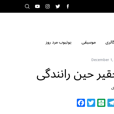
الری
موسیقی
یوتیوب مرد روز
December 1,
یر حین رانندگی
ی
F
T
B
a
w
al