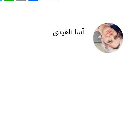
el
h
m
h
e
at
ai
ar
g
s
l
e
آسا ناهیدی
ra
A
m
p
p