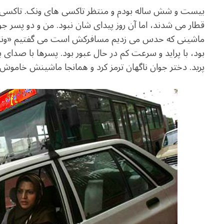
e
at
ai
ar
بیست و شش ساله بودم و منتظر تاکسی های ونک. تاکسی ه
g
s
l
e
قطار می شدند، اما آن روز پیدای شان نبود. من و دو پسر جوا
ra
A
ماشینی که حدس می زدیم مسافرکش است می گفتیم «ونک».
m
p
بود، با پراید و سرعت کم در حال عبور بود. پسرها با صدای
p
پرید. دختر جوان ناگهان ترمز کرد و همانجا ماشینش خاموش