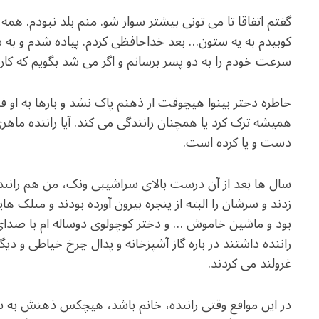
گفتم اتفاقا تا می تونی بیشتر سوار شو. منم بلد نبودم. همه ا
کوبیدم به یه ستون… بعد خداحافظی کردم. پیاده شدم و به 
سرعت خودم را به دو پسر برسانم و اگر می شد بگویم که کارشا
خاطره دختر بینوا هیچوقت از ذهنم پاک نشد و بارها به او فکر 
همیشه ترک کرد یا همچنان رانندگی می کند. آیا راننده ماهری
دست و پا کرده است.
سال ها بعد از آن درست بالای سراشیبی ونک، من هم رانند
زدند و سرشان را البته از پنجره بیرون آورده بودند و متلک ه
بود و ماشین خاموش … و دختر کوچولوی دوساله ام با صدای نا
راننده داشتند در باره گاز آشپزخانه و پدال چرخ خیاطی و دیگ
غرولند می کردند.
در این مواقع وقتی راننده، خانم باشد، هیچکس ذهنش به س