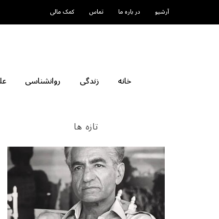
آرشیو
در باره ما
تماس
کمک مالی
خانه
زندگی
روانشناسی
عل
تازه ها