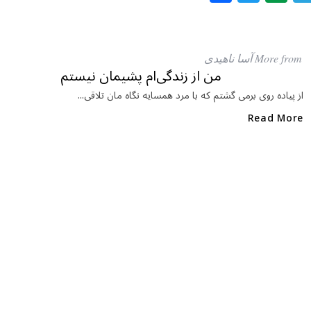
a
w
al
c
itt
at
e
e
ar
More from آسا ناهیدی
b
r
in
من از زندگی‌ام پشیمان نیستم
o
از پیاده روی برمی گشتم که با مرد همسایه نگاه مان تلاقی...
o
Read More
k