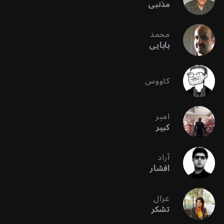
مذنبی
محمد
بابایی
کاووس
امیر
کبیر
آراد
افشار
غزال
تشکر