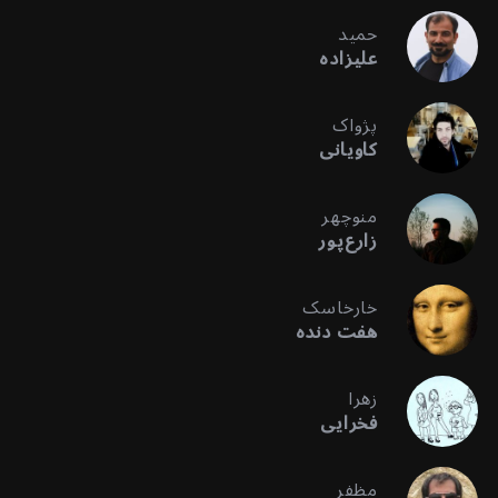
حمید
علیزاده
پژواک
کاویانی
منوچهر
زارع‌پور
خارخاسک
هفت دنده
زهرا
فخرایی
مظفر