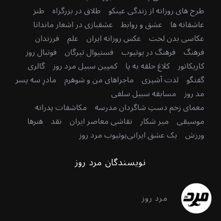
طرح های روزانه از زندگی عینکو
طلاق در بزرگراه
طنز
عاشقانه ها
عشق و روابط
عشقبازی در اشعار ماندانا
عکاسی بدن لخت
عکس روزانه ایران
علم
فرزندان
فرهنگ
فرهنگ در یوتیوب
فستیوال تیرگان
فوتبال روز
کاریکاتور
کلاغ حلقه به پا
کمپین سبیل مرد روز
گالری
گفتگو
لذت آشپزی
ماجراهای من و شوهرم
مادرِ سه پسر
مد روز
مسابقه سبیل سلفی
معمای زخم دستِ شاگردان مدرسه
مکاشفات پدرانه
موسیقی
میر شکار
نقاشی معاصر ایران
نقد
هنرها
ورزش
یک عشق ایرانی
یوتیوب مرد روز
نویسندگان مرد روز
مرد روز