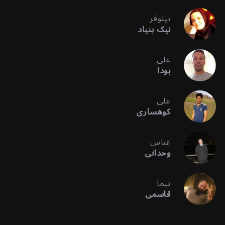
نیلوفر
نیک بنیاد
علی
بودا
علی
کوهساری
عباس
وحدانی
نیما
قاسمی