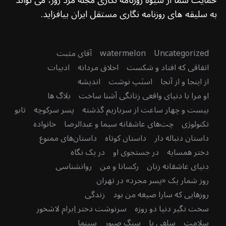
به سلیقه های روزنامه نگاری مستقل ایران بیافزاید.
Uncategorized
watermelon
آقای مثبت
اتفاقی که افتاد و شکست
اخلاق مردانه
ادبیات
از اینجا و از آنجا
اسنَپ نوشت
اندیشه
او مرا با دنیای واقعی زنانگی آشنا ساخت
بلاگ ها
بیست و چهار ساعت از سربازیم گذشته
پسر سرکوچه
تابو
تکنولوژی
چت‌های عاشقانه سیما و عبدالرضا
خانواده
داستان دنباله دار
داستان کوتاه
داستان‌های ممنوع
دختر همسایه
در جستجوی او
در یک نگاه
دنیای عاشقانه زنان
رکسانا و من
روانشناسی
روز شمار یک «پسر مجرد» در تهران
روزهایی که سارا صیغه من بود
زندگی
سخت نگیر دنیا دو روزه
سرنوشت دختر اِبرام لاشخور
سلامت
سلفی پا
سنگ صبور
سینما