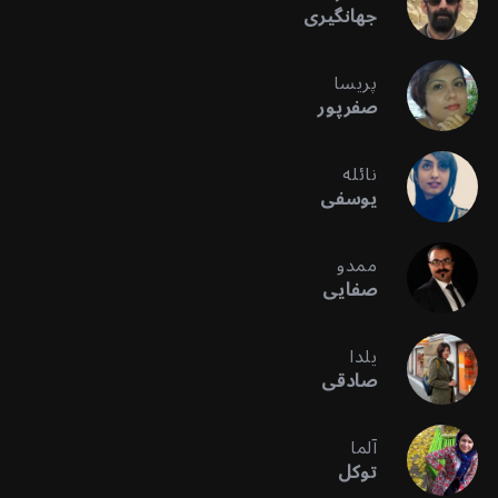
جهانگیری
پریسا
صفرپور
نائله
یوسفی
ممدو
صفایی
یلدا
صادقی
آلما
توکل