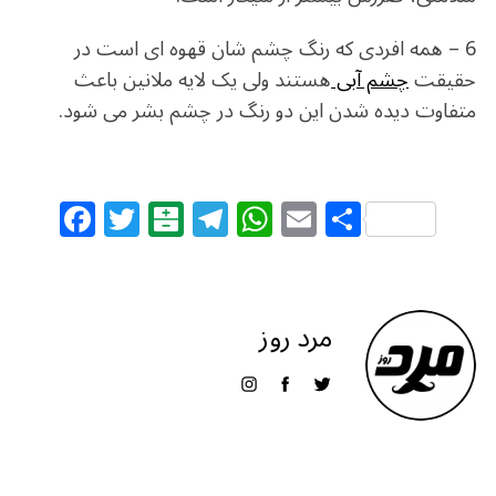
6 – همه افردی که رنگ چشم شان قهوه ای است در
حقیقت
چشم آبی
هستند ولی یک لایه ملانین باعث
متفاوت دیده شدن این دو رنگ در چشم بشر می شود.
F
T
B
T
W
E
S
a
w
al
el
h
m
h
c
itt
at
e
at
ai
ar
e
e
ar
g
s
l
e
مرد روز
b
r
in
ra
A
o
m
p
o
p
k