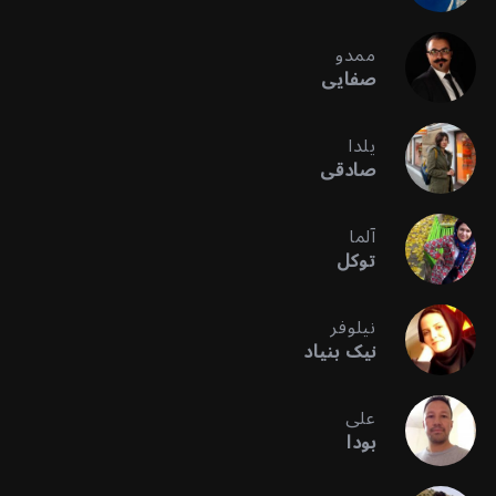
ممدو
صفایی
یلدا
صادقی
آلما
توکل
نیلوفر
نیک بنیاد
علی
بودا