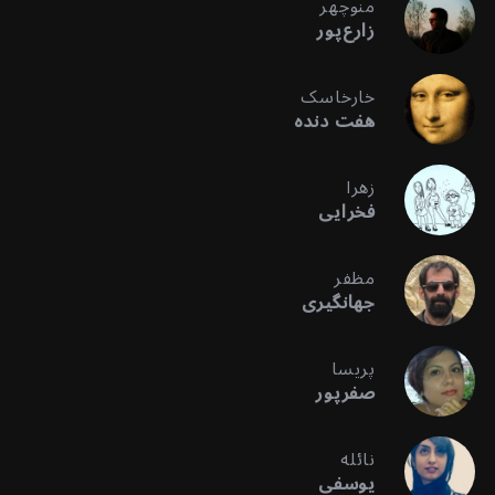
منوچهر
زارع‌پور
خارخاسک
هفت دنده
زهرا
فخرایی
مظفر
جهانگیری
پریسا
صفرپور
نائله
یوسفی