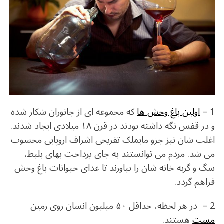
b
r
in
ra
A
o
m
p
o
p
k
1 –
اولین باغ وحش ها
که مجموعه ای از جانوران شکار شده
و در قفس نگه داشته بودند در قرن ۱۸ میلادی ایجاد شدند.
اغلب شان نیز جزو مایملک تفریحی اشراف اروپایی محسوب
می شد. مردم می توانستند به جای پرداخت بهای بلیط،
سگ و گربه خانه شان را بیاورند تا غذای حیوانات باغ وحش
فراهم گردد.
2 – در هر لحظه، حداقل ۵۰ میلیون انسان روی زمین
مست
هستند.