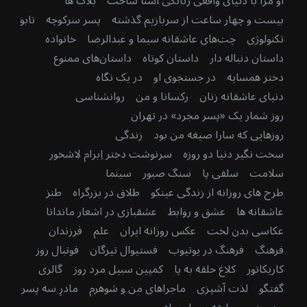
او مرا با دنیای واقعی زنانگی آشنا ساخت
بلاگ ها
بیست و چهار ساعت از سربازیم گذشته
پسر سرکوچه
تابو
تکنولوژی
چت‌های عاشقانه سیما و عبدالرضا
خانواده
داستان دنباله دار
داستان کوتاه
داستان‌های ممنوع
دختر همسایه
در جستجوی او
در یک نگاه
دنیای عاشقانه زنان
رکسانا و من
روانشناسی
روز شمار یک «پسر مجرد» در تهران
روزهایی که سارا صیغه من بود
زندگی
سخت نگیر دنیا دو روزه
سرنوشت دختر اِبرام لاشخور
سلامت
سلفی پا
سنگ صبور
سینما
طرح های روزانه از زندگی عینکو
طلاق در بزرگراه
طنز
عاشقانه ها
عشق و روابط
عشقبازی در اشعار ماندانا
عکاسی بدن لخت
عکس روزانه ایران
علم
فرزندان
فرهنگ
فرهنگ در یوتیوب
فستیوال تیرگان
فوتبال روز
کاریکاتور
کلاغ حلقه به پا
کمپین سبیل مرد روز
گالری
گفتگو
لذت آشپزی
ماجراهای من و شوهرم
مادرِ سه پسر