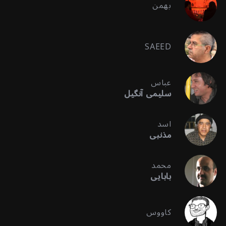
بهمن
SAEED
عباس
سلیمی آنگیل
اسد
مذنبی
محمد
بابایی
کاووس