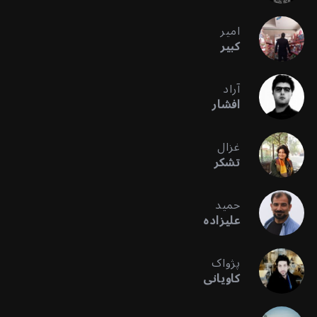
امیر
کبیر
آراد
افشار
غزال
تشکر
حمید
علیزاده
پژواک
کاویانی