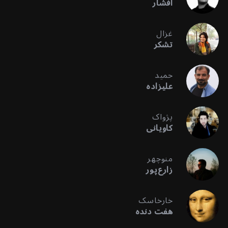
افشار
غزال
تشکر
حمید
علیزاده
پژواک
کاویانی
منوچهر
زارع‌پور
خارخاسک
هفت دنده