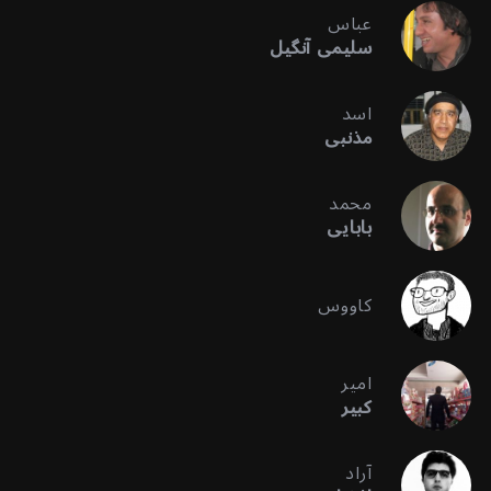
عباس
سلیمی آنگیل
اسد
مذنبی
محمد
بابایی
کاووس
امیر
کبیر
آراد