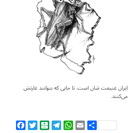
o
m
p
o
p
k
ایران غنیمت شان است. تا جایی که بتوانند غارتش
می‌کنند.
F
T
B
T
W
E
S