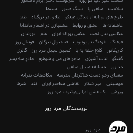
سخت نگیر دنیا دو روزه
سرنوشت دختر اِبرام لاشخور
سلامت
سلفی پا
سنگ صبور
سینما
طرح های روزانه از زندگی عینکو
طلاق در بزرگراه
طنز
عاشقانه ها
عشق و روابط
عشقبازی در اشعار ماندانا
عکاسی بدن لخت
عکس روزانه ایران
علم
فرزندان
فرهنگ
فرهنگ در یوتیوب
فستیوال تیرگان
فوتبال روز
کاریکاتور
کلاغ حلقه به پا
کمپین سبیل مرد روز
گالری
گفتگو
لذت آشپزی
ماجراهای من و شوهرم
مادرِ سه پسر
مد روز
مسابقه سبیل سلفی
معمای زخم دستِ شاگردان مدرسه
مکاشفات پدرانه
موسیقی
میر شکار
نقاشی معاصر ایران
نقد
هنرها
ورزش
یک عشق ایرانی
یوتیوب مرد روز
نویسندگان مرد روز
مرد روز