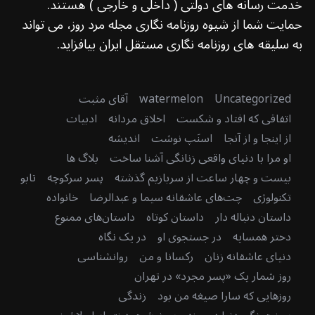
خدمت رسانه های دولتی ( داخلی و خارجی ) هستند.
حمایت شما از شیوه روزنامه نگاری مجله مرد روز، می تواند
به سلیقه های روزنامه نگاری مستقل ایران بیافزاید.
Uncategorized
watermelon
آقای مثبت
اتفاقی که افتاد و شکست
اخلاق مردانه
ادبیات
از اینجا و از آنجا
اسنَپ نوشت
اندیشه
او مرا با دنیای واقعی زنانگی آشنا ساخت
بلاگ ها
بیست و چهار ساعت از سربازیم گذشته
پسر سرکوچه
تابو
تکنولوژی
چت‌های عاشقانه سیما و عبدالرضا
خانواده
داستان دنباله دار
داستان کوتاه
داستان‌های ممنوع
دختر همسایه
در جستجوی او
در یک نگاه
دنیای عاشقانه زنان
رکسانا و من
روانشناسی
روز شمار یک «پسر مجرد» در تهران
روزهایی که سارا صیغه من بود
زندگی