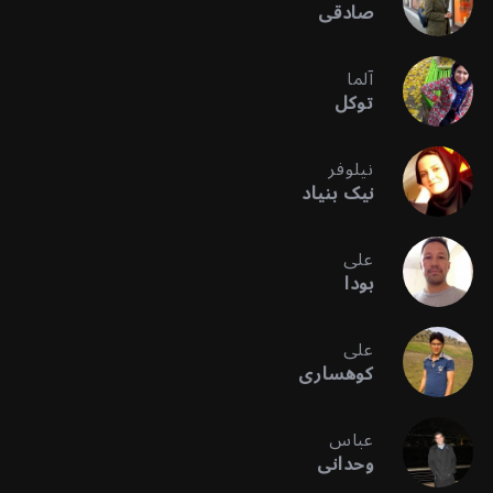
صادقی
آلما
توکل
نیلوفر
نیک بنیاد
علی
بودا
علی
کوهساری
عباس
وحدانی