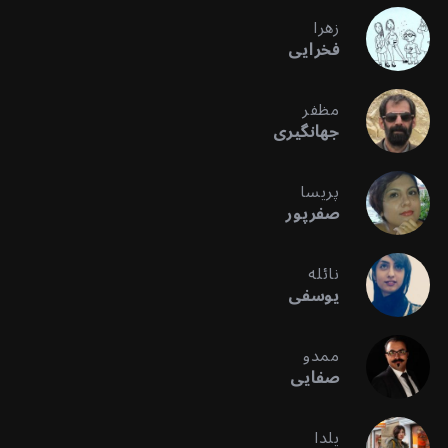
زهرا
فخرایی
مظفر
جهانگیری
پریسا
صفرپور
نائله
یوسفی
ممدو
صفایی
یلدا