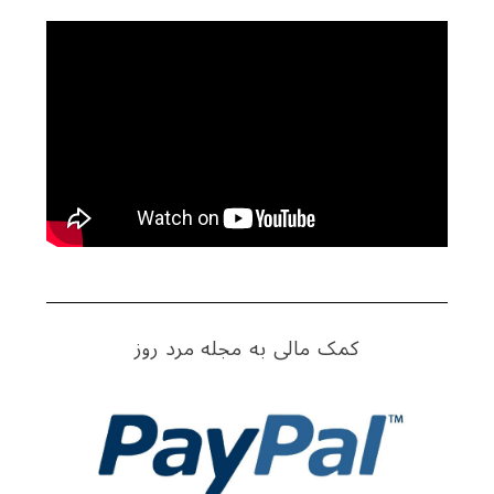
S
e
a
r
c
h
کمک مالی به مجله مرد روز
f
o
r
: