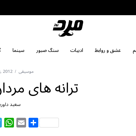
م
عشق و روابط
ادبیات
سنگ صبور
سینما
گ
موسیقی
, 2012
ترانه های مردا
سعید داورپن
T
W
E
S
el
h
m
h