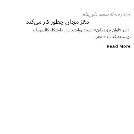
c
itt
at
e
e
ar
More from سعید داورپناه
b
r
in
مغز مردان چطور کار می‌کند
o
دکتر «لوان برزندداین» استاد روانشناسی دانشگاه کالیفرنیا و
نویسنده کتاب « مغز...
o
k
Read More