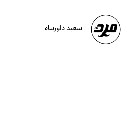
e
at
ai
ar
g
s
l
e
ra
A
سعید داورپناه
m
p
p