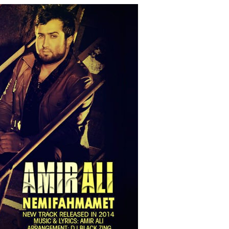
e
at
ai
ar
g
s
l
e
ra
A
m
p
p