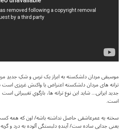
موسیقی مردان دلشکسته به ابراز یک ترس و شکِ جدیدِ مردانه 
ترانه های مردان دلشکسته اعتراض یا واکنش غریزی است 
جدید ایرانی… شاید این نوع ترانه ها، بازگویِ تغییراتی است
است.
سخته یه عمرعاشقی حاصل نداشته باشه/ اون که همه کست
یعنی جدایی ساده ست/ آیندهِ دلبستگی آلوده به درد و گر