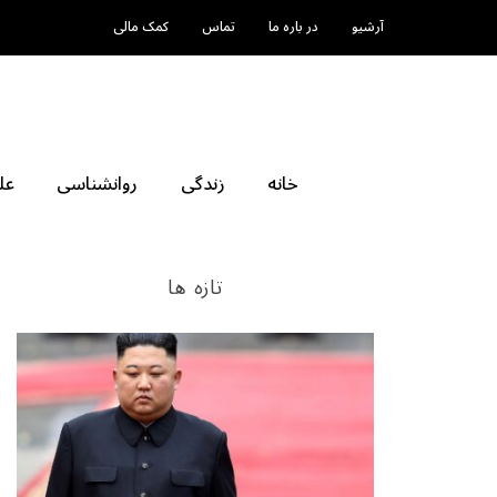
آرشیو
در باره ما
تماس
کمک مالی
خانه
زندگی
روانشناسی
عل
تازه ها