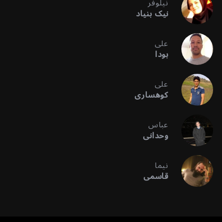
نیلوفر
نیک بنیاد
علی
بودا
علی
کوهساری
عباس
وحدانی
نیما
قاسمی