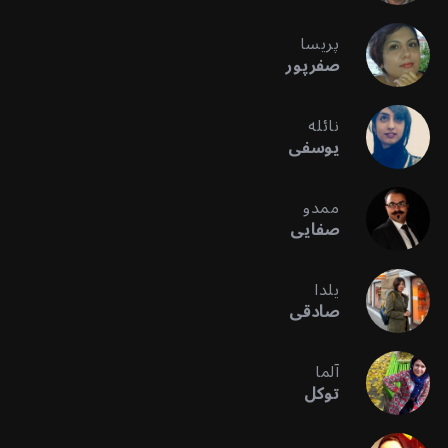
پریسا
صفرپور
نائله
یوسفی
ممدو
صفایی
یلدا
صادقی
آلما
توکل