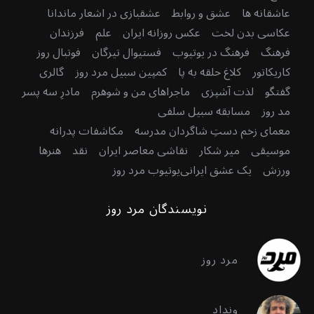
عاشقانه ها
عشق و روابط
عشقبازی در اشعار ماندانا
عکاسی بدن لخت
عکس روزانه ایران
علم
فرزندان
فرهنگ
فرهنگ در یوتیوب
فستیوال تیرگان
فوتبال روز
کاریکاتور
کلاغ حلقه به پا
کمپین سبیل مرد روز
گالری
گفتگو
لذت آشپزی
ماجراهای من و شوهرم
مادرِ سه پسر
مد روز
مسابقه سبیل سلفی
معمای زخم دستِ شاگردان مدرسه
مکاشفات پدرانه
موسیقی
میر شکار
نقاشی معاصر ایران
نقد
هنرها
ورزش
یک عشق ایرانی
یوتیوب مرد روز
نویسندگان مرد روز
مرد روز
ونداد