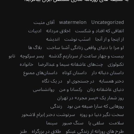
Uncategorized
watermelon
آقای مثبت
اتفاقی که افتاد و شکست
اخلاق مردانه
ادبیات
از اینجا و از آنجا
اسنَپ نوشت
اندیشه
او مرا با دنیای واقعی زنانگی آشنا ساخت
بلاگ ها
بیست و چهار ساعت از سربازیم گذشته
پسر سرکوچه
تابو
تکنولوژی
چت‌های عاشقانه سیما و عبدالرضا
خانواده
داستان دنباله دار
داستان کوتاه
داستان‌های ممنوع
دختر همسایه
در جستجوی او
در یک نگاه
دنیای عاشقانه زنان
رکسانا و من
روانشناسی
روز شمار یک «پسر مجرد» در تهران
روزهایی که سارا صیغه من بود
زندگی
سخت نگیر دنیا دو روزه
سرنوشت دختر اِبرام لاشخور
سلامت
سلفی پا
سنگ صبور
سینما
طرح های روزانه از زندگی عینکو
طلاق در بزرگراه
طنز