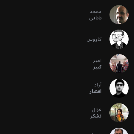
محمد
بابایی
کاووس
امیر
کبیر
آراد
افشار
غزال
تشکر
حمید