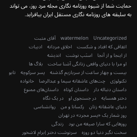
حمایت شما از شیوه روزنامه نگاری مجله مرد روز، می تواند
به سلیقه های روزنامه نگاری مستقل ایران بیافزاید.
Uncategorized
watermelon
آقای مثبت
اتفاقی که افتاد و شکست
اخلاق مردانه
ادبیات
از اینجا و از آنجا
اسنَپ نوشت
اندیشه
او مرا با دنیای واقعی زنانگی آشنا ساخت
بلاگ ها
بیست و چهار ساعت از سربازیم گذشته
پسر سرکوچه
تابو
تکنولوژی
چت‌های عاشقانه سیما و عبدالرضا
خانواده
داستان دنباله دار
داستان کوتاه
داستان‌های ممنوع
دختر همسایه
در جستجوی او
در یک نگاه
دنیای عاشقانه زنان
رکسانا و من
روانشناسی
روز شمار یک «پسر مجرد» در تهران
روزهایی که سارا صیغه من بود
زندگی
سخت نگیر دنیا دو روزه
سرنوشت دختر اِبرام لاشخور