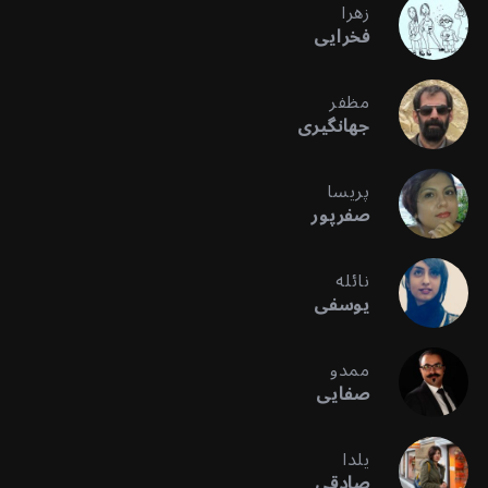
زهرا
فخرایی
مظفر
جهانگیری
پریسا
صفرپور
نائله
یوسفی
ممدو
صفایی
یلدا
صادقی