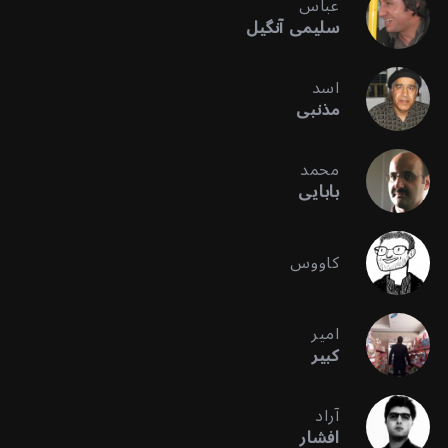
عباس
سلیمی آنگیل
اسد
مذنبی
محمد
بابایی
کاووس
امیر
کبیر
آراد
افشار