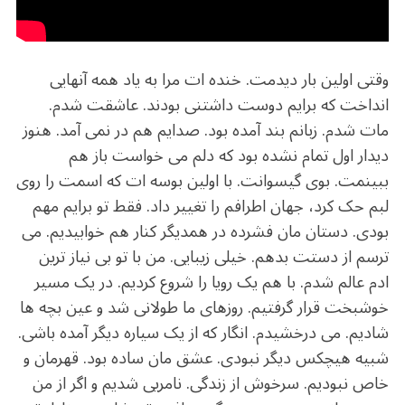
وقتی اولین بار دیدمت. خنده ات مرا به یاد همه آنهایی
انداخت که برایم دوست داشتنی بودند. عاشقت شدم.
مات شدم. زبانم بند آمده بود. صدایم هم در نمی آمد. هنوز
دیدار اول تمام نشده بود که دلم می خواست باز هم
ببینمت. بوی گیسوانت. با اولین بوسه ات که اسمت را روی
لبم حک کرد، جهان اطرافم را تغییر داد. فقط تو برایم مهم
بودی. دستان مان فشرده در همدیگر کنار هم خوابیدیم. می
ترسم از دستت بدهم. خیلی زیبایی. من با تو بی نیاز ترین
ادم عالم شدم. با هم یک رویا را شروع کردیم. در یک مسیر
خوشبخت قرار گرفتیم. روزهای ما طولانی شد و عین بچه ها
شادیم. می درخشیدم. انگار که از یک سیاره دیگر آمده باشی.
شبیه هیچکس دیگر نبودی. عشق مان ساده بود. قهرمان و
خاص نبودیم. سرخوش از زندگی. نامریی شدیم و اگر از من