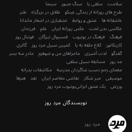
سلامت
سلفی پا
سنگ صبور
سینما
طرح های روزانه از زندگی عینکو
طلاق در بزرگراه
طنز
عاشقانه ها
عشق و روابط
عشقبازی در اشعار ماندانا
عکاسی بدن لخت
عکس روزانه ایران
علم
فرزندان
فرهنگ
فرهنگ در یوتیوب
فستیوال تیرگان
فوتبال روز
کاریکاتور
کلاغ حلقه به پا
کمپین سبیل مرد روز
گالری
گفتگو
لذت آشپزی
ماجراهای من و شوهرم
مادرِ سه پسر
مد روز
مسابقه سبیل سلفی
معمای زخم دستِ شاگردان مدرسه
مکاشفات پدرانه
موسیقی
میر شکار
نقاشی معاصر ایران
نقد
هنرها
ورزش
یک عشق ایرانی
یوتیوب مرد روز
نویسندگان مرد روز
مرد روز