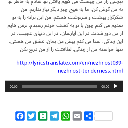
بپرسی راز من چیست می گویم یافتن تو. شادم به خاطر تو.
به من گوش کن، ما به هیچ چیز دیگر نیاز نداریم. من
شکرگزار بهشت و سرنوشت هستم. من این ترانه را به تو
تقدیم می کنم چون با تو به کشف خودم رسیدم. ترس هایم
از من دور شدند. در این آپارتمان، در این دنیای عجیب، در
این زندگی، تمنا می کنم پیش من بمان. عشق من هستی.
تنها خواسته من از زندگی. لطافتت را از من دریغ نکن
http://lyricstranslate.com/en/nezhnost039-
nezhnost-tenderness.html
A
00:00
00:00
u
d
i
F
T
B
T
W
E
S
o
a
w
al
el
h
m
h
P