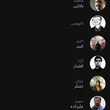
محمد
بابایی
کاووس
امیر
کبیر
آراد
افشار
غزال
تشکر
حمید
علیزاده