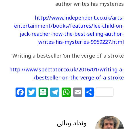
author writes his mysteries
http://www.independent.co.uk/arts-
entertainment/books/features/lee-child-on-
jack-reacher-how-the-best-selling-author-
writes-his-mysteries-9959227.html
Writing a bestseller ‘on the verge of a stroke’
http://www.spectator.co.uk/2016/01/writing-a-
bestseller-on-the-verge-of-a-stroke/
F
T
B
T
W
E
S
a
w
al
el
h
m
h
c
itt
at
e
at
ai
ar
e
e
ar
g
s
l
e
ونداد زمانی
b
r
in
ra
A