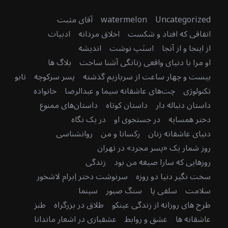
Uncategorized
watermelon
آقای مثبت
اتفاقی که افتاد و شکست
اخلاق مردانه
ادبیات
از اینجا و از آنجا
اسنَپ نوشت
اندیشه
او مرا با دنیای واقعی زنانگی آشنا ساخت
بلاگ ها
بیست و چهار ساعت از سربازیم گذشته
پسر سرکوچه
تابو
تکنولوژی
چت‌های عاشقانه سیما و عبدالرضا
خانواده
داستان دنباله دار
داستان کوتاه
داستان‌های ممنوع
دختر همسایه
در جستجوی او
در یک نگاه
دنیای عاشقانه زنان
رکسانا و من
روانشناسی
روز شمار یک «پسر مجرد» در تهران
روزهایی که سارا صیغه من بود
زندگی
سخت نگیر دنیا دو روزه
سرنوشت دختر اِبرام لاشخور
سلامت
سلفی پا
سنگ صبور
سینما
طرح های روزانه از زندگی عینکو
طلاق در بزرگراه
طنز
عاشقانه ها
عشق و روابط
عشقبازی در اشعار ماندانا