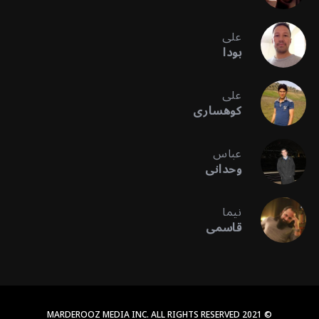
علی
بودا
علی
کوهساری
عباس
وحدانی
نیما
قاسمی
© 2021 MARDEROOZ MEDIA INC. ALL RIGHTS RESERVED