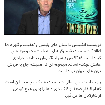
b
r
in
ra
A
o
m
p
o
p
k
نویسنده انگلیسی داستان های پلیسی و تعقیب و گریز Lee
Child شخصیت قیصرگونه ای به نام « جک ریچر» خلق
کرده است که تاکنون بیش از 20 رمان در باره ماجراجویی
هایش نوشته است. مجموعه ای که همیشه جزو پر فروش
ترین های جهان بوده است.
راز جذابیت بین المللی شخصیت « جک ریچر» در این است
که او انتقام ضعفا و کلک خورده ها را بدون هیچ ترحمی
از شارلاتان ها می گیرد.