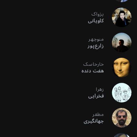
پژواک
کاویانی
منوچهر
زارع‌پور
خارخاسک
هفت دنده
زهرا
فخرایی
مظفر
جهانگیری