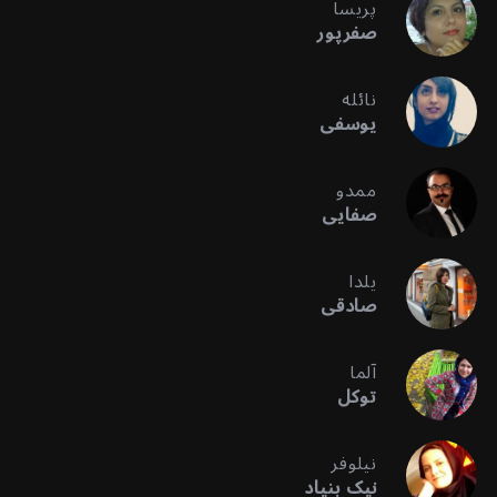
پریسا
صفرپور
نائله
یوسفی
ممدو
صفایی
یلدا
صادقی
آلما
توکل
نیلوفر
نیک بنیاد