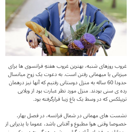
b
r
in
ra
A
o
m
p
o
p
k
غروب روزهای شنبه، بهترین غروب هفتهِ فرانسوی ها برای
میزبانی یا میهمانی رفتن است. به دعوت یک زوج میانسال
حدودا 60 ساله به منزل دوستانی رفتیم که آنها نیز درهمان
رده ی سنی بودند. منزل مورد نظر عبارت بود از ویلایی
تریپلکس که در وسط یک باغ زیبا قرارگرفته بود.
.
نشست های مهمانی در شمال فرانسه، در فصل بهار،
خصوصا وقتی هوا مطبوع و آفتابی باشد، عموما با پذیرایی از