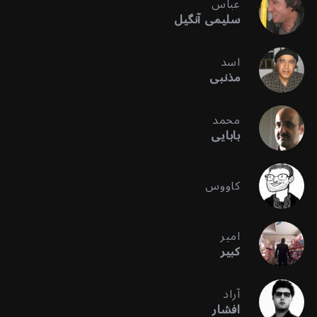
عباس
سلیمی آنگیل
اسد
مذنبی
محمد
بابایی
کاووس
امیر
کبیر
آراد
افشار