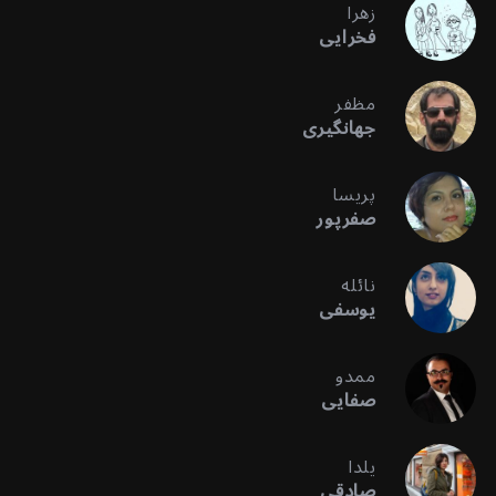
زهرا
فخرایی
مظفر
جهانگیری
پریسا
صفرپور
نائله
یوسفی
ممدو
صفایی
یلدا
صادقی