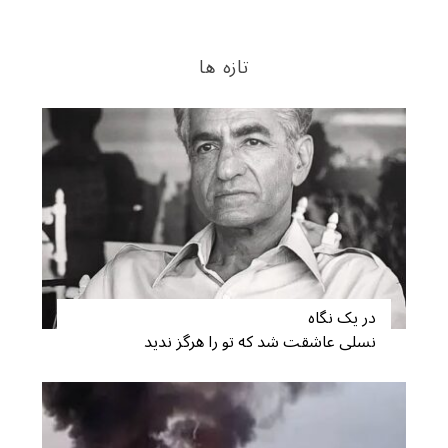
S
e
تازه ها
a
r
c
h
f
o
r
:
در یک نگاه
نسلی عاشقت شد که تو را هرگز ندید