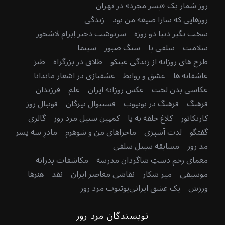
روز شمار یک «پسر مجرد» در تهران
روزهایی که سارا صیغه من بود
زندگی
سخت نگیر دنیا دو روزه
سرنوشت دختر اِبرام لاشخور
سلامت
سلفی پا
سنگ صبور
سینما
طرح های روزانه از زندگی عینکو
طلاق در بزرگراه
طنز
عاشقانه ها
عشق و روابط
عشقبازی در اشعار ماندانا
عکاسی بدن لخت
عکس روزانه ایران
علم
فرزندان
فرهنگ
فرهنگ در یوتیوب
فستیوال تیرگان
فوتبال روز
کاریکاتور
کلاغ حلقه به پا
کمپین سبیل مرد روز
گالری
گفتگو
لذت آشپزی
ماجراهای من و شوهرم
مادرِ سه پسر
مد روز
مسابقه سبیل سلفی
معمای زخم دستِ شاگردان مدرسه
مکاشفات پدرانه
موسیقی
میر شکار
نقاشی معاصر ایران
نقد
هنرها
ورزش
یک عشق ایرانی
یوتیوب مرد روز
نویسندگان مرد روز