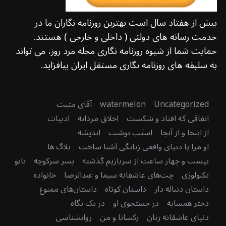
بیش از هفتاد سال است بهترین روزنامه نگاران ما در
خدمت رسانه های دولتی ( داخلی و خارجی ) هستند.
حمایت شما از شیوه روزنامه نگاری مجله مرد روز، می تواند
به سلیقه های روزنامه نگاری مستقل ایران بیافزاید.
Uncategorized
watermelon
آقای مثبت
اتفاقی که افتاد و شکست
اخلاق مردانه
ادبیات
از اینجا و از آنجا
اسنَپ نوشت
اندیشه
او مرا با دنیای واقعی زنانگی آشنا ساخت
بلاگ ها
بیست و چهار ساعت از سربازیم گذشته
پسر سرکوچه
تابو
تکنولوژی
چت‌های عاشقانه سیما و عبدالرضا
خانواده
داستان دنباله دار
داستان کوتاه
داستان‌های ممنوع
دختر همسایه
در جستجوی او
در یک نگاه
دنیای عاشقانه زنان
رکسانا و من
روانشناسی