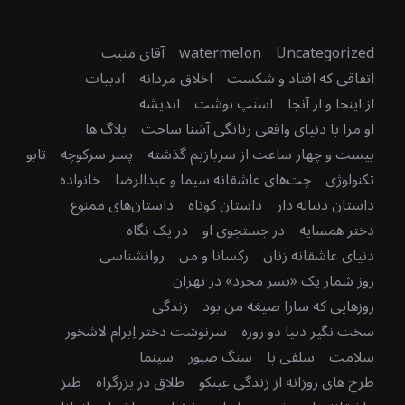
Uncategorized
watermelon
آقای مثبت
اتفاقی که افتاد و شکست
اخلاق مردانه
ادبیات
از اینجا و از آنجا
اسنَپ نوشت
اندیشه
او مرا با دنیای واقعی زنانگی آشنا ساخت
بلاگ ها
بیست و چهار ساعت از سربازیم گذشته
پسر سرکوچه
تابو
تکنولوژی
چت‌های عاشقانه سیما و عبدالرضا
خانواده
داستان دنباله دار
داستان کوتاه
داستان‌های ممنوع
دختر همسایه
در جستجوی او
در یک نگاه
دنیای عاشقانه زنان
رکسانا و من
روانشناسی
روز شمار یک «پسر مجرد» در تهران
روزهایی که سارا صیغه من بود
زندگی
سخت نگیر دنیا دو روزه
سرنوشت دختر اِبرام لاشخور
سلامت
سلفی پا
سنگ صبور
سینما
طرح های روزانه از زندگی عینکو
طلاق در بزرگراه
طنز