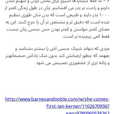
۶ – ما عملا میلیاردها اسپرم برای پخش کردن و سهیم شدن
داریم و راحت تر بذر می افشانیم. زنان در طول زندگی کمتر از
۱۰۰۰ بذر دارند و طبیعی است که بدن شان طوری تنظیم
شده است که دقیق تر و مشخص تر آن را خرج کنند. این به
معنای کمتر خواستن و کمتر بودن حس جنسی زنان نیست
فقط کمی پیچیده تر است.
مردی که بتواند شریک جنسی اش را بیشتر بشناسد و
بفهمد که چطور ارضایش کند بدون شک پاداش صمیمانهتر
و زنانه تری از عشقورزی نصیبش می شود.
http://www.barnesandnoble.com/w/she-comes-
first-ian-kerner/1102670936?
ean=9780060538262