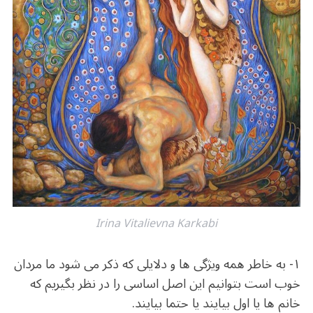
o
m
p
o
p
k
Irina Vitalievna Karkabi
۱- به خاطر همه ویژگی ها و دلایلی که ذکر می شود ما مردان
خوب است بتوانیم این اصل اساسی را در نظر بگیریم که
خانم ها یا اول بیایند یا حتما بیایند.