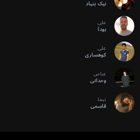
نیک بنیاد
علی
بودا
علی
کوهساری
عباس
وحدانی
نیما
قاسمی