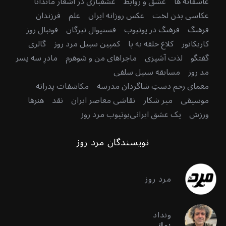
عاشقانه ها
عشق و روابط
عشقبازی در اشعار ماندانا
عکاسی بدن لخت
عکس روزانه ایران
علم
فرزندان
فرهنگ
فرهنگ در یوتیوب
فستیوال تیرگان
فوتبال روز
کاریکاتور
کلاغ حلقه به پا
کمپین سبیل مرد روز
گالری
گفتگو
لذت آشپزی
ماجراهای من و شوهرم
مادرِ سه پسر
مد روز
مسابقه سبیل سلفی
معمای زخم دستِ شاگردان مدرسه
مکاشفات پدرانه
موسیقی
میر شکار
نقاشی معاصر ایران
نقد
هنرها
ورزش
یک عشق ایرانی
یوتیوب مرد روز
نویسندگان مرد روز
مرد روز
ونداد
زمانی