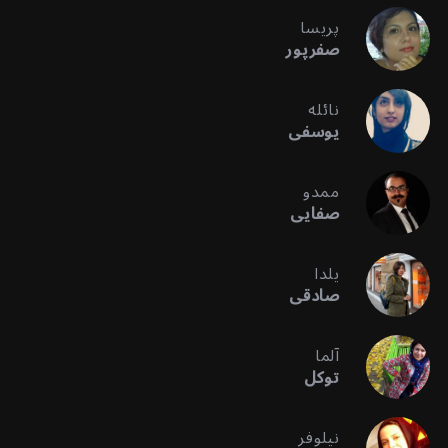
پریسا
صفرپور
نائله
یوسفی
ممدو
صفایی
یلدا
صادقی
آلما
توکل
نیلوفر