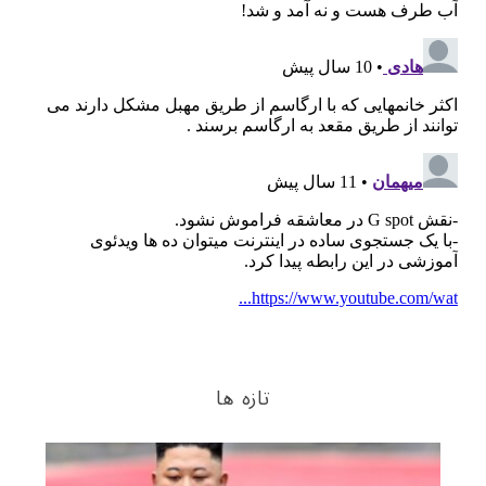
تازه ها
S
e