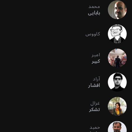
محمد
بابایی
کاووس
امیر
کبیر
آراد
افشار
غزال
تشکر
حمید