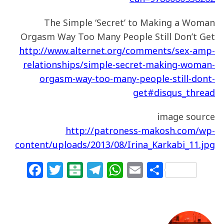
The Simple ‘Secret’ to Making a Woman
Orgasm Way Too Many People Still Don’t Get
http://www.alternet.org/comments/sex-amp-
relationships/simple-secret-making-woman-
orgasm-way-too-many-people-still-dont-
get#disqus_thread
image source
http://patroness-makosh.com/wp-
content/uploads/2013/08/Irina_Karkabi_11.jpg
F
T
B
T
W
E
S
a
w
al
el
h
m
h
c
itt
at
e
at
ai
ar
e
e
ar
g
s
l
e