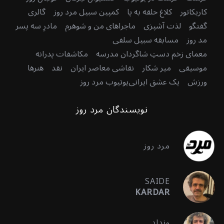
کاریکاتور
کلاغ حلقه به پا
کمپین سبیل مرد روز
گالری
گفتگو
لذت آشپزی
ماجراهای من و شوهرم
مادرِ سه پسر
مد روز
مسابقه سبیل سلفی
معمای زخم دستِ شاگردان مدرسه
مکاشفات پدرانه
موسیقی
میر شکار
نقاشی معاصر ایران
نقد
هنرها
ورزش
یک عشق ایرانی
یوتیوب مرد روز
نویسندگان مرد روز
مرد روز
SAIDE
KARDAR
ونداد