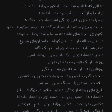
اتفاقی که افتاد و شکست
اخلاق مردانه
ادبیات
از اینجا و از آنجا
اسنَپ نوشت
اندیشه
او مرا با دنیای واقعی زنانگی آشنا ساخت
بلاگ ها
بیست و چهار ساعت از سربازیم گذشته
پسر سرکوچه
تابو
تکنولوژی
چت‌های عاشقانه سیما و عبدالرضا
خانواده
داستان دنباله دار
داستان کوتاه
داستان‌های ممنوع
دختر همسایه
در جستجوی او
در یک نگاه
دنیای عاشقانه زنان
رکسانا و من
روانشناسی
روز شمار یک «پسر مجرد» در تهران
روزهایی که سارا صیغه من بود
زندگی
سخت نگیر دنیا دو روزه
سرنوشت دختر اِبرام لاشخور
سلامت
سلفی پا
سنگ صبور
سینما
طرح های روزانه از زندگی عینکو
طلاق در بزرگراه
طنز
عاشقانه ها
عشق و روابط
عشقبازی در اشعار ماندانا
عکاسی بدن لخت
عکس روزانه ایران
علم
فرزندان
فرهنگ
فرهنگ در یوتیوب
فستیوال تیرگان
فوتبال روز