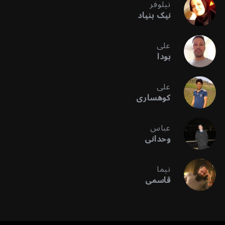
نیلوفر
نیک بنیاد
علی
بودا
علی
کوهساری
عباس
وحدانی
نیما
قاسمی