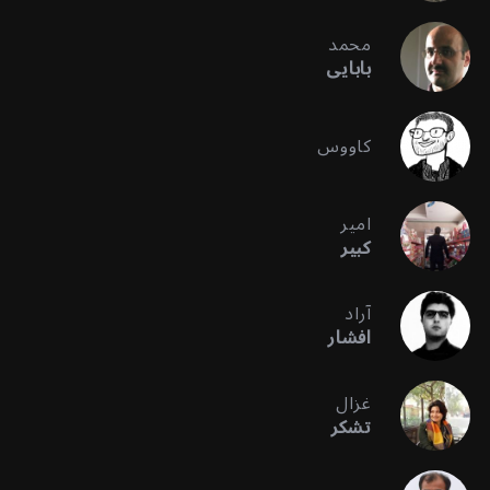
محمد
بابایی
کاووس
امیر
کبیر
آراد
افشار
غزال
تشکر