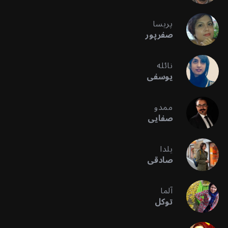
پریسا
صفرپور
نائله
یوسفی
ممدو
صفایی
یلدا
صادقی
آلما
توکل