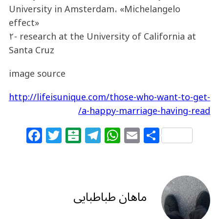
University in Amsterdam، «Michelangelo
effect»
۲- research at the University of California at
Santa Cruz
image source
http://lifeisunique.com/those-who-want-to-get-
a-happy-marriage-having-read/
F
T
B
T
W
E
S
a
w
al
el
h
m
h
c
itt
at
e
at
ai
ar
e
e
ar
g
s
l
e
b
r
in
ra
A
ماهان طباطبایی
o
m
p