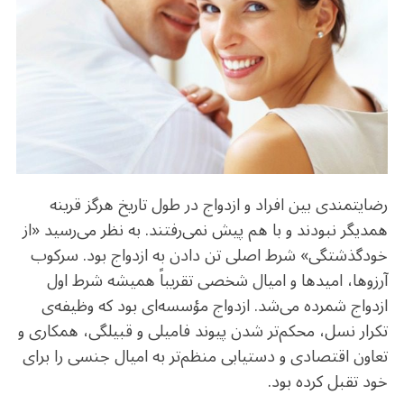
o
m
p
o
p
k
رضایتمندی بین افراد و ازدواج در طول تاریخ هرگز قرینه
همدیگر نبودند و با هم پیش نمی‌رفتند. به نظر می‌رسید «از
خودگذشتگی» شرط اصلی تن دادن به ازدواج بود. سرکوب
آرزو‌ها، امید‌ها و امیال شخصی تقریباً همیشه شرط اول
ازدواج شمرده می‌شد. ازدواج مؤسسه‌ای بود که وظیفه‌ی
تکرار نسل، محکم‌تر شدن پیوند فامیلی و قبیلگی، همکاری و
تعاون اقتصادی و دستیابی منظم‌تر به امیال جنسی را برای
خود تقبل کرده بود.