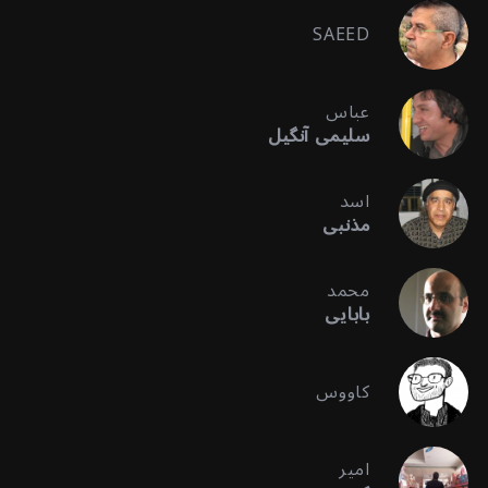
SAEED
عباس
سلیمی آنگیل
اسد
مذنبی
محمد
بابایی
کاووس
امیر