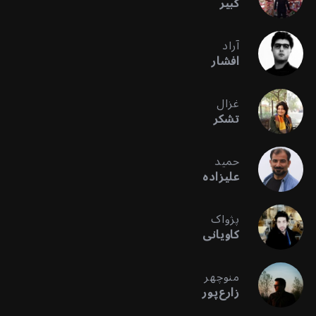
کبیر
آراد
افشار
غزال
تشکر
حمید
علیزاده
پژواک
کاویانی
منوچهر
زارع‌پور