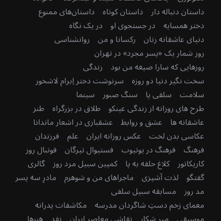
داستان دنباله دار
داستان کوتاه
داستان‌های ممنوع
دختر همسایه
در جستجوی او
در یک نگاه
دنیای عاشقانه زنان
رکسانا و من
روانشناسی
روز شمار یک «پسر مجرد» در تهران
روزهایی که سارا صیغه من بود
زندگی
سخت نگیر دنیا دو روزه
سرنوشت دختر اِبرام لاشخور
سلامت
سلفی پا
سنگ صبور
سینما
طرح های روزانه از زندگی عینکو
طلاق در بزرگراه
طنز
عاشقانه ها
عشق و روابط
عشقبازی در اشعار ماندانا
عکاسی بدن لخت
عکس روزانه ایران
علم
فرزندان
فرهنگ
فرهنگ در یوتیوب
فستیوال تیرگان
فوتبال روز
کاریکاتور
کلاغ حلقه به پا
کمپین سبیل مرد روز
گالری
گفتگو
لذت آشپزی
ماجراهای من و شوهرم
مادرِ سه پسر
مد روز
مسابقه سبیل سلفی
معمای زخم دستِ شاگردان مدرسه
مکاشفات پدرانه
موسیقی
میر شکار
نقاشی معاصر ایران
نقد
هنرها