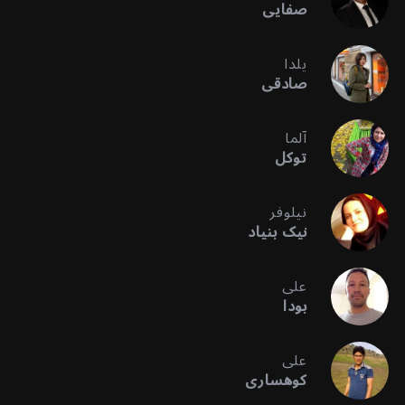
صفایی
یلدا
صادقی
آلما
توکل
نیلوفر
نیک بنیاد
علی
بودا
علی
کوهساری