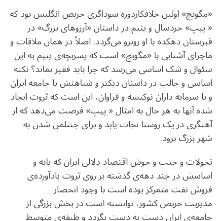
«مگویچ» اولین خلافکاردوره سوداگری حریص انگلیس بود که
« پیپ» خردسال و یتیم در داستان «آرزوهای بزرگ» در
قبرستان دهکده با او روبرو می‌گردد. اصلاً در همان ملاقات و
ماجرای آشنایی با «مگویچ» است که پسربچه‌ی یتیم به این
سئوال و شک اساسی می‌رسد که چرا باید فقیر بماند؟ نکته
اساسی و جالب در داستان دیکنز و شباهتش با جامعه ایران
و با سرمایه داران نوکیسه و فراوان، این است که ثروت ایجاد
شده آنها به هر حال به امثال « پیپ» فرصت می‌دهد که از
آهنگری در یک روستا نجات یابد و برای جنتلمن شدن به
شهر بزرگ برود.
تحولات و جنب و جوش اقتصاد دلالی ایران که پایه و
اساسش در چند دهه‌ی گذشته بر روی ثروت بادآورده‌ی
فروش نفت متمرکز بوده است با وجود انحصار
مدیریت حریص کشور، توانسته است در بخش بزرگی از
جامعه‌ی ایران دست به دست بگردد و طبقه‌ی متوسط