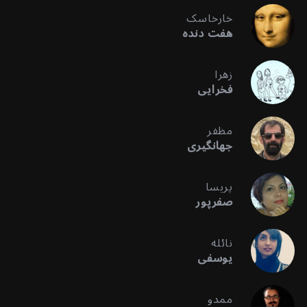
خارخاسک
هفت دنده
زهرا
فخرایی
مظفر
جهانگیری
پریسا
صفرپور
نائله
یوسفی
ممدو