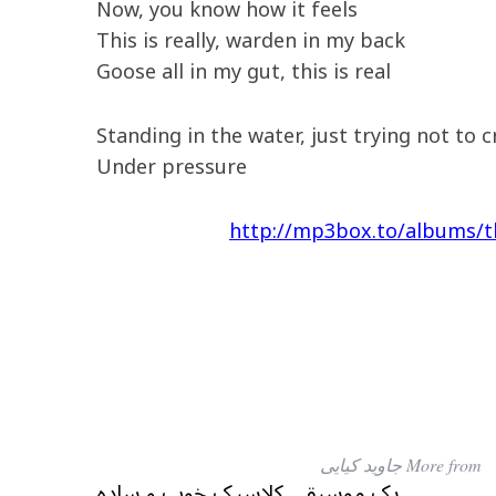
Now, you know how it feels
This is really, warden in my back
Goose all in my gut, this is real
Standing in the water, just trying not to c
Under pressure
http://mp3box.to/albums/t
More from جاويد كيايی
یک موسیقی کلاسیک خوب و ساده