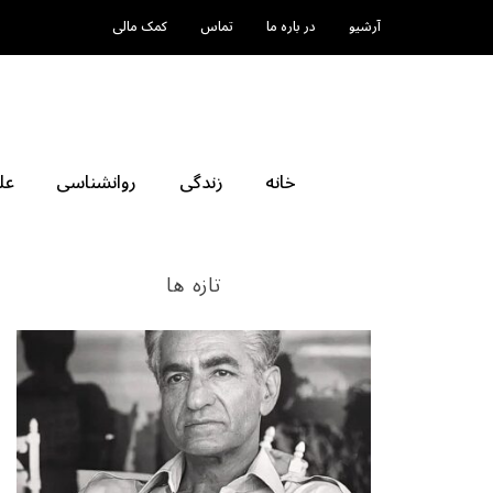
آرشیو
در باره ما
تماس
کمک مالی
خانه
زندگی
روانشناسی
عل
تازه ها