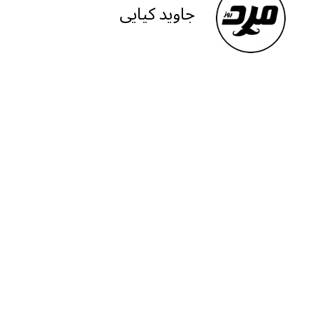
جاويد كيايی