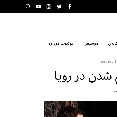
الری
موسیقی
یوتیوب مرد روز
January 1
م شدن در رویا
ی