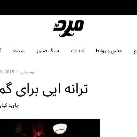
م
عشق و روابط
ادبیات
سنگ صبور
سینما
گ
موسیقی
9, 2015
ترانه ایی برای گ
جاويد كياي