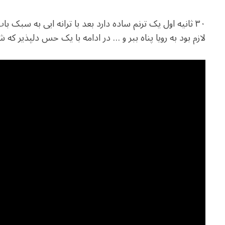
۳۰ ثانیه اول یک ترنم ساده دارد بعد با ترانه ایی به سبک ب
لازم بود به رویا پناه ببر و … در ادامه با یک حس دلپذیر که