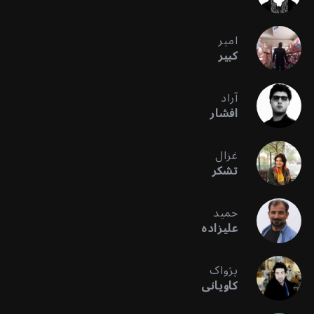
امیر
کبیر
آراد
افشار
غزال
تشکر
حمید
علیزاده
پژواک
کاویانی