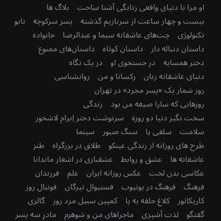
او مرا با دنیای واقعی زنانگی آشنا ساخت
بلاگ ها
بیست و چهار ساعت از سربازیم گذشته
پسر سرکوچه
تابو
تکنولوژی
چت‌های عاشقانه سیما و عبدالرضا
خانواده
داستان دنباله دار
داستان کوتاه
داستان‌های ممنوع
دختر همسایه
در جستجوی او
در یک نگاه
دنیای عاشقانه زنان
رکسانا و من
روانشناسی
روز شمار یک «پسر مجرد» در تهران
روزهایی که سارا صیغه من بود
زندگی
سخت نگیر دنیا دو روزه
سرنوشت دختر اِبرام لاشخور
سلامت
سلفی پا
سنگ صبور
سینما
طرح های روزانه از زندگی عینکو
طلاق در بزرگراه
طنز
عاشقانه ها
عشق و روابط
عشقبازی در اشعار ماندانا
عکاسی بدن لخت
عکس روزانه ایران
علم
فرزندان
فرهنگ
فرهنگ در یوتیوب
فستیوال تیرگان
فوتبال روز
کاریکاتور
کلاغ حلقه به پا
کمپین سبیل مرد روز
گالری
گفتگو
لذت آشپزی
ماجراهای من و شوهرم
مادرِ سه پسر