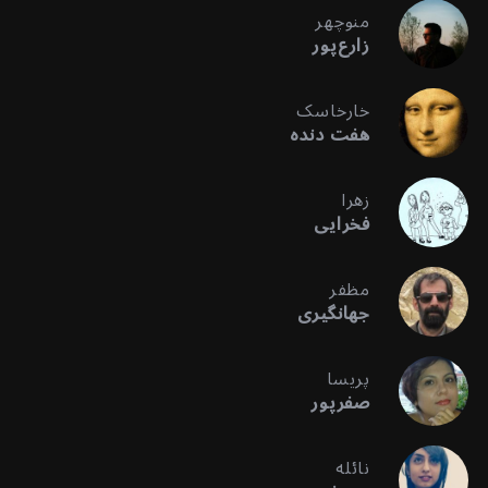
منوچهر
زارع‌پور
خارخاسک
هفت دنده
زهرا
فخرایی
مظفر
جهانگیری
پریسا
صفرپور
نائله