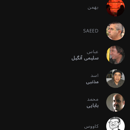
بهمن
SAEED
عباس
سلیمی آنگیل
اسد
مذنبی
محمد
بابایی
کاووس