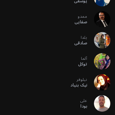
یوسفی
ممدو
صفایی
یلدا
صادقی
آلما
توکل
نیلوفر
نیک بنیاد
علی
بودا