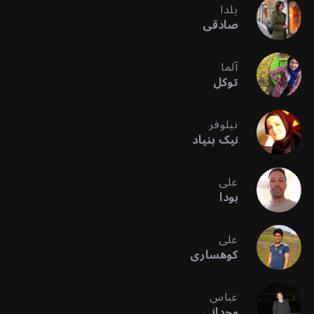
یلدا
صادقی
آلما
توکل
نیلوفر
نیک بنیاد
علی
بودا
علی
کوهساری
عباس
وحدانی