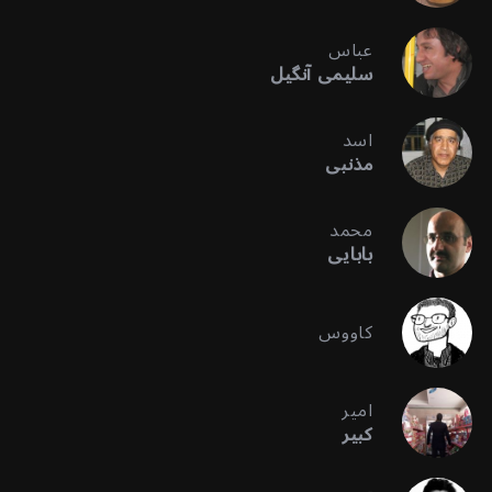
عباس
سلیمی آنگیل
اسد
مذنبی
محمد
بابایی
کاووس
امیر
کبیر