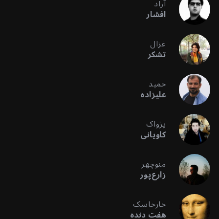
آراد
افشار
غزال
تشکر
حمید
علیزاده
پژواک
کاویانی
منوچهر
زارع‌پور
خارخاسک
هفت دنده