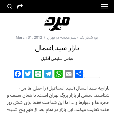
روز شمار یک «پسر مجرد» در تهران
March 31, 2012
بازار سید اِسمال
عباس سلیمی آنگیل
F
T
B
T
W
E
S
a
w
al
el
h
m
h
c
itt
at
e
at
ai
ar
بازارچه­ سید اِسمال (سید اسماعیل) را خیلی­ ها می­
e
e
ar
g
s
l
e
شناسند. بخشی از بازار بزرگ تهران است. با همان سقف و
حجره­ ها و دیوارها و … اما این شناخت فقط برای شش روز
b
r
in
ra
A
هفته کفایت می­کند. این بازار در تمام بعد از ظهرِ پنج شنبه­