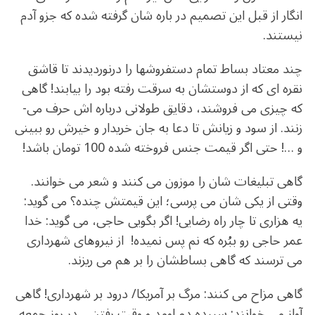
انگار از قبل این تصمیم در باره شان گرفته شده که جزو آدم
نیستند.
چند معتاد بساط تمام دستفروش­ها را درنوردیدند تا قاشق
نقره­ ای که از دوست­شان به سرقت رفته بود را بیابند! گاهی
که چیزی می فروشند، دقایق طولانی درباره­ اش حرف می­
زنند. از سود و زیانش تا دعا به جان خریدار و خیرش رو ببینی
و …! حتی اگر قیمت جنس فروخته شده 100 تومان باشد!
گاهی تبلیغات­ شان را موزون می­ کنند و شعر می­ خوانند.
وقتی از یکی شان می­ پرسی؛ این قیمتش چنده؟ می­ گوید:
یه هزاری تا چار راه رضایی! اگر بگویی حاجی، می­ گوید: خدا
عمر حاجی رو ببُره که نم پس نمی­ده! از نیروهای شهرداری
می­ ترسند که گاهی بساط­شان را بر هم می ­ریزند.
گاهی مزاح می­ کنند: مرگ بر آمریکا/ درود بر شهرداری! گاهی
آواز می­ خوانند: سپیده دم اومد و وقت رفتن… در روز جمعه