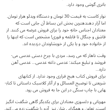
باتری گوشی وجود دارد.
نوار کاست به قیمت 30 تومان و دستگاه ویدئو هزار تومان.
اما آزار دهنده­ترین بخش این بساط آن جایی است که
معتادان اجناس خانه­ِ خود را برای فروش عرضه می­ کنند. از
قاشق و چنگال تا قابلمه و قوری! مشخص است که این­ها را
از خانواده­ خود و یا یکی از خویشاوندان دزدیده­ اند.
وقت ناهار که می­ رسد، مردی با چرخ دستی عدسی می­
فروشد و تبلیغ می­کند: عدسی داغه عدسی… عدسی آهن
داره…
برای فروش کتاب هیچ فراری وجود ندارد. از کتاب­های
شریعتی تا توضیح المسائل و از آثار کلاسیک داستانی تا کتاب­
هایی با چاپ سنگی در این جا به فروش می­ رود.
مهربانی و دلسوزی معتادان برای یکدیگر گاهی شگفت انگیز
است. تعاون و همگرایی­ شان نیز آدم را شگفت زده می کند.