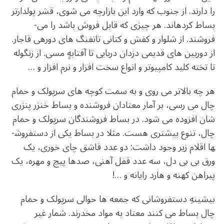
را دارند. از جنوب که وارد این بازارچه می ­شوی، قشر پول­دارتر
بساط کرده­اند. هر چیزی که قابل فروش باشد را می­
فروشند. از شلوار و کفش و کتانی تاتفنگ­ های دوره­ی قاجار.
از دوربین های قدیمی دزدان دریایی تا آفتابه­ِِ مسی. از زنگوله
تا تخته کلید کامپیوتر و انواع سخت افزار و نرم افزار و …
هر چه بالاتر می ­روی و به سمت کوچه ­های سرپولک و حمام
چال می ­رسی، بر آمار معتادان فروشنده و بساط خنزر پنزری
شان افزوده می ­شود. در بساط فروشندگان سرپولک و حمام
چال، تنوع بیشتری هست. مثلا در بساط یکی از دستفروش­
ها اقلام زیر وجود داشت: دو عدد قاشق چای خوری، یک
ورق بی بی دل، سه عدد قفل آهنی، صدها پیچ و مهره، یک
پیراهن کهنه و هارد رایانه و …!
بیشینه­ِ دستفروشانی که جمعه­ ها حوالی سرپولک و حمام
چال بساط می کنند معتاد به مواد مخدرند. شمار غیر