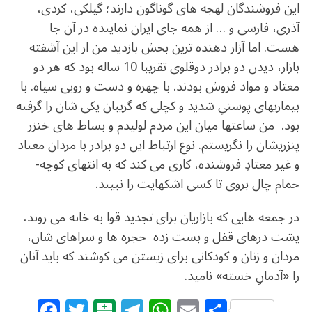
این فروشندگان لهجه­ های گوناگون دارند؛ گیلکی، کردی،
آذری، فارسی و … از همه جای ایران نماینده در آن جا
هست. اما آزار دهنده­ ترین بخش بازدید من از این آشفته
بازار، دیدن دو برادر دوقلوی تقریبا 10 ساله بود که هر دو
معتاد و مواد فروش بودند. با چهره و دست و رویی سیاه. با
بیماری­های پوستیِ شدید و کچلی که گریبان یکی شان را گرفته
بود. من ساعت­ها میان این مردم لولیدم و بساط­ های خنزر
پنزری­شان را نگریستم. نوع ارتباط این دو برادر با مردان معتاد
و غیر معتادِ فروشنده، کاری می­ کند که به انتهای کوچه­
حمام چال بروی تا کسی اشک­هایت را نبیند.
در جمعه­ هایی که بازاریان برای تجدید قوا به خانه می­ روند،
پشت درهای قفل و بست زده ­ حجره ­ها و سراهای­ شان،
مردان و زنان و کودکانی برای زیستن می­ کوشند که باید آنان
را «آدمانِ خسته» نامید.
F
T
B
T
W
E
S