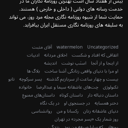
بیش از هفتاد سال است بهترین روزنامه نگاران ما در
خدمت رسانه های دولتی ( داخلی و خارجی ) هستند.
حمایت شما از شیوه روزنامه نگاری مجله مرد روز، می تواند
به سلیقه های روزنامه نگاری مستقل ایران بیافزاید.
Uncategorized
watermelon
آقای مثبت
اتفاقی که افتاد و شکست
اخلاق مردانه
ادبیات
از اینجا و از آنجا
اسنَپ نوشت
اندیشه
او مرا با دنیای واقعی زنانگی آشنا ساخت
بلاگ ها
بیست و چهار ساعت از سربازیم گذشته
پسر سرکوچه
تابو
تکنولوژی
چت‌های عاشقانه سیما و عبدالرضا
خانواده
داستان دنباله دار
داستان کوتاه
داستان‌های ممنوع
دختر همسایه
در جستجوی او
در یک نگاه
دنیای عاشقانه زنان
رکسانا و من
روانشناسی
روز شمار یک «پسر مجرد» در تهران
روزهایی که سارا صیغه من بود
زندگی