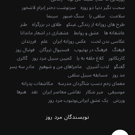
سخت نگیر دنیا دو روزه
سرنوشت دختر اِبرام لاشخور
سلامت
سلفی پا
سنگ صبور
سینما
طرح های روزانه از زندگی عینکو
طلاق در بزرگراه
طنز
عاشقانه ها
عشق و روابط
عشقبازی در اشعار ماندانا
عکاسی بدن لخت
عکس روزانه ایران
علم
فرزندان
فرهنگ
فرهنگ در یوتیوب
فستیوال تیرگان
فوتبال روز
کاریکاتور
کلاغ حلقه به پا
کمپین سبیل مرد روز
گالری
گفتگو
لذت آشپزی
ماجراهای من و شوهرم
مادرِ سه پسر
مد روز
مسابقه سبیل سلفی
معمای زخم دستِ شاگردان مدرسه
مکاشفات پدرانه
موسیقی
میر شکار
نقاشی معاصر ایران
نقد
هنرها
ورزش
یک عشق ایرانی
یوتیوب مرد روز
نویسندگان مرد روز