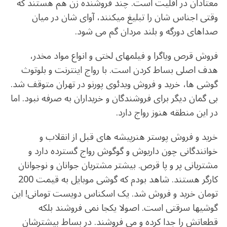
معتادان در اقلیت است. چند فروشنده­ زن هم هستند که
وقتی اجناس­ شان را تبلیغ می­کنند، آوای­ شان در میان
صداهای دورگه و بلند مردان گم می شود.
فروش قرص ویاگرا و فیلم­های لختی و انواع مواد مخدر،
هدف اصلی بساط کردن است. با رواج اینترنت و بلوتوث
گوشی­ ها، خرید و فروش ویدئوی پورنو در تهران متوقف شد.
بی گمان دیگر برای فروشندگان و خریداران به صرفه نبود. اما
در این منطقه هنوز رواج دارد.
خرید و فروش پوستر هنرپیشه­ های قبل از انقلاب و
خوانندگانی چون داریوش و گوگوش رواج گسترده دارد و
مشتریانی پر و پا قرص. بیشتر مشتریان جوانان و نوجوانان
کارگر هستند. شاهد بودم که گوشی موبایل به قیمت 200
تومان خرید و فروش شد. یک اسکناس دویست تومانی! این
گوشی­ها سرقتی است. اصولا یکجا نمی­ فروشند بلکه
قطعاتش را جدا کرده و می­ فروشند. در بساط بیشترشان