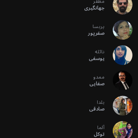
مظفر
جهانگیری
پریسا
صفرپور
نائله
یوسفی
ممدو
صفایی
یلدا
صادقی
آلما
توکل