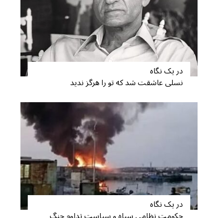
S
e
a
r
c
h
f
در یک نگاه
o
نسلی عاشقت شد که تو را هرگز ندید
r
:
در یک نگاه
حکومت نظامی سپاه و سیاست تداوم جنگ