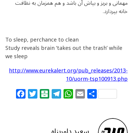
مهمانی و بریز و بپاش آن باشد و هم همزمان به نظافت
خانه بپردازد.
To sleep, perchance to clean
Study reveals brain ‘takes out the trash’ while
we sleep
http://www.eurekalert.org/pub_releases/2013-
10/uorm-tsp100913.php
F
T
B
T
W
E
S
a
w
al
el
h
m
h
c
itt
at
e
at
ai
ar
e
e
ar
g
s
l
e
b
r
in
ra
A
سعید داورپناه