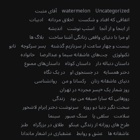
Uncategorized
watermelon
آقای مثبت
اتفاقی که افتاد و شکست
اخلاق مردانه
ادبیات
از اینجا و از آنجا
اسنَپ نوشت
اندیشه
او مرا با دنیای واقعی زنانگی آشنا ساخت
بلاگ ها
بیست و چهار ساعت از سربازیم گذشته
پسر سرکوچه
تابو
تکنولوژی
چت‌های عاشقانه سیما و عبدالرضا
خانواده
داستان دنباله دار
داستان کوتاه
داستان‌های ممنوع
دختر همسایه
در جستجوی او
در یک نگاه
دنیای عاشقانه زنان
رکسانا و من
روانشناسی
روز شمار یک «پسر مجرد» در تهران
روزهایی که سارا صیغه من بود
زندگی
سخت نگیر دنیا دو روزه
سرنوشت دختر اِبرام لاشخور
سلامت
سلفی پا
سنگ صبور
سینما
طرح های روزانه از زندگی عینکو
طلاق در بزرگراه
طنز
عاشقانه ها
عشق و روابط
عشقبازی در اشعار ماندانا