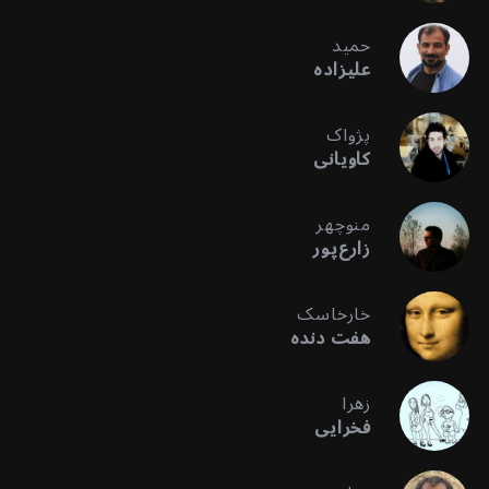
حمید
علیزاده
پژواک
کاویانی
منوچهر
زارع‌پور
خارخاسک
هفت دنده
زهرا
فخرایی