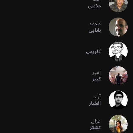
مذنبی
محمد
بابایی
کاووس
امیر
کبیر
آراد
افشار
غزال
تشکر