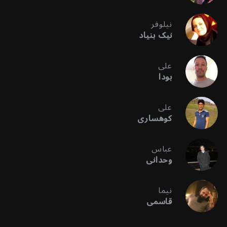
نیلوفر
نیک بنیاد
علی
بودا
علی
کوهساری
عباس
وحدانی
نیما
قاسمی