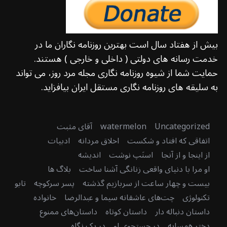
بیش از هفتاد سال است بهترین روزنامه نگاران ما در
خدمت رسانه های دولتی ( داخلی و خارجی ) هستند.
حمایت شما از شیوه روزنامه نگاری مجله مرد روز، می تواند
به سلیقه های روزنامه نگاری مستقل ایران بیافزاید.
Uncategorized
watermelon
آقای مثبت
اتفاقی که افتاد و شکست
اخلاق مردانه
ادبیات
از اینجا و از آنجا
اسنَپ نوشت
اندیشه
او مرا با دنیای واقعی زنانگی آشنا ساخت
بلاگ ها
بیست و چهار ساعت از سربازیم گذشته
پسر سرکوچه
تابو
تکنولوژی
چت‌های عاشقانه سیما و عبدالرضا
خانواده
داستان دنباله دار
داستان کوتاه
داستان‌های ممنوع
دختر همسایه
در جستجوی او
در یک نگاه