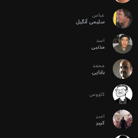
عباس
سلیمی آنگیل
اسد
مذنبی
محمد
بابایی
کاووس
امیر
کبیر