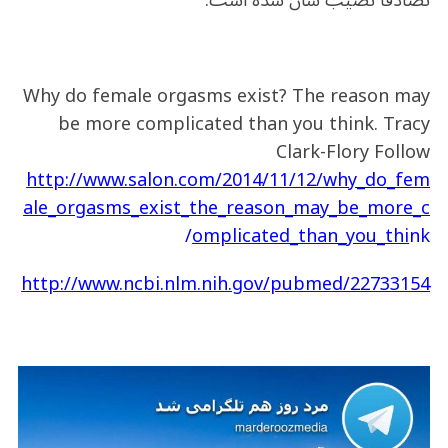
تصادفا نصیب شان شده است.
Why do female orgasms exist? The reason may
be more complicated than you think. Tracy
Clark-Flory Follow
http://www.salon.com/2014/11/12/why_do_fem
ale_orgasms_exist_the_reason_may_be_more_c
omplicated_than_you_thi
nk/
http://www.ncbi.nlm.nih.gov/pubmed/22733154