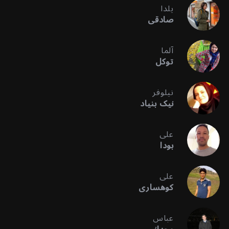
یلدا
صادقی
آلما
توکل
نیلوفر
نیک بنیاد
علی
بودا
علی
کوهساری
عباس