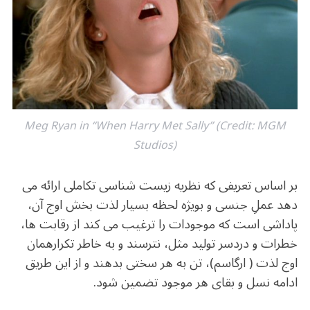
o
m
p
o
p
k
Meg Ryan in “When Harry Met Sally” (Credit: MGM
Studios)
بر اساس تعریفی که نظریه زیست شناسی تکاملی ارائه می
دهد عملِ جنسی و بویژه لحظه بسیار لذت بخش اوج آن،
پاداشی است که موجودات را ترغیب می کند از رقابت ها،
خطرات و دردسر تولید مثل، نترسند و به خاطر تکرارهمان
اوج لذت ( ارگاسم)، تن به هر سختی بدهند و از این طریق
ادامه نسل و بقای هر موجود تضمین شود.