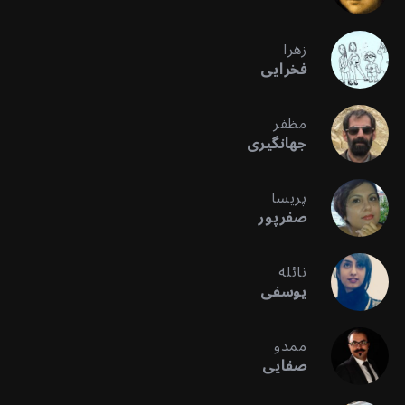
زهرا
فخرایی
مظفر
جهانگیری
پریسا
صفرپور
نائله
یوسفی
ممدو
صفایی