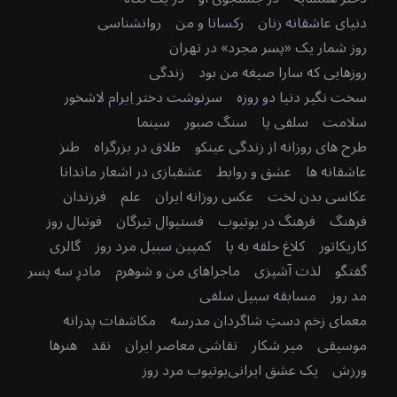
دنیای عاشقانه زنان
رکسانا و من
روانشناسی
روز شمار یک «پسر مجرد» در تهران
روزهایی که سارا صیغه من بود
زندگی
سخت نگیر دنیا دو روزه
سرنوشت دختر اِبرام لاشخور
سلامت
سلفی پا
سنگ صبور
سینما
طرح های روزانه از زندگی عینکو
طلاق در بزرگراه
طنز
عاشقانه ها
عشق و روابط
عشقبازی در اشعار ماندانا
عکاسی بدن لخت
عکس روزانه ایران
علم
فرزندان
فرهنگ
فرهنگ در یوتیوب
فستیوال تیرگان
فوتبال روز
کاریکاتور
کلاغ حلقه به پا
کمپین سبیل مرد روز
گالری
گفتگو
لذت آشپزی
ماجراهای من و شوهرم
مادرِ سه پسر
مد روز
مسابقه سبیل سلفی
معمای زخم دستِ شاگردان مدرسه
مکاشفات پدرانه
موسیقی
میر شکار
نقاشی معاصر ایران
نقد
هنرها
ورزش
یک عشق ایرانی
یوتیوب مرد روز