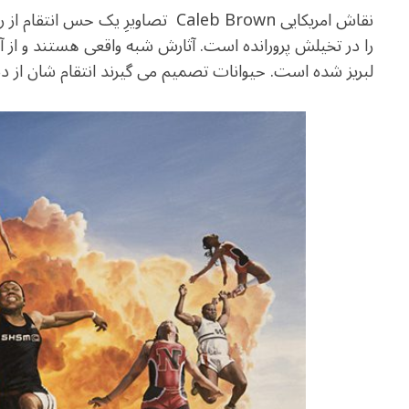
e
at
ai
ar
نقاش امریکایی Caleb Brown تصاویرِ 
g
s
l
e
را در تخیلش پرورانده است. آثارش شبه واقعی هستند و از آ
ra
A
لبریز شده است. حیوانات تصمیم می گیرند انتقام شان از دست
m
p
p