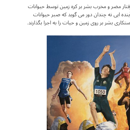
c
itt
at
یک حس انتقام از رفتار مضر و مخرب بشر بر کره زمین توسط حیوانات
e
e
ar
ینده ایی نه چندان دور می گوید که صبر حیوانات
b
r
in
کاری بشر بر روی زمین و حیات را به اجرا بگذارند.
o
o
k