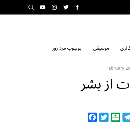
الری
موسیقی
یوتیوب مرد روز
February 20
ات از بشر
F
T
B
a
w
al