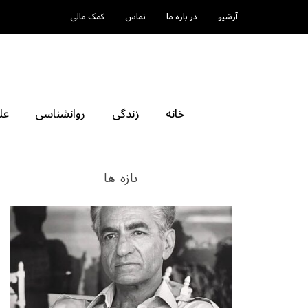
آرشیو
در باره ما
تماس
کمک مالی
خانه
زندگی
روانشناسی
عل
تازه ها