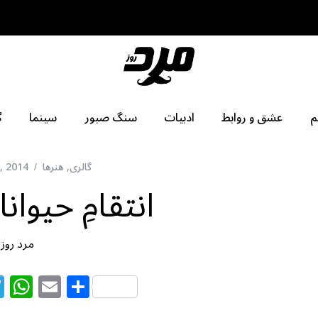
م
عشق و روابط
ادبیات
سنگ صبور
سینما
گ
گالری
,
هنرها
, 2014
انتقامِ حیوان
مرد روز
T
W
E
S
el
h
m
h