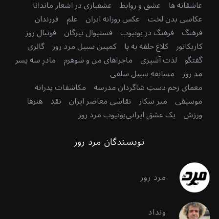
عاشقانه ها
عشق و روابط
عشقبازی در اشعار ماندانا
عکاسی بدن لخت
عکس روزانه ایران
علم
فرزندان
فرهنگ
فرهنگ در یوتیوب
فستیوال تیرگان
فوتبال روز
کاریکاتور
کلاغ حلقه به پا
کمپین سبیل مرد روز
گالری
گفتگو
لذت آشپزی
ماجراهای من و شوهرم
مادرِ سه پسر
مد روز
مسابقه سبیل سلفی
معمای زخم دستِ شاگردان مدرسه
مکاشفات پدرانه
موسیقی
میر شکار
نقاشی معاصر ایران
نقد
هنرها
ورزش
یک عشق ایرانی
یوتیوب مرد روز
نویسندگان مرد روز
مرد روز
ونداد