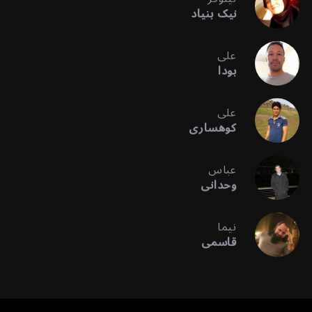
نیک بنیاد
علی
بودا
علی
کوهساری
عباس
وحدانی
نیما
قاسمی