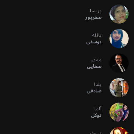
پریسا
صفرپور
نائله
یوسفی
ممدو
صفایی
یلدا
صادقی
آلما
توکل
نیلوفر