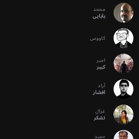
محمد
بابایی
کاووس
امیر
کبیر
آراد
افشار
غزال
تشکر
حمید