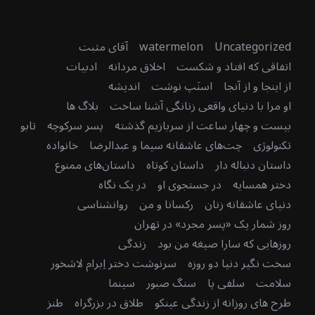
Uncategorized
watermelon
آقای مثبت
اتفاقی که افتاد و شکست
اخلاق مردانه
ادبیات
از اینجا و از آنجا
اسنَپ نوشت
اندیشه
او مرا با دنیای واقعی زنانگی آشنا ساخت
بلاگ ها
بیست و چهار ساعت از سربازیم گذشته
پسر سرکوچه
تابو
تکنولوژی
چت‌های عاشقانه سیما و عبدالرضا
خانواده
داستان دنباله دار
داستان کوتاه
داستان‌های ممنوع
دختر همسایه
در جستجوی او
در یک نگاه
دنیای عاشقانه زنان
رکسانا و من
روانشناسی
روز شمار یک «پسر مجرد» در تهران
روزهایی که سارا صیغه من بود
زندگی
سخت نگیر دنیا دو روزه
سرنوشت دختر اِبرام لاشخور
سلامت
سلفی پا
سنگ صبور
سینما
طرح های روزانه از زندگی عینکو
طلاق در بزرگراه
طنز